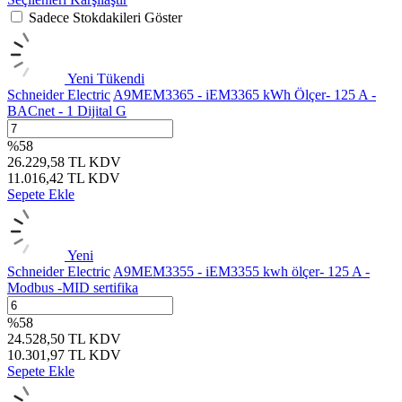
Sadece Stokdakileri Göster
Yeni
Tükendi
Schneider Electric
A9MEM3365 - iEM3365 kWh Ölçer- 125 A -
BACnet - 1 Dijital G
%
58
26.229,58
TL
KDV
11.016,42
TL
KDV
Sepete Ekle
Yeni
Schneider Electric
A9MEM3355 - iEM3355 kwh ölçer- 125 A -
Modbus -MID sertifika
%
58
24.528,50
TL
KDV
10.301,97
TL
KDV
Sepete Ekle