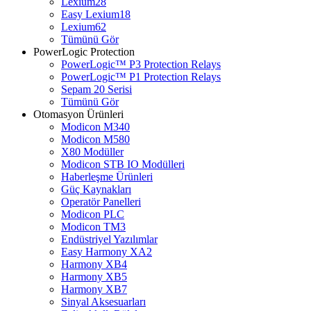
Lexium28
Easy Lexium18
Lexium62
Tümünü Gör
PowerLogic Protection
PowerLogic™ P3 Protection Relays
PowerLogic™ P1 Protection Relays​
Sepam 20 Serisi
Tümünü Gör
Otomasyon Ürünleri
Modicon M340
Modicon M580
X80 Modüller
Modicon STB IO Modülleri
Haberleşme Ürünleri
Güç Kaynakları
Operatör Panelleri
Modicon PLC
Modicon TM3
Endüstriyel Yazılımlar
Easy Harmony XA2
Harmony XB4
Harmony XB5
Harmony XB7
Sinyal Aksesuarları