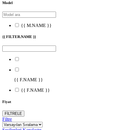
Model
{{ M.NAME }}
{{ FILTER.NAME }}
{{ F.NAME }}
{{ F.NAME }}
Fiyat
FİLTRELE
Filtre
Seçilenleri Karşılaştır