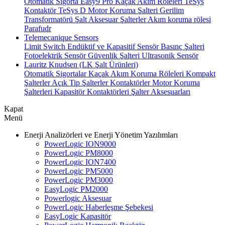
Otomatik Sigorta
Easy9 Pro Kaçak Akım Röleleri
TeSys
Kontaktör
TeSys D Motor Koruma Şalteri
Gerilim
Transformatörü
Şalt Aksesuar
Şalterler
Akım koruma rölesi
Parafudr
Telemecanique Sensors
Limit Switch
Endüktif ve Kapasitif Sensör
Basınç Şalteri
Fotoelektrik Sensör
Güvenlik Şalteri
Ultrasonik Sensör
Lauritz Knudsen (LK Şalt Ürünleri)
Otomatik Sigortalar
Kaçak Akım Koruma Röleleri
Kompakt
Şalterler
Açık Tip Şalterler
Kontaktörler
Motor Koruma
Şalterleri
Kapasitör Kontaktörleri
Şalter Aksesuarları
Kapat
Menü
Enerji Analizörleri ve Enerji Yönetim Yazılımları
PowerLogic ION9000
PowerLogic PM8000
PowerLogic ION7400
PowerLogic PM5000
PowerLogic PM3000
EasyLogic PM2000
Powerlogic Aksesuar
PowerLogic Haberleşme Şebekesi
EasyLogic Kapasitör