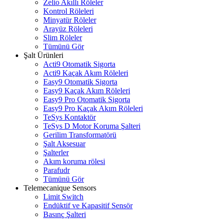
Zelio Akıllı Röleler
Kontrol Röleleri
Minyatür Röleler
Arayüz Röleleri
Slim Röleler
Tümünü Gör
Şalt Ürünleri
Acti9 Otomatik Sigorta
Acti9 Kaçak Akım Röleleri
Easy9 Otomatik Sigorta
Easy9 Kaçak Akım Röleleri
Easy9 Pro Otomatik Sigorta
Easy9 Pro Kaçak Akım Röleleri
TeSys Kontaktör
TeSys D Motor Koruma Şalteri
Gerilim Transformatörü
Şalt Aksesuar
Şalterler
Akım koruma rölesi
Parafudr
Tümünü Gör
Telemecanique Sensors
Limit Switch
Endüktif ve Kapasitif Sensör
Basınç Şalteri