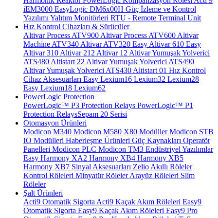
Harmonik Reaktör
PowerLogic Kompanzasyon Rölesi
Acti 9
iEM3000
EasyLogic DM6x00H
Güç İzleme ve Kontrol
Yazılımı
Yalıtım Monitörleri
RTU - Remote Terminal Unit
Hız Kontrol Cihazları & Sürücüler
Altivar Process ATV900
Altivar Process ATV600
Altivar
Machine ATV340
Altivar ATV320
Easy Altivar 610
Easy
Altivar 310
Altivar 212
Altivar 12
Altivar Yumuşak Yolverici
ATS480
Altistart 22
Altivar Yumuşak Yolverici ATS490
Altivar Yumuşak Yolverici ATS430
Altistart 01
Hız Kontrol
Cihaz Aksesuarları
Easy Lexium16
Lexium32
Lexium28
Easy Lexium18
Lexium62
PowerLogic Protection
PowerLogic™ P3 Protection Relays
PowerLogic™ P1
Protection Relays​
Sepam 20 Serisi
Otomasyon Ürünleri
Modicon M340
Modicon M580
X80 Modüller
Modicon STB
IO Modülleri
Haberleşme Ürünleri
Güç Kaynakları
Operatör
Panelleri
Modicon PLC
Modicon TM3
Endüstriyel Yazılımlar
Easy Harmony XA2
Harmony XB4
Harmony XB5
Harmony XB7
Sinyal Aksesuarları
Zelio Akıllı Röleler
Kontrol Röleleri
Minyatür Röleler
Arayüz Röleleri
Slim
Röleler
Şalt Ürünleri
Acti9 Otomatik Sigorta
Acti9 Kaçak Akım Röleleri
Easy9
Otomatik Sigorta
Easy9 Kaçak Akım Röleleri
Easy9 Pro