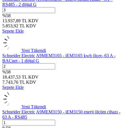
RS485 - 2 dijital G
%
58
13.937,89
TL
KDV
5.853,92
TL
KDV
Sepete Ekle
Yeni
Tükendi
Schneider Electric
A9MEM3165 - iEM3165 kwh ölçer- 63 A -
BACnet - 1 dijital G
%
58
18.437,53
TL
KDV
7.743,76
TL
KDV
Sepete Ekle
Yeni
Tükendi
Schneider Electric
A9MEM3150 - iEM3150 enerji ölçüm cihazı -
63 A - RS485