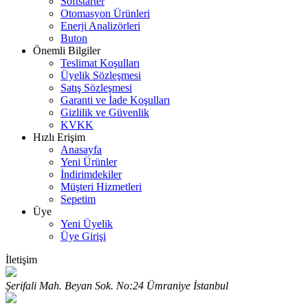
Softstarter
Otomasyon Ürünleri
Enerji Analizörleri
Buton
Önemli Bilgiler
Teslimat Koşulları
Üyelik Sözleşmesi
Satış Sözleşmesi
Garanti ve İade Koşulları
Gizlilik ve Güvenlik
KVKK
Hızlı Erişim
Anasayfa
Yeni Ürünler
İndirimdekiler
Müşteri Hizmetleri
Sepetim
Üye
Yeni Üyelik
Üye Girişi
İletişim
Şerifali Mah. Beyan Sok. No:24 Ümraniye İstanbul