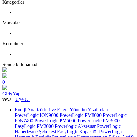
Kategoriler
Markalar
Kombinler
Sonuç bulunamadı.
0
Giriş Yap
veya
Üye Ol
Enerji Analizörleri ve Enerji Yönetim Yazılımları
PowerLogic ION9000
PowerLogic PM8000
PowerLogic
ION7400
PowerLogic PM5000
PowerLogic PM3000
EasyLogic PM2000
Powerlogic Aksesuar
PowerLogic
Haberleşme Şebekesi
EasyLogic Kapasitör
PowerLogic