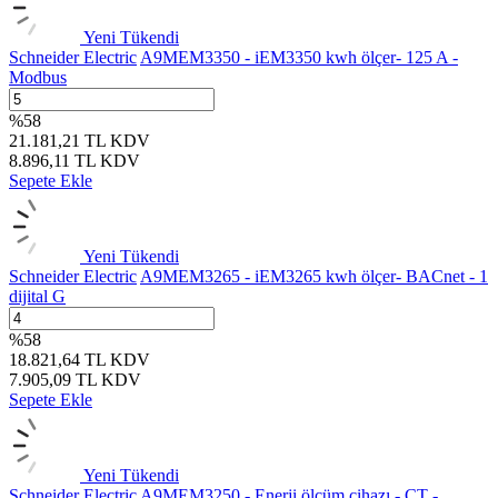
Yeni
Tükendi
Schneider Electric
A9MEM3350 - iEM3350 kwh ölçer- 125 A -
Modbus
%
58
21.181,21
TL
KDV
8.896,11
TL
KDV
Sepete Ekle
Yeni
Tükendi
Schneider Electric
A9MEM3265 - iEM3265 kwh ölçer- BACnet - 1
dijital G
%
58
18.821,64
TL
KDV
7.905,09
TL
KDV
Sepete Ekle
Yeni
Tükendi
Schneider Electric
A9MEM3250 - Enerji ölçüm cihazı - CT -