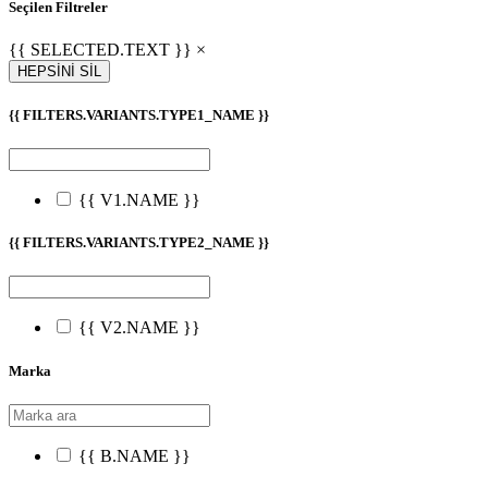
Seçilen Filtreler
{{ SELECTED.TEXT }} ×
HEPSİNİ SİL
{{ FILTERS.VARIANTS.TYPE1_NAME }}
{{ V1.NAME }}
{{ FILTERS.VARIANTS.TYPE2_NAME }}
{{ V2.NAME }}
Marka
{{ B.NAME }}