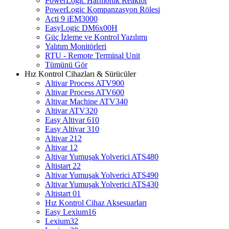
PowerLogic Harmonik Reaktör
PowerLogic Kompanzasyon Rölesi
Acti 9 iEM3000
EasyLogic DM6x00H
Güç İzleme ve Kontrol Yazılımı
Yalıtım Monitörleri
RTU - Remote Terminal Unit
Tümünü Gör
Hız Kontrol Cihazları & Sürücüler
Altivar Process ATV900
Altivar Process ATV600
Altivar Machine ATV340
Altivar ATV320
Easy Altivar 610
Easy Altivar 310
Altivar 212
Altivar 12
Altivar Yumuşak Yolverici ATS480
Altistart 22
Altivar Yumuşak Yolverici ATS490
Altivar Yumuşak Yolverici ATS430
Altistart 01
Hız Kontrol Cihaz Aksesuarları
Easy Lexium16
Lexium32