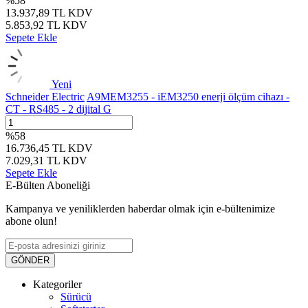
%
58
13.937,89
TL
KDV
5.853,92
TL
KDV
Sepete Ekle
Yeni
Schneider Electric
A9MEM3255 - iEM3250 enerji ölçüm cihazı -
CT - RS485 - 2 dijital G
%
58
16.736,45
TL
KDV
7.029,31
TL
KDV
Sepete Ekle
E-Bülten Aboneliği
Kampanya ve yeniliklerden haberdar olmak için e-bültenimize
abone olun!
GÖNDER
Kategoriler
Sürücü