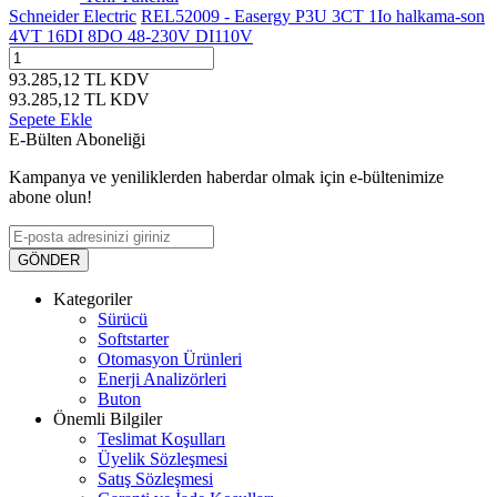
Schneider Electric
REL52009 - Easergy P3U 3CT 1Io halkama-son
4VT 16DI 8DO 48-230V DI110V
93.285,12
TL
KDV
93.285,12
TL
KDV
Sepete Ekle
E-Bülten Aboneliği
Kampanya ve yeniliklerden haberdar olmak için e-bültenimize
abone olun!
GÖNDER
Kategoriler
Sürücü
Softstarter
Otomasyon Ürünleri
Enerji Analizörleri
Buton
Önemli Bilgiler
Teslimat Koşulları
Üyelik Sözleşmesi
Satış Sözleşmesi