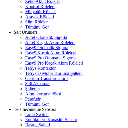
Zelio Akıllı Röleler
Kontrol Röleleri
Minyatür Röleler
Arayüz Röleleri
Slim Röleler
Tümünü Gör
Şalt Ürünleri
Acti9 Otomatik Sigorta
Acti9 Kaçak Akım Röleleri
Easy9 Otomatik Sigorta
Easy9 Kaçak Akım Röleleri
Easy9 Pro Otomatik Sigorta
Easy9 Pro Kaçak Akım Röleleri
TeSys Kontaktör
TeSys D Motor Koruma Şalteri
Gerilim Transformatörü
Şalt Aksesuar
Şalterler
Akım koruma rölesi
Parafudr
Tümünü Gör
Telemecanique Sensors
Limit Switch
Endüktif ve Kapasitif Sensör
Basınç Şalteri