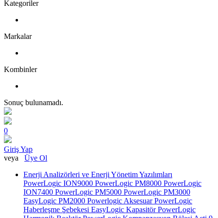
Kategoriler
Markalar
Kombinler
Sonuç bulunamadı.
0
Giriş Yap
veya
Üye Ol
Enerji Analizörleri ve Enerji Yönetim Yazılımları
PowerLogic ION9000
PowerLogic PM8000
PowerLogic
ION7400
PowerLogic PM5000
PowerLogic PM3000
EasyLogic PM2000
Powerlogic Aksesuar
PowerLogic
Haberleşme Şebekesi
EasyLogic Kapasitör
PowerLogic