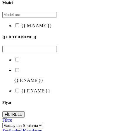
Model
{{ M.NAME }}
{{ FILTER.NAME }}
{{ F.NAME }}
{{ F.NAME }}
Fiyat
FİLTRELE
Filtre
Seçilenleri Karşılaştır