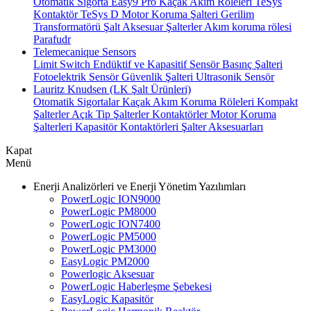
Otomatik Sigorta
Easy9 Pro Kaçak Akım Röleleri
TeSys
Kontaktör
TeSys D Motor Koruma Şalteri
Gerilim
Transformatörü
Şalt Aksesuar
Şalterler
Akım koruma rölesi
Parafudr
Telemecanique Sensors
Limit Switch
Endüktif ve Kapasitif Sensör
Basınç Şalteri
Fotoelektrik Sensör
Güvenlik Şalteri
Ultrasonik Sensör
Lauritz Knudsen (LK Şalt Ürünleri)
Otomatik Sigortalar
Kaçak Akım Koruma Röleleri
Kompakt
Şalterler
Açık Tip Şalterler
Kontaktörler
Motor Koruma
Şalterleri
Kapasitör Kontaktörleri
Şalter Aksesuarları
Kapat
Menü
Enerji Analizörleri ve Enerji Yönetim Yazılımları
PowerLogic ION9000
PowerLogic PM8000
PowerLogic ION7400
PowerLogic PM5000
PowerLogic PM3000
EasyLogic PM2000
Powerlogic Aksesuar
PowerLogic Haberleşme Şebekesi
EasyLogic Kapasitör