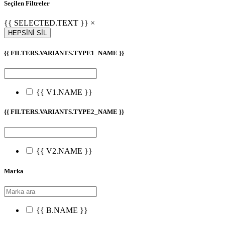
Seçilen Filtreler
{{ SELECTED.TEXT }} ×
HEPSİNİ SİL
{{ FILTERS.VARIANTS.TYPE1_NAME }}
{{ V1.NAME }}
{{ FILTERS.VARIANTS.TYPE2_NAME }}
{{ V2.NAME }}
Marka
{{ B.NAME }}