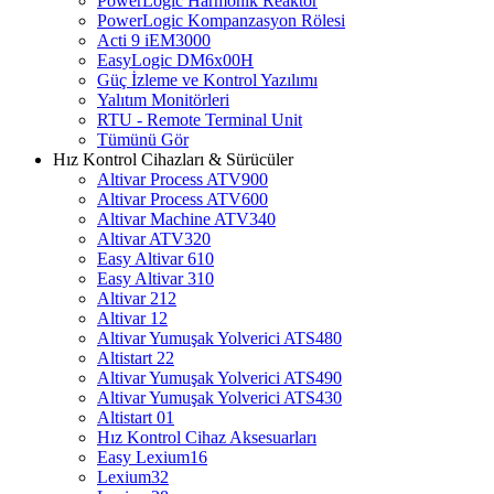
PowerLogic Harmonik Reaktör
PowerLogic Kompanzasyon Rölesi
Acti 9 iEM3000
EasyLogic DM6x00H
Güç İzleme ve Kontrol Yazılımı
Yalıtım Monitörleri
RTU - Remote Terminal Unit
Tümünü Gör
Hız Kontrol Cihazları & Sürücüler
Altivar Process ATV900
Altivar Process ATV600
Altivar Machine ATV340
Altivar ATV320
Easy Altivar 610
Easy Altivar 310
Altivar 212
Altivar 12
Altivar Yumuşak Yolverici ATS480
Altistart 22
Altivar Yumuşak Yolverici ATS490
Altivar Yumuşak Yolverici ATS430
Altistart 01
Hız Kontrol Cihaz Aksesuarları
Easy Lexium16
Lexium32