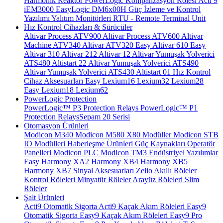
Harmonik Reaktör
PowerLogic Kompanzasyon Rölesi
Acti 9
iEM3000
EasyLogic DM6x00H
Güç İzleme ve Kontrol
Yazılımı
Yalıtım Monitörleri
RTU - Remote Terminal Unit
Hız Kontrol Cihazları & Sürücüler
Altivar Process ATV900
Altivar Process ATV600
Altivar
Machine ATV340
Altivar ATV320
Easy Altivar 610
Easy
Altivar 310
Altivar 212
Altivar 12
Altivar Yumuşak Yolverici
ATS480
Altistart 22
Altivar Yumuşak Yolverici ATS490
Altivar Yumuşak Yolverici ATS430
Altistart 01
Hız Kontrol
Cihaz Aksesuarları
Easy Lexium16
Lexium32
Lexium28
Easy Lexium18
Lexium62
PowerLogic Protection
PowerLogic™ P3 Protection Relays
PowerLogic™ P1
Protection Relays​
Sepam 20 Serisi
Otomasyon Ürünleri
Modicon M340
Modicon M580
X80 Modüller
Modicon STB
IO Modülleri
Haberleşme Ürünleri
Güç Kaynakları
Operatör
Panelleri
Modicon PLC
Modicon TM3
Endüstriyel Yazılımlar
Easy Harmony XA2
Harmony XB4
Harmony XB5
Harmony XB7
Sinyal Aksesuarları
Zelio Akıllı Röleler
Kontrol Röleleri
Minyatür Röleler
Arayüz Röleleri
Slim
Röleler
Şalt Ürünleri
Acti9 Otomatik Sigorta
Acti9 Kaçak Akım Röleleri
Easy9
Otomatik Sigorta
Easy9 Kaçak Akım Röleleri
Easy9 Pro