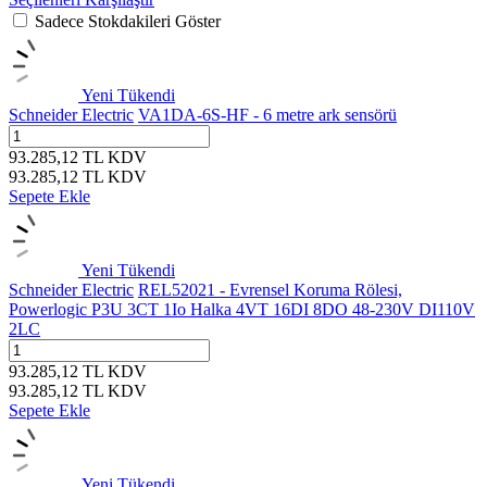
Sadece Stokdakileri Göster
Yeni
Tükendi
Schneider Electric
VA1DA-6S-HF - 6 metre ark sensörü
93.285,12
TL
KDV
93.285,12
TL
KDV
Sepete Ekle
Yeni
Tükendi
Schneider Electric
REL52021 - Evrensel Koruma Rölesi,
Powerlogic P3U 3CT 1Io Halka 4VT 16DI 8DO 48-230V DI110V
2LC
93.285,12
TL
KDV
93.285,12
TL
KDV
Sepete Ekle
Yeni
Tükendi