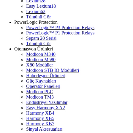
Lexium28
Easy Lexium18
Lexium62
Tümünü Gör
PowerLogic Protection
PowerLogic™ P3 Protection Relays
PowerLogic™ P1 Protection Relays​
Sepam 20 Serisi
Tümünü Gör
Otomasyon Ürünleri
Modicon M340
Modicon M580
X80 Modüller
Modicon STB IO Modülleri
Haberleşme Ürünleri
Güç Kaynakları
Operatör Panelleri
Modicon PLC
Modicon TM3
Endüstriyel Yazılımlar
Easy Harmony XA2
Harmony XB4
Harmony XB5
Harmony XB7
Sinyal Aksesuarları