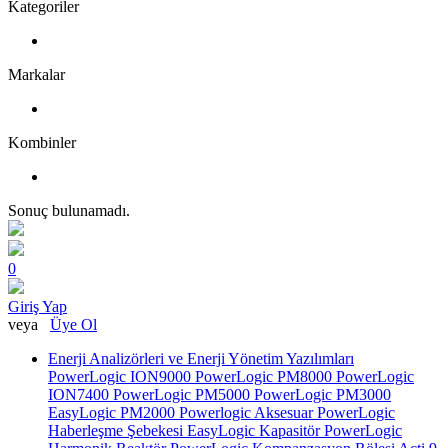
Kategoriler
Markalar
Kombinler
Sonuç bulunamadı.
0
Giriş Yap
veya
Üye Ol
Enerji Analizörleri ve Enerji Yönetim Yazılımları
PowerLogic ION9000
PowerLogic PM8000
PowerLogic
ION7400
PowerLogic PM5000
PowerLogic PM3000
EasyLogic PM2000
Powerlogic Aksesuar
PowerLogic
Haberleşme Şebekesi
EasyLogic Kapasitör
PowerLogic