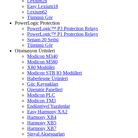
Lexium28
Easy Lexium18
Lexium62
Tümünü Gör
PowerLogic Protection
PowerLogic™ P3 Protection Relays
PowerLogic™ P1 Protection Relays​
Sepam 20 Serisi
Tümünü Gör
Otomasyon Ürünleri
Modicon M340
Modicon M580
X80 Modüller
Modicon STB IO Modülleri
Haberleşme Ürünleri
Güç Kaynakları
Operatör Panelleri
Modicon PLC
Modicon TM3
Endüstriyel Yazılımlar
Easy Harmony XA2
Harmony XB4
Harmony XB5
Harmony XB7
Sinyal Aksesuarları