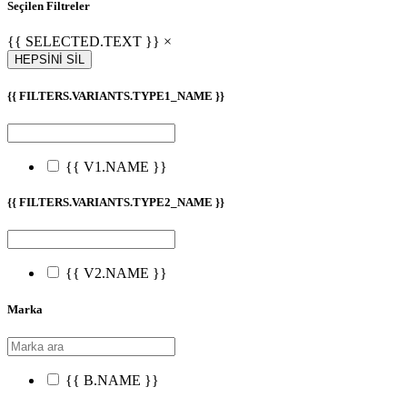
Seçilen Filtreler
{{ SELECTED.TEXT }} ×
HEPSİNİ SİL
{{ FILTERS.VARIANTS.TYPE1_NAME }}
{{ V1.NAME }}
{{ FILTERS.VARIANTS.TYPE2_NAME }}
{{ V2.NAME }}
Marka
{{ B.NAME }}