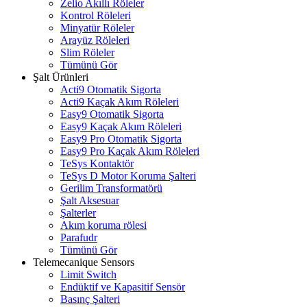
Zelio Akıllı Röleler
Kontrol Röleleri
Minyatür Röleler
Arayüz Röleleri
Slim Röleler
Tümünü Gör
Şalt Ürünleri
Acti9 Otomatik Sigorta
Acti9 Kaçak Akım Röleleri
Easy9 Otomatik Sigorta
Easy9 Kaçak Akım Röleleri
Easy9 Pro Otomatik Sigorta
Easy9 Pro Kaçak Akım Röleleri
TeSys Kontaktör
TeSys D Motor Koruma Şalteri
Gerilim Transformatörü
Şalt Aksesuar
Şalterler
Akım koruma rölesi
Parafudr
Tümünü Gör
Telemecanique Sensors
Limit Switch
Endüktif ve Kapasitif Sensör
Basınç Şalteri