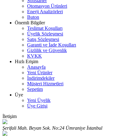
Softstarter
Otomasyon Ürünleri
Enerji Analizörleri
Buton
Önemli Bilgiler
Teslimat Koşulları
Üyelik Sözleşmesi
Satış Sözleşmesi
Garanti ve İade Koşulları
Gizlilik ve Güvenlik
KVKK
Hızlı Erişim
Anasayfa
Yeni Ürünler
İndirimdekiler
Müşteri Hizmetleri
Sepetim
Üye
Yeni Üyelik
Üye Girişi
İletişim
Şerifali Mah. Beyan Sok. No:24 Ümraniye İstanbul