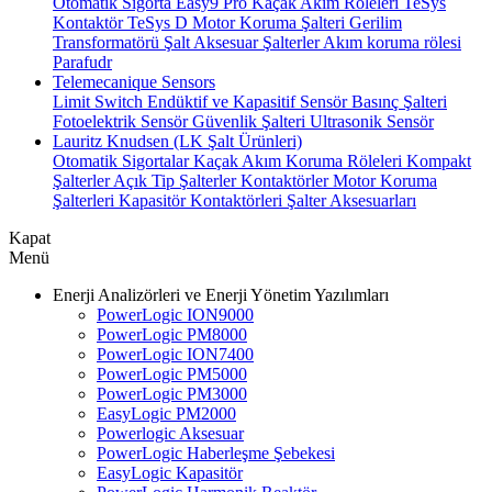
Otomatik Sigorta
Easy9 Pro Kaçak Akım Röleleri
TeSys
Kontaktör
TeSys D Motor Koruma Şalteri
Gerilim
Transformatörü
Şalt Aksesuar
Şalterler
Akım koruma rölesi
Parafudr
Telemecanique Sensors
Limit Switch
Endüktif ve Kapasitif Sensör
Basınç Şalteri
Fotoelektrik Sensör
Güvenlik Şalteri
Ultrasonik Sensör
Lauritz Knudsen (LK Şalt Ürünleri)
Otomatik Sigortalar
Kaçak Akım Koruma Röleleri
Kompakt
Şalterler
Açık Tip Şalterler
Kontaktörler
Motor Koruma
Şalterleri
Kapasitör Kontaktörleri
Şalter Aksesuarları
Kapat
Menü
Enerji Analizörleri ve Enerji Yönetim Yazılımları
PowerLogic ION9000
PowerLogic PM8000
PowerLogic ION7400
PowerLogic PM5000
PowerLogic PM3000
EasyLogic PM2000
Powerlogic Aksesuar
PowerLogic Haberleşme Şebekesi
EasyLogic Kapasitör