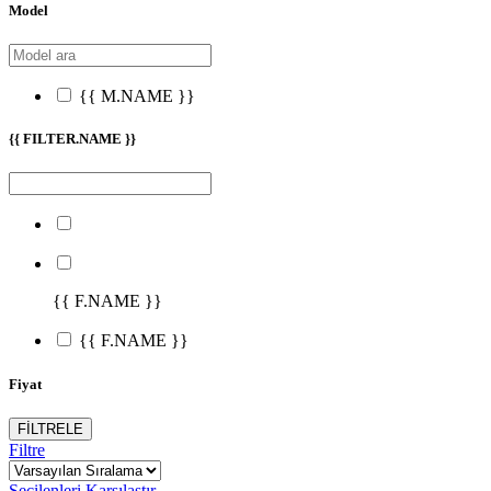
Model
{{ M.NAME }}
{{ FILTER.NAME }}
{{ F.NAME }}
{{ F.NAME }}
Fiyat
FİLTRELE
Filtre
Seçilenleri Karşılaştır