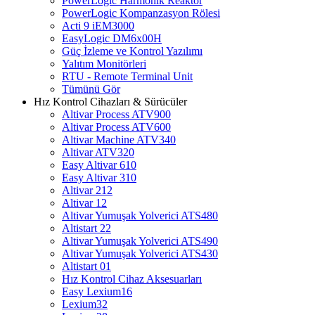
PowerLogic Harmonik Reaktör
PowerLogic Kompanzasyon Rölesi
Acti 9 iEM3000
EasyLogic DM6x00H
Güç İzleme ve Kontrol Yazılımı
Yalıtım Monitörleri
RTU - Remote Terminal Unit
Tümünü Gör
Hız Kontrol Cihazları & Sürücüler
Altivar Process ATV900
Altivar Process ATV600
Altivar Machine ATV340
Altivar ATV320
Easy Altivar 610
Easy Altivar 310
Altivar 212
Altivar 12
Altivar Yumuşak Yolverici ATS480
Altistart 22
Altivar Yumuşak Yolverici ATS490
Altivar Yumuşak Yolverici ATS430
Altistart 01
Hız Kontrol Cihaz Aksesuarları
Easy Lexium16
Lexium32