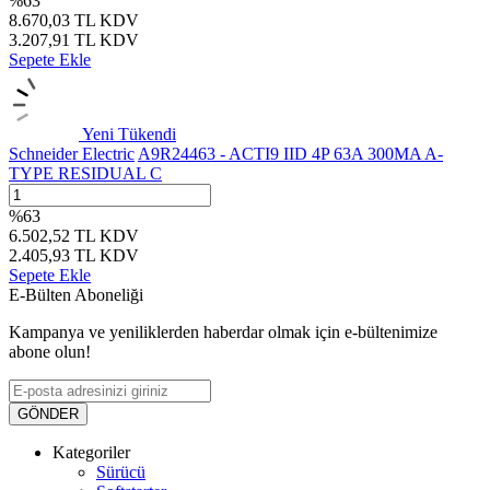
%
63
8.670,03
TL
KDV
3.207,91
TL
KDV
Sepete Ekle
Yeni
Tükendi
Schneider Electric
A9R24463 - ACTI9 IID 4P 63A 300MA A-
TYPE RESIDUAL C
%
63
6.502,52
TL
KDV
2.405,93
TL
KDV
Sepete Ekle
E-Bülten Aboneliği
Kampanya ve yeniliklerden haberdar olmak için e-bültenimize
abone olun!
GÖNDER
Kategoriler
Sürücü