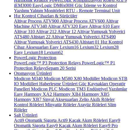
Harmonik Reaktör
PowerLogic Kompanzasyon Rölesi
Acti 9
iEM3000
EasyLogic DM6x00H
Güç İzleme ve Kontrol
Yazılımı
Yalıtım Monitörleri
RTU - Remote Terminal Unit
Hız Kontrol Cihazları & Sürücüler
Altivar Process ATV900
Altivar Process ATV600
Altivar
Machine ATV340
Altivar ATV320
Easy Altivar 610
Easy
Altivar 310
Altivar 212
Altivar 12
Altivar Yumuşak Yolverici
ATS480
Altistart 22
Altivar Yumuşak Yolverici ATS490
Altivar Yumuşak Yolverici ATS430
Altistart 01
Hız Kontrol
Cihaz Aksesuarları
Easy Lexium16
Lexium32
Lexium28
Easy Lexium18
Lexium62
PowerLogic Protection
PowerLogic™ P3 Protection Relays
PowerLogic™ P1
Protection Relays​
Sepam 20 Serisi
Otomasyon Ürünleri
Modicon M340
Modicon M580
X80 Modüller
Modicon STB
IO Modülleri
Haberleşme Ürünleri
Güç Kaynakları
Operatör
Panelleri
Modicon PLC
Modicon TM3
Endüstriyel Yazılımlar
Easy Harmony XA2
Harmony XB4
Harmony XB5
Harmony XB7
Sinyal Aksesuarları
Zelio Akıllı Röleler
Kontrol Röleleri
Minyatür Röleler
Arayüz Röleleri
Slim
Röleler
Şalt Ürünleri
Acti9 Otomatik Sigorta
Acti9 Kaçak Akım Röleleri
Easy9
Otomatik Sigorta
Easy9 Kaçak Akım Röleleri
Easy9 Pro