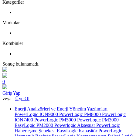
Kategoriler
Markalar
Kombinler
Sonuç bulunamadı.
0
Giriş Yap
veya
Üye Ol
Enerji Analizörleri ve Enerji Yönetim Yazılımları
PowerLogic ION9000
PowerLogic PM8000
PowerLogic
ION7400
PowerLogic PM5000
PowerLogic PM3000
EasyLogic PM2000
Powerlogic Aksesuar
PowerLogic
Haberleşme Şebekesi
EasyLogic Kapasitör
PowerLogic