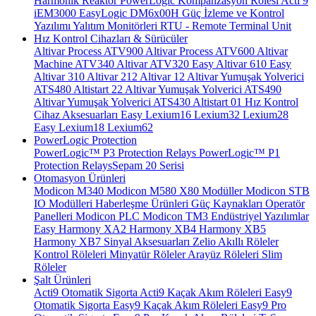
Harmonik Reaktör
PowerLogic Kompanzasyon Rölesi
Acti 9
iEM3000
EasyLogic DM6x00H
Güç İzleme ve Kontrol
Yazılımı
Yalıtım Monitörleri
RTU - Remote Terminal Unit
Hız Kontrol Cihazları & Sürücüler
Altivar Process ATV900
Altivar Process ATV600
Altivar
Machine ATV340
Altivar ATV320
Easy Altivar 610
Easy
Altivar 310
Altivar 212
Altivar 12
Altivar Yumuşak Yolverici
ATS480
Altistart 22
Altivar Yumuşak Yolverici ATS490
Altivar Yumuşak Yolverici ATS430
Altistart 01
Hız Kontrol
Cihaz Aksesuarları
Easy Lexium16
Lexium32
Lexium28
Easy Lexium18
Lexium62
PowerLogic Protection
PowerLogic™ P3 Protection Relays
PowerLogic™ P1
Protection Relays​
Sepam 20 Serisi
Otomasyon Ürünleri
Modicon M340
Modicon M580
X80 Modüller
Modicon STB
IO Modülleri
Haberleşme Ürünleri
Güç Kaynakları
Operatör
Panelleri
Modicon PLC
Modicon TM3
Endüstriyel Yazılımlar
Easy Harmony XA2
Harmony XB4
Harmony XB5
Harmony XB7
Sinyal Aksesuarları
Zelio Akıllı Röleler
Kontrol Röleleri
Minyatür Röleler
Arayüz Röleleri
Slim
Röleler
Şalt Ürünleri
Acti9 Otomatik Sigorta
Acti9 Kaçak Akım Röleleri
Easy9
Otomatik Sigorta
Easy9 Kaçak Akım Röleleri
Easy9 Pro