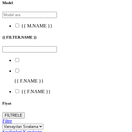
Model
{{ M.NAME }}
{{ FILTER.NAME }}
{{ F.NAME }}
{{ F.NAME }}
Fiyat
FİLTRELE
Filtre
Seçilenleri Karşılaştır