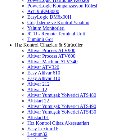
PowerLogic Harmonik Reaktör
PowerLogic Kompanzasyon Rölesi
Acti 9 iEM3000
EasyLogic DM6x00H
Güç İzleme ve Kontrol Yazılımı
Yalıtım Monitörleri
RTU - Remote Terminal Unit
Tümünü Gör
Hız Kontrol Cihazları & Sürücüler
Altivar Process ATV900
Altivar Process ATV600
Altivar Machine ATV340
Altivar ATV320
Easy Altivar 610
Easy Altivar 310
Altivar 212
Altivar 12
Altivar Yumuşak Yolverici ATS480
Altistart 22
Altivar Yumuşak Yolverici ATS490
Altivar Yumuşak Yolverici ATS430
Altistart 01
Hız Kontrol Cihaz Aksesuarları
Easy Lexium16
Lexium32