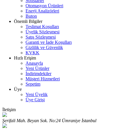
Softstarter
Otomasyon Ürünleri
Enerji Analizörleri
Buton
Önemli Bilgiler
Teslimat Koşulları
Üyelik Sözleşmesi
Satış Sözleşmesi
Garanti ve İade Koşulları
Gizlilik ve Güvenlik
KVKK
Hızlı Erişim
Anasayfa
Yeni Ürünler
İndirimdekiler
Müşteri Hizmetleri
Sepetim
Üye
Yeni Üyelik
Üye Girişi
İletişim
Şerifali Mah. Beyan Sok. No:24 Ümraniye İstanbul