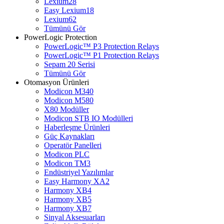
Lexium28
Easy Lexium18
Lexium62
Tümünü Gör
PowerLogic Protection
PowerLogic™ P3 Protection Relays
PowerLogic™ P1 Protection Relays​
Sepam 20 Serisi
Tümünü Gör
Otomasyon Ürünleri
Modicon M340
Modicon M580
X80 Modüller
Modicon STB IO Modülleri
Haberleşme Ürünleri
Güç Kaynakları
Operatör Panelleri
Modicon PLC
Modicon TM3
Endüstriyel Yazılımlar
Easy Harmony XA2
Harmony XB4
Harmony XB5
Harmony XB7
Sinyal Aksesuarları