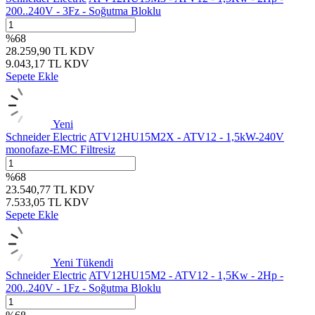
200..240V - 3Fz - Soğutma Bloklu
%
68
28.259,90
TL
KDV
9.043,17
TL
KDV
Sepete Ekle
Yeni
Schneider Electric
ATV12HU15M2X - ATV12 - 1,5kW-240V
monofaze-EMC Filtresiz
%
68
23.540,77
TL
KDV
7.533,05
TL
KDV
Sepete Ekle
Yeni
Tükendi
Schneider Electric
ATV12HU15M2 - ATV12 - 1,5Kw - 2Hp -
200..240V - 1Fz - Soğutma Bloklu