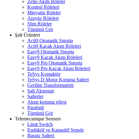
Zelio Akıllı Röleler
Kontrol Röleleri
Minyatür Röleler
Arayüz Röleleri
Slim Röleler
Tümünü Gör
Şalt Ürünleri
Acti9 Otomatik Sigorta
Acti9 Kaçak Akım Röleleri
Easy9 Otomatik Sigorta
Easy9 Kaçak Akım Röleleri
Easy9 Pro Otomatik Sigorta
Easy9 Pro Kaçak Akım Röleleri
TeSys Kontaktör
TeSys D Motor Koruma Şalteri
Gerilim Transformatörü
Şalt Aksesuar
Şalterler
Akım koruma rölesi
Parafudr
Tümünü Gör
Telemecanique Sensors
Limit Switch
Endüktif ve Kapasitif Sensör
Basınç Şalteri