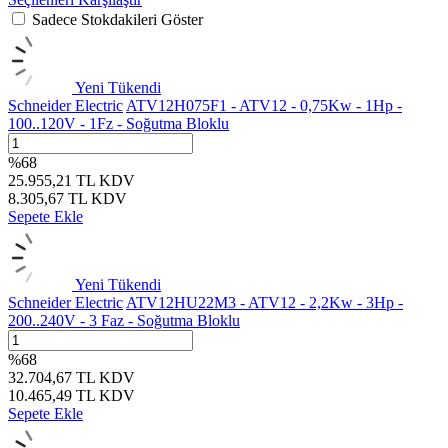
Sadece Stokdakileri Göster
Yeni
Tükendi
Schneider Electric
ATV12H075F1 - ATV12 - 0,75Kw - 1Hp -
100..120V - 1Fz - Soğutma Bloklu
%
68
25.955,21
TL
KDV
8.305,67
TL
KDV
Sepete Ekle
Yeni
Tükendi
Schneider Electric
ATV12HU22M3 - ATV12 - 2,2Kw - 3Hp -
200..240V - 3 Faz - Soğutma Bloklu
%
68
32.704,67
TL
KDV
10.465,49
TL
KDV
Sepete Ekle