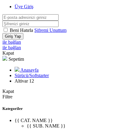
Üye Giriş
Beni Hatırla
Şifremi Unuttum
Giriş Yap
ile bağlan
ile bağlan
Kapat
Sepetim
Anasayfa
Sürücü/Softstarter
Altivar 12
Kapat
Filtre
Kategoriler
{{ CAT. NAME }}
{{ SUB. NAME }}