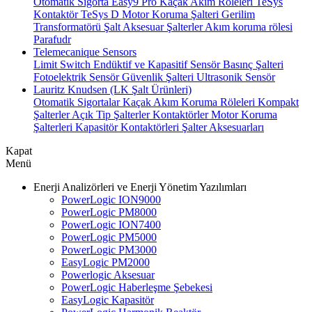
Otomatik Sigorta
Easy9 Pro Kaçak Akım Röleleri
TeSys
Kontaktör
TeSys D Motor Koruma Şalteri
Gerilim
Transformatörü
Şalt Aksesuar
Şalterler
Akım koruma rölesi
Parafudr
Telemecanique Sensors
Limit Switch
Endüktif ve Kapasitif Sensör
Basınç Şalteri
Fotoelektrik Sensör
Güvenlik Şalteri
Ultrasonik Sensör
Lauritz Knudsen (LK Şalt Ürünleri)
Otomatik Sigortalar
Kaçak Akım Koruma Röleleri
Kompakt
Şalterler
Açık Tip Şalterler
Kontaktörler
Motor Koruma
Şalterleri
Kapasitör Kontaktörleri
Şalter Aksesuarları
Kapat
Menü
Enerji Analizörleri ve Enerji Yönetim Yazılımları
PowerLogic ION9000
PowerLogic PM8000
PowerLogic ION7400
PowerLogic PM5000
PowerLogic PM3000
EasyLogic PM2000
Powerlogic Aksesuar
PowerLogic Haberleşme Şebekesi
EasyLogic Kapasitör