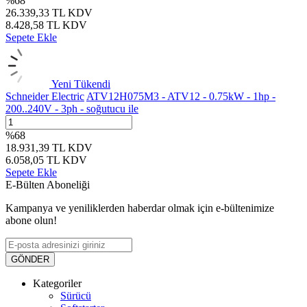
%
68
26.339,33
TL
KDV
8.428,58
TL
KDV
Sepete Ekle
Yeni
Tükendi
Schneider Electric
ATV12H075M3 - ATV12 - 0.75kW - 1hp -
200..240V - 3ph - soğutucu ile
%
68
18.931,39
TL
KDV
6.058,05
TL
KDV
Sepete Ekle
E-Bülten Aboneliği
Kampanya ve yeniliklerden haberdar olmak için e-bültenimize
abone olun!
GÖNDER
Kategoriler
Sürücü