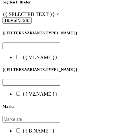
Seçilen Filtreler
{{ SELECTED.TEXT }} ×
HEPSİNİ SİL
{{ FILTERS.VARIANTS.TYPE1_NAME }}
{{ V1.NAME }}
{{ FILTERS.VARIANTS.TYPE2_NAME }}
{{ V2.NAME }}
Marka
{{ B.NAME }}