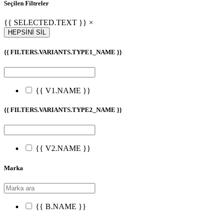
Seçilen Filtreler
{{ SELECTED.TEXT }} ×
HEPSİNİ SİL
{{ FILTERS.VARIANTS.TYPE1_NAME }}
{{ V1.NAME }}
{{ FILTERS.VARIANTS.TYPE2_NAME }}
{{ V2.NAME }}
Marka
{{ B.NAME }}