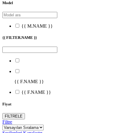
Model
{{ M.NAME }}
{{ FILTER.NAME }}
{{ F.NAME }}
{{ F.NAME }}
Fiyat
FİLTRELE
Filtre
Seçilenleri Karşılaştır