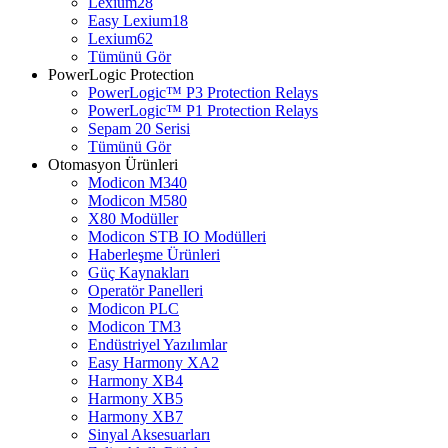
Lexium28
Easy Lexium18
Lexium62
Tümünü Gör
PowerLogic Protection
PowerLogic™ P3 Protection Relays
PowerLogic™ P1 Protection Relays​
Sepam 20 Serisi
Tümünü Gör
Otomasyon Ürünleri
Modicon M340
Modicon M580
X80 Modüller
Modicon STB IO Modülleri
Haberleşme Ürünleri
Güç Kaynakları
Operatör Panelleri
Modicon PLC
Modicon TM3
Endüstriyel Yazılımlar
Easy Harmony XA2
Harmony XB4
Harmony XB5
Harmony XB7
Sinyal Aksesuarları