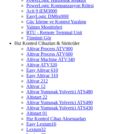
PowerLogic Harmonik Reaktör
PowerLogic Kompanzasyon Rölesi
Acti 9 iEM3000
EasyLogic DM6x00H
Güç İzleme ve Kontrol Yazılımı
Yalıtım Monitörleri
RTU - Remote Terminal Unit
Tümünü Gör
Hız Kontrol Cihazları & Sürücüler
Altivar Process ATV900
Altivar Process ATV600
Altivar Machine ATV340
Altivar ATV320
Easy Altivar 610
Easy Altivar 310
Altivar 212
Altivar 12
Altivar Yumuşak Yolverici ATS480
Altistart 22
Altivar Yumuşak Yolverici ATS490
Altivar Yumuşak Yolverici ATS430
Altistart 01
Hız Kontrol Cihaz Aksesuarları
Easy Lexium16
Lexium32