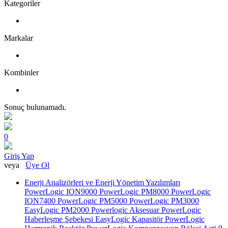
Kategoriler
Markalar
Kombinler
Sonuç bulunamadı.
0
Giriş Yap
veya
Üye Ol
Enerji Analizörleri ve Enerji Yönetim Yazılımları
PowerLogic ION9000
PowerLogic PM8000
PowerLogic
ION7400
PowerLogic PM5000
PowerLogic PM3000
EasyLogic PM2000
Powerlogic Aksesuar
PowerLogic
Haberleşme Şebekesi
EasyLogic Kapasitör
PowerLogic