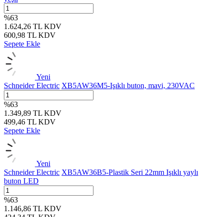
%
63
1.624,26
TL
KDV
600,98
TL
KDV
Sepete Ekle
Yeni
Schneider Electric
XB5AW36M5-Işıklı buton, mavi, 230VAC
%
63
1.349,89
TL
KDV
499,46
TL
KDV
Sepete Ekle
Yeni
Schneider Electric
XB5AW36B5-Plastik Seri 22mm Işıklı yaylı
buton LED
%
63
1.146,86
TL
KDV