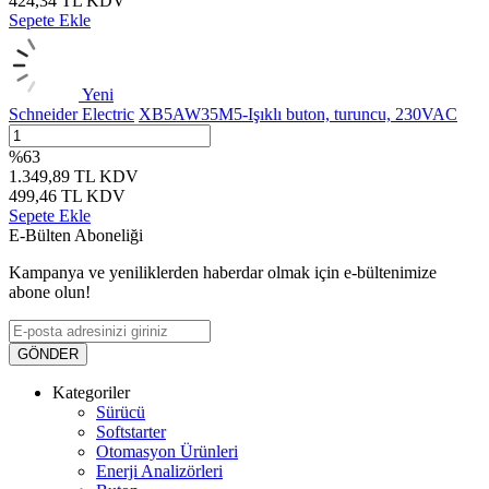
424,34
TL
KDV
Sepete Ekle
Yeni
Schneider Electric
XB5AW35M5-Işıklı buton, turuncu, 230VAC
%
63
1.349,89
TL
KDV
499,46
TL
KDV
Sepete Ekle
E-Bülten Aboneliği
Kampanya ve yeniliklerden haberdar olmak için e-bültenimize
abone olun!
GÖNDER
Kategoriler
Sürücü
Softstarter
Otomasyon Ürünleri
Enerji Analizörleri