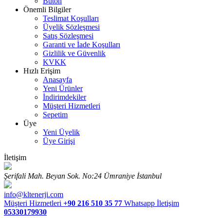
Buton
Önemli Bilgiler
Teslimat Koşulları
Üyelik Sözleşmesi
Satış Sözleşmesi
Garanti ve İade Koşulları
Gizlilik ve Güvenlik
KVKK
Hızlı Erişim
Anasayfa
Yeni Ürünler
İndirimdekiler
Müşteri Hizmetleri
Sepetim
Üye
Yeni Üyelik
Üye Girişi
İletişim
Şerifali Mah. Beyan Sok. No:24 Ümraniye İstanbul
info@kltenerji.com
Müşteri Hizmetleri
+90 216 510 35 77
Whatsapp İletişim
05330179930