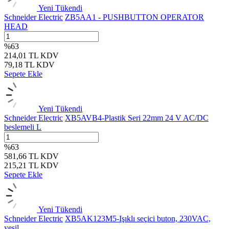
Yeni
Tükendi
Schneider Electric
ZB5AA1 - PUSHBUTTON OPERATOR
HEAD
%
63
214,01
TL
KDV
79,18
TL
KDV
Sepete Ekle
Yeni
Tükendi
Schneider Electric
XB5AVB4-Plastik Seri 22mm 24 V AC/DC
beslemeli L
%
63
581,66
TL
KDV
215,21
TL
KDV
Sepete Ekle
Yeni
Tükendi
Schneider Electric
XB5AK123M5-Işıklı seçici buton, 230VAC,
yeşil