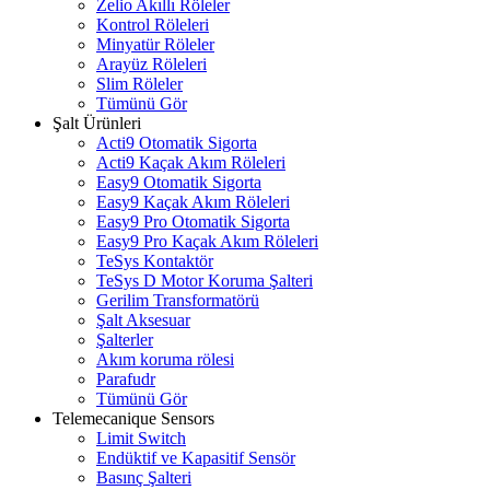
Zelio Akıllı Röleler
Kontrol Röleleri
Minyatür Röleler
Arayüz Röleleri
Slim Röleler
Tümünü Gör
Şalt Ürünleri
Acti9 Otomatik Sigorta
Acti9 Kaçak Akım Röleleri
Easy9 Otomatik Sigorta
Easy9 Kaçak Akım Röleleri
Easy9 Pro Otomatik Sigorta
Easy9 Pro Kaçak Akım Röleleri
TeSys Kontaktör
TeSys D Motor Koruma Şalteri
Gerilim Transformatörü
Şalt Aksesuar
Şalterler
Akım koruma rölesi
Parafudr
Tümünü Gör
Telemecanique Sensors
Limit Switch
Endüktif ve Kapasitif Sensör
Basınç Şalteri