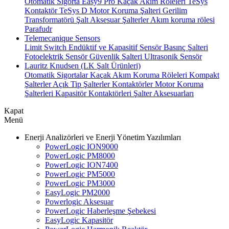
Otomatik Sigorta
Easy9 Pro Kaçak Akım Röleleri
TeSys
Kontaktör
TeSys D Motor Koruma Şalteri
Gerilim
Transformatörü
Şalt Aksesuar
Şalterler
Akım koruma rölesi
Parafudr
Telemecanique Sensors
Limit Switch
Endüktif ve Kapasitif Sensör
Basınç Şalteri
Fotoelektrik Sensör
Güvenlik Şalteri
Ultrasonik Sensör
Lauritz Knudsen (LK Şalt Ürünleri)
Otomatik Sigortalar
Kaçak Akım Koruma Röleleri
Kompakt
Şalterler
Açık Tip Şalterler
Kontaktörler
Motor Koruma
Şalterleri
Kapasitör Kontaktörleri
Şalter Aksesuarları
Kapat
Menü
Enerji Analizörleri ve Enerji Yönetim Yazılımları
PowerLogic ION9000
PowerLogic PM8000
PowerLogic ION7400
PowerLogic PM5000
PowerLogic PM3000
EasyLogic PM2000
Powerlogic Aksesuar
PowerLogic Haberleşme Şebekesi
EasyLogic Kapasitör