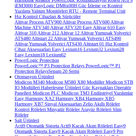
Harmonik Reaktör
PowerLogic Kompanzasyon Rölesi
Acti 9
iEM3000
EasyLogic DM6x00H
Güç İzleme ve Kontrol
Yazılımı
Yalıtım Monitörleri
RTU - Remote Terminal Unit
Hız Kontrol Cihazları & Sürücüler
Altivar Process ATV900
Altivar Process ATV600
Altivar
Machine ATV340
Altivar ATV320
Easy Altivar 610
Easy
Altivar 310
Altivar 212
Altivar 12
Altivar Yumuşak Yolverici
ATS480
Altistart 22
Altivar Yumuşak Yolverici ATS490
Altivar Yumuşak Yolverici ATS430
Altistart 01
Hız Kontrol
Cihaz Aksesuarları
Easy Lexium16
Lexium32
Lexium28
Easy Lexium18
Lexium62
PowerLogic Protection
PowerLogic™ P3 Protection Relays
PowerLogic™ P1
Protection Relays​
Sepam 20 Serisi
Otomasyon Ürünleri
Modicon M340
Modicon M580
X80 Modüller
Modicon STB
IO Modülleri
Haberleşme Ürünleri
Güç Kaynakları
Operatör
Panelleri
Modicon PLC
Modicon TM3
Endüstriyel Yazılımlar
Easy Harmony XA2
Harmony XB4
Harmony XB5
Harmony XB7
Sinyal Aksesuarları
Zelio Akıllı Röleler
Kontrol Röleleri
Minyatür Röleler
Arayüz Röleleri
Slim
Röleler
Şalt Ürünleri
Acti9 Otomatik Sigorta
Acti9 Kaçak Akım Röleleri
Easy9
Otomatik Sigorta
Easy9 Kaçak Akım Röleleri
Easy9 Pro