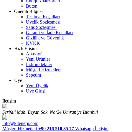
Enerji Analizörleri
Buton
Önemli Bilgiler
Teslimat Koşulları
Üyelik Sözleşmesi
Satış Sözleşmesi
Garanti ve İade Koşulları
Gizlilik ve Güvenlik
KVKK
Hızlı Erişim
Anasayfa
Yeni Ürünler
İndirimdekiler
Müşteri Hizmetleri
Sepetim
Üye
Yeni Üyelik
Üye Girişi
İletişim
Şerifali Mah. Beyan Sok. No:24 Ümraniye İstanbul
info@kltenerji.com
Müşteri Hizmetleri
+90 216 510 35 77
Whatsapp İletişim