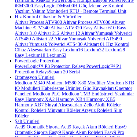
Harmonik Reaktör
PowerLogic Kompanzasyon Rölesi
Acti 9
iEM3000
EasyLogic DM6x00H
Güç İzleme ve Kontrol
Yazılımı
Yalıtım Monitörleri
RTU - Remote Terminal Unit
Hız Kontrol Cihazları & Sürücüler
Altivar Process ATV900
Altivar Process ATV600
Altivar
Machine ATV340
Altivar ATV320
Easy Altivar 610
Easy
Altivar 310
Altivar 212
Altivar 12
Altivar Yumuşak Yolverici
ATS480
Altistart 22
Altivar Yumuşak Yolverici ATS490
Altivar Yumuşak Yolverici ATS430
Altistart 01
Hız Kontrol
Cihaz Aksesuarları
Easy Lexium16
Lexium32
Lexium28
Easy Lexium18
Lexium62
PowerLogic Protection
PowerLogic™ P3 Protection Relays
PowerLogic™ P1
Protection Relays​
Sepam 20 Serisi
Otomasyon Ürünleri
Modicon M340
Modicon M580
X80 Modüller
Modicon STB
IO Modülleri
Haberleşme Ürünleri
Güç Kaynakları
Operatör
Panelleri
Modicon PLC
Modicon TM3
Endüstriyel Yazılımlar
Easy Harmony XA2
Harmony XB4
Harmony XB5
Harmony XB7
Sinyal Aksesuarları
Zelio Akıllı Röleler
Kontrol Röleleri
Minyatür Röleler
Arayüz Röleleri
Slim
Röleler
Şalt Ürünleri
Acti9 Otomatik Sigorta
Acti9 Kaçak Akım Röleleri
Easy9
Otomatik Sigorta
Easy9 Kaçak Akım Röleleri
Easy9 Pro