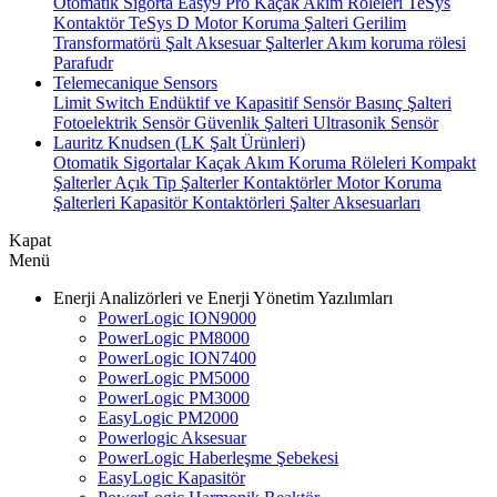
Otomatik Sigorta
Easy9 Pro Kaçak Akım Röleleri
TeSys
Kontaktör
TeSys D Motor Koruma Şalteri
Gerilim
Transformatörü
Şalt Aksesuar
Şalterler
Akım koruma rölesi
Parafudr
Telemecanique Sensors
Limit Switch
Endüktif ve Kapasitif Sensör
Basınç Şalteri
Fotoelektrik Sensör
Güvenlik Şalteri
Ultrasonik Sensör
Lauritz Knudsen (LK Şalt Ürünleri)
Otomatik Sigortalar
Kaçak Akım Koruma Röleleri
Kompakt
Şalterler
Açık Tip Şalterler
Kontaktörler
Motor Koruma
Şalterleri
Kapasitör Kontaktörleri
Şalter Aksesuarları
Kapat
Menü
Enerji Analizörleri ve Enerji Yönetim Yazılımları
PowerLogic ION9000
PowerLogic PM8000
PowerLogic ION7400
PowerLogic PM5000
PowerLogic PM3000
EasyLogic PM2000
Powerlogic Aksesuar
PowerLogic Haberleşme Şebekesi
EasyLogic Kapasitör