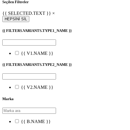
Seçilen Filtreler
{{ SELECTED.TEXT }} ×
HEPSİNİ SİL
{{ FILTERS.VARIANTS.TYPE1_NAME }}
{{ V1.NAME }}
{{ FILTERS.VARIANTS.TYPE2_NAME }}
{{ V2.NAME }}
Marka
{{ B.NAME }}