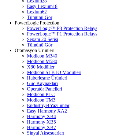
Lexium28
Easy Lexium18
Lexium62
Tümünü Gör
PowerLogic Protection
PowerLogic™ P3 Protection Relays
PowerLogic™ P1 Protection Relays​
Sepam 20 Serisi
Tümünü Gör
Otomasyon Ürünleri
Modicon M340
Modicon M580
X80 Modüller
Modicon STB IO Modülleri
Haberleşme Ürünleri
Güç Kaynakları
Operatör Panelleri
Modicon PLC
Modicon TM3
Endüstriyel Yazılımlar
Easy Harmony XA2
Harmony XB4
Harmony XB5
Harmony XB7
Sinyal Aksesuarları