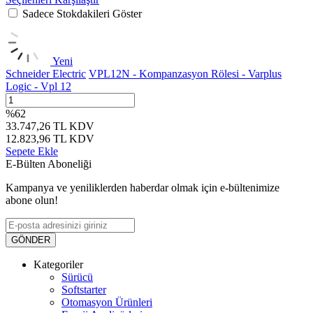
Sadece Stokdakileri Göster
Yeni
Schneider Electric
VPL12N - Kompanzasyon Rölesi - Varplus
Logic - Vpl 12
%
62
33.747,26
TL
KDV
12.823,96
TL
KDV
Sepete Ekle
E-Bülten Aboneliği
Kampanya ve yeniliklerden haberdar olmak için e-bültenimize
abone olun!
GÖNDER
Kategoriler
Sürücü
Softstarter
Otomasyon Ürünleri