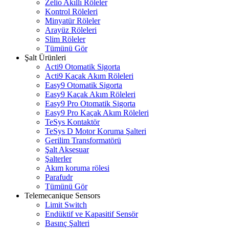
Zelio Akıllı Röleler
Kontrol Röleleri
Minyatür Röleler
Arayüz Röleleri
Slim Röleler
Tümünü Gör
Şalt Ürünleri
Acti9 Otomatik Sigorta
Acti9 Kaçak Akım Röleleri
Easy9 Otomatik Sigorta
Easy9 Kaçak Akım Röleleri
Easy9 Pro Otomatik Sigorta
Easy9 Pro Kaçak Akım Röleleri
TeSys Kontaktör
TeSys D Motor Koruma Şalteri
Gerilim Transformatörü
Şalt Aksesuar
Şalterler
Akım koruma rölesi
Parafudr
Tümünü Gör
Telemecanique Sensors
Limit Switch
Endüktif ve Kapasitif Sensör
Basınç Şalteri