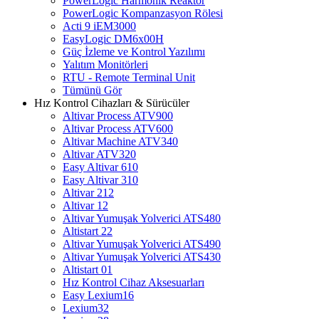
PowerLogic Harmonik Reaktör
PowerLogic Kompanzasyon Rölesi
Acti 9 iEM3000
EasyLogic DM6x00H
Güç İzleme ve Kontrol Yazılımı
Yalıtım Monitörleri
RTU - Remote Terminal Unit
Tümünü Gör
Hız Kontrol Cihazları & Sürücüler
Altivar Process ATV900
Altivar Process ATV600
Altivar Machine ATV340
Altivar ATV320
Easy Altivar 610
Easy Altivar 310
Altivar 212
Altivar 12
Altivar Yumuşak Yolverici ATS480
Altistart 22
Altivar Yumuşak Yolverici ATS490
Altivar Yumuşak Yolverici ATS430
Altistart 01
Hız Kontrol Cihaz Aksesuarları
Easy Lexium16
Lexium32