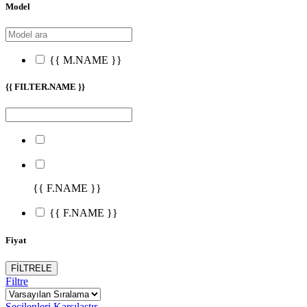
Model
{{ M.NAME }}
{{ FILTER.NAME }}
{{ F.NAME }}
{{ F.NAME }}
Fiyat
FİLTRELE
Filtre
Seçilenleri Karşılaştır