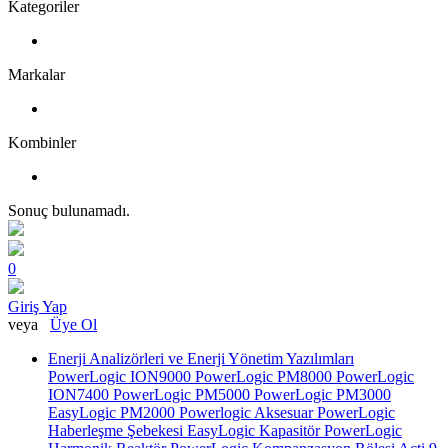
Kategoriler
Markalar
Kombinler
Sonuç bulunamadı.
0
Giriş Yap
veya
Üye Ol
Enerji Analizörleri ve Enerji Yönetim Yazılımları
PowerLogic ION9000
PowerLogic PM8000
PowerLogic
ION7400
PowerLogic PM5000
PowerLogic PM3000
EasyLogic PM2000
Powerlogic Aksesuar
PowerLogic
Haberleşme Şebekesi
EasyLogic Kapasitör
PowerLogic