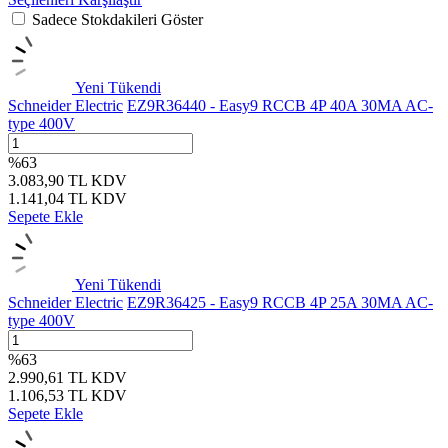
Sadece Stokdakileri Göster
Yeni
Tükendi
Schneider Electric
EZ9R36440 - Easy9 RCCB 4P 40A 30MA AC-
type 400V
%
63
3.083,90
TL
KDV
1.141,04
TL
KDV
Sepete Ekle
Yeni
Tükendi
Schneider Electric
EZ9R36425 - Easy9 RCCB 4P 25A 30MA AC-
type 400V
%
63
2.990,61
TL
KDV
1.106,53
TL
KDV
Sepete Ekle