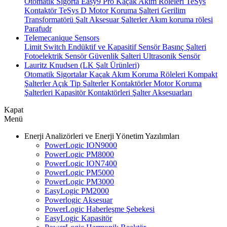
Otomatik Sigorta
Easy9 Pro Kaçak Akım Röleleri
TeSys
Kontaktör
TeSys D Motor Koruma Şalteri
Gerilim
Transformatörü
Şalt Aksesuar
Şalterler
Akım koruma rölesi
Parafudr
Telemecanique Sensors
Limit Switch
Endüktif ve Kapasitif Sensör
Basınç Şalteri
Fotoelektrik Sensör
Güvenlik Şalteri
Ultrasonik Sensör
Lauritz Knudsen (LK Şalt Ürünleri)
Otomatik Sigortalar
Kaçak Akım Koruma Röleleri
Kompakt
Şalterler
Açık Tip Şalterler
Kontaktörler
Motor Koruma
Şalterleri
Kapasitör Kontaktörleri
Şalter Aksesuarları
Kapat
Menü
Enerji Analizörleri ve Enerji Yönetim Yazılımları
PowerLogic ION9000
PowerLogic PM8000
PowerLogic ION7400
PowerLogic PM5000
PowerLogic PM3000
EasyLogic PM2000
Powerlogic Aksesuar
PowerLogic Haberleşme Şebekesi
EasyLogic Kapasitör