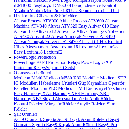
Harmonik Reaktör
PowerLogic Kompanzasyon Rölesi
Acti 9
iEM3000
EasyLogic DM6x00H
Güç İzleme ve Kontrol
Yazılımı
Yalıtım Monitörleri
RTU - Remote Terminal Unit
Hız Kontrol Cihazları & Sürücüler
Altivar Process ATV900
Altivar Process ATV600
Altivar
Machine ATV340
Altivar ATV320
Easy Altivar 610
Easy
Altivar 310
Altivar 212
Altivar 12
Altivar Yumuşak Yolverici
ATS480
Altistart 22
Altivar Yumuşak Yolverici ATS490
Altivar Yumuşak Yolverici ATS430
Altistart 01
Hız Kontrol
Cihaz Aksesuarları
Easy Lexium16
Lexium32
Lexium28
Easy Lexium18
Lexium62
PowerLogic Protection
PowerLogic™ P3 Protection Relays
PowerLogic™ P1
Protection Relays​
Sepam 20 Serisi
Otomasyon Ürünleri
Modicon M340
Modicon M580
X80 Modüller
Modicon STB
IO Modülleri
Haberleşme Ürünleri
Güç Kaynakları
Operatör
Panelleri
Modicon PLC
Modicon TM3
Endüstriyel Yazılımlar
Easy Harmony XA2
Harmony XB4
Harmony XB5
Harmony XB7
Sinyal Aksesuarları
Zelio Akıllı Röleler
Kontrol Röleleri
Minyatür Röleler
Arayüz Röleleri
Slim
Röleler
Şalt Ürünleri
Acti9 Otomatik Sigorta
Acti9 Kaçak Akım Röleleri
Easy9
Otomatik Sigorta
Easy9 Kaçak Akım Röleleri
Easy9 Pro