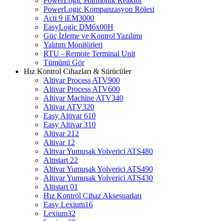
PowerLogic Harmonik Reaktör
PowerLogic Kompanzasyon Rölesi
Acti 9 iEM3000
EasyLogic DM6x00H
Güç İzleme ve Kontrol Yazılımı
Yalıtım Monitörleri
RTU - Remote Terminal Unit
Tümünü Gör
Hız Kontrol Cihazları & Sürücüler
Altivar Process ATV900
Altivar Process ATV600
Altivar Machine ATV340
Altivar ATV320
Easy Altivar 610
Easy Altivar 310
Altivar 212
Altivar 12
Altivar Yumuşak Yolverici ATS480
Altistart 22
Altivar Yumuşak Yolverici ATS490
Altivar Yumuşak Yolverici ATS430
Altistart 01
Hız Kontrol Cihaz Aksesuarları
Easy Lexium16
Lexium32