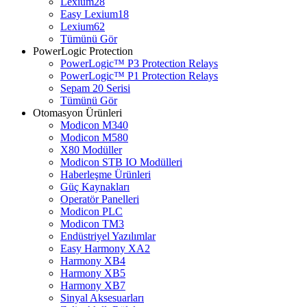
Lexium28
Easy Lexium18
Lexium62
Tümünü Gör
PowerLogic Protection
PowerLogic™ P3 Protection Relays
PowerLogic™ P1 Protection Relays​
Sepam 20 Serisi
Tümünü Gör
Otomasyon Ürünleri
Modicon M340
Modicon M580
X80 Modüller
Modicon STB IO Modülleri
Haberleşme Ürünleri
Güç Kaynakları
Operatör Panelleri
Modicon PLC
Modicon TM3
Endüstriyel Yazılımlar
Easy Harmony XA2
Harmony XB4
Harmony XB5
Harmony XB7
Sinyal Aksesuarları