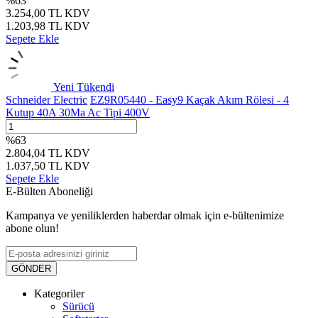
%
63
3.254,00
TL
KDV
1.203,98
TL
KDV
Sepete Ekle
Yeni
Tükendi
Schneider Electric
EZ9R05440 - Easy9 Kaçak Akım Rölesi - 4
Kutup 40A 30Ma Ac Tipi 400V
%
63
2.804,04
TL
KDV
1.037,50
TL
KDV
Sepete Ekle
E-Bülten Aboneliği
Kampanya ve yeniliklerden haberdar olmak için e-bültenimize
abone olun!
GÖNDER
Kategoriler
Sürücü