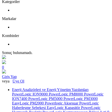
Kategoriler
Markalar
Kombinler
Sonuç bulunamadı.
0
Giriş Yap
veya
Üye Ol
Enerji Analizörleri ve Enerji Yönetim Yazılımları
PowerLogic ION9000
PowerLogic PM8000
PowerLogic
ION7400
PowerLogic PM5000
PowerLogic PM3000
EasyLogic PM2000
Powerlogic Aksesuar
PowerLogic
Haberleşme Şebekesi
EasyLogic Kapasitör
PowerLogic