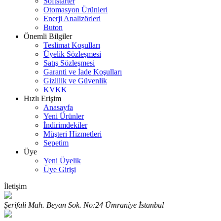
Softstarter
Otomasyon Ürünleri
Enerji Analizörleri
Buton
Önemli Bilgiler
Teslimat Koşulları
Üyelik Sözleşmesi
Satış Sözleşmesi
Garanti ve İade Koşulları
Gizlilik ve Güvenlik
KVKK
Hızlı Erişim
Anasayfa
Yeni Ürünler
İndirimdekiler
Müşteri Hizmetleri
Sepetim
Üye
Yeni Üyelik
Üye Girişi
İletişim
Şerifali Mah. Beyan Sok. No:24 Ümraniye İstanbul