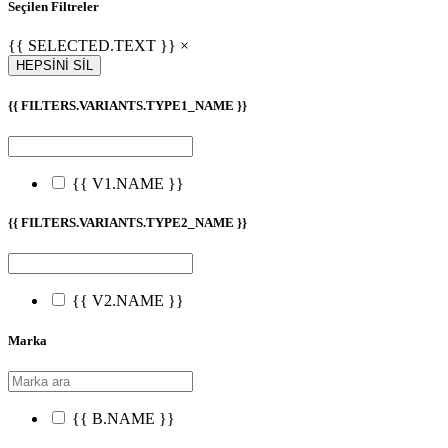
Seçilen Filtreler
{{ SELECTED.TEXT }} ×
HEPSİNİ SİL
{{ FILTERS.VARIANTS.TYPE1_NAME }}
{{ V1.NAME }}
{{ FILTERS.VARIANTS.TYPE2_NAME }}
{{ V2.NAME }}
Marka
{{ B.NAME }}