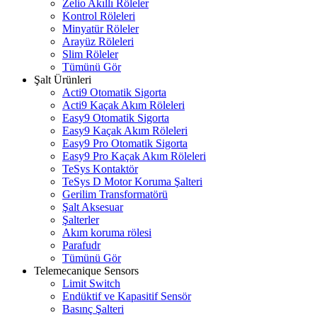
Zelio Akıllı Röleler
Kontrol Röleleri
Minyatür Röleler
Arayüz Röleleri
Slim Röleler
Tümünü Gör
Şalt Ürünleri
Acti9 Otomatik Sigorta
Acti9 Kaçak Akım Röleleri
Easy9 Otomatik Sigorta
Easy9 Kaçak Akım Röleleri
Easy9 Pro Otomatik Sigorta
Easy9 Pro Kaçak Akım Röleleri
TeSys Kontaktör
TeSys D Motor Koruma Şalteri
Gerilim Transformatörü
Şalt Aksesuar
Şalterler
Akım koruma rölesi
Parafudr
Tümünü Gör
Telemecanique Sensors
Limit Switch
Endüktif ve Kapasitif Sensör
Basınç Şalteri