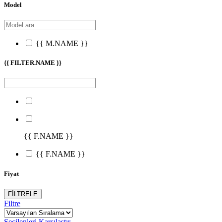
Model
{{ M.NAME }}
{{ FILTER.NAME }}
{{ F.NAME }}
{{ F.NAME }}
Fiyat
FİLTRELE
Filtre
Seçilenleri Karşılaştır