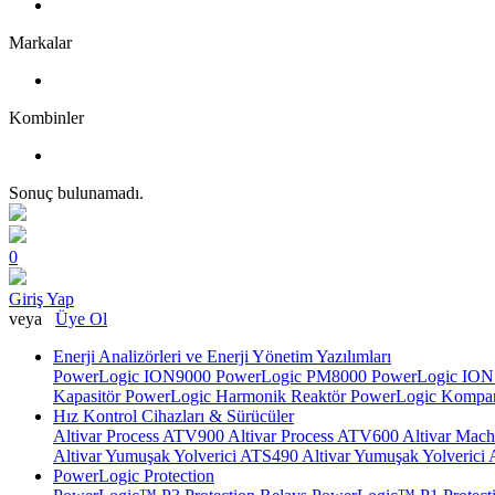
Markalar
Kombinler
Sonuç bulunamadı.
0
Giriş Yap
veya
Üye Ol
Enerji Analizörleri ve Enerji Yönetim Yazılımları
PowerLogic ION9000
PowerLogic PM8000
PowerLogic IO
Kapasitör
PowerLogic Harmonik Reaktör
PowerLogic Kompan
Hız Kontrol Cihazları & Sürücüler
Altivar Process ATV900
Altivar Process ATV600
Altivar Mac
Altivar Yumuşak Yolverici ATS490
Altivar Yumuşak Yolveric
PowerLogic Protection