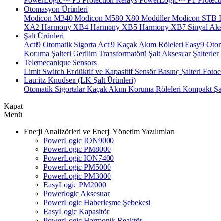
PowerLogic™ P3 Protection Relays
PowerLogic™ P1 Protecti
Otomasyon Ürünleri
Modicon M340
Modicon M580
X80 Modüller
Modicon STB I
XA2
Harmony XB4
Harmony XB5
Harmony XB7
Sinyal Aks
Şalt Ürünleri
Acti9 Otomatik Sigorta
Acti9 Kaçak Akım Röleleri
Easy9 Otom
Koruma Şalteri
Gerilim Transformatörü
Şalt Aksesuar
Şalterler
Telemecanique Sensors
Limit Switch
Endüktif ve Kapasitif Sensör
Basınç Şalteri
Fotoe
Lauritz Knudsen (LK Şalt Ürünleri)
Otomatik Sigortalar
Kaçak Akım Koruma Röleleri
Kompakt Şal
Kapat
Menü
Enerji Analizörleri ve Enerji Yönetim Yazılımları
PowerLogic ION9000
PowerLogic PM8000
PowerLogic ION7400
PowerLogic PM5000
PowerLogic PM3000
EasyLogic PM2000
Powerlogic Aksesuar
PowerLogic Haberleşme Şebekesi
EasyLogic Kapasitör
PowerLogic Harmonik Reaktör