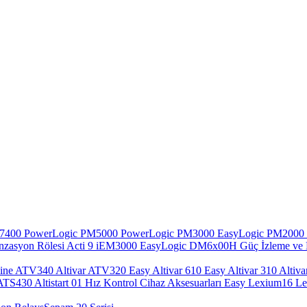
N7400
PowerLogic PM5000
PowerLogic PM3000
EasyLogic PM2000
zasyon Rölesi
Acti 9 iEM3000
EasyLogic DM6x00H
Güç İzleme ve 
hine ATV340
Altivar ATV320
Easy Altivar 610
Easy Altivar 310
Altiva
i ATS430
Altistart 01
Hız Kontrol Cihaz Aksesuarları
Easy Lexium16
L