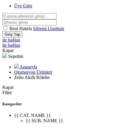
Üye Giriş
Beni Hatırla
Şifremi Unuttum
Giriş Yap
ile bağlan
ile bağlan
Kapat
Sepetim
Anasayfa
Otomasyon Ürünleri
Zelio Akıllı Röleler
Kapat
Filtre
Kategoriler
{{ CAT. NAME }}
{{ SUB. NAME }}