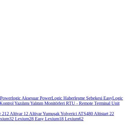
Powerlogic Aksesuar
PowerLogic Haberleşme Şebekesi
EasyLogic
Kontrol Yazılımı
Yalıtım Monitörleri
RTU - Remote Terminal Unit
r 212
Altivar 12
Altivar Yumuşak Yolverici ATS480
Altistart 22
exium32
Lexium28
Easy Lexium18
Lexium62