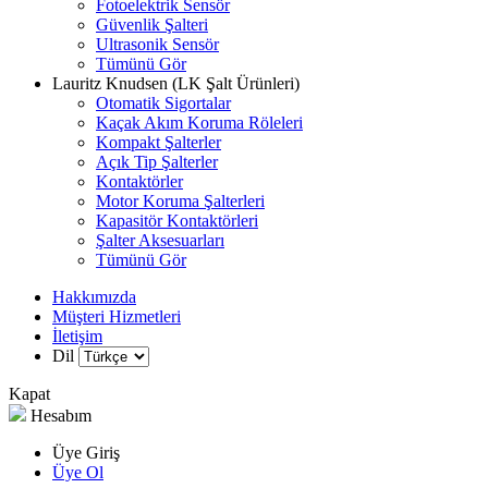
Fotoelektrik Sensör
Güvenlik Şalteri
Ultrasonik Sensör
Tümünü Gör
Lauritz Knudsen (LK Şalt Ürünleri)
Otomatik Sigortalar
Kaçak Akım Koruma Röleleri
Kompakt Şalterler
Açık Tip Şalterler
Kontaktörler
Motor Koruma Şalterleri
Kapasitör Kontaktörleri
Şalter Aksesuarları
Tümünü Gör
Hakkımızda
Müşteri Hizmetleri
İletişim
Dil
Kapat
Hesabım
Üye Giriş
Üye Ol