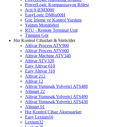
PowerLogic Kompanzasyon Rölesi
Acti 9 iEM3000
EasyLogic DM6x00H
Güç İzleme ve Kontrol Yazılımı
Yalıtım Monitörleri
RTU - Remote Terminal Unit
Tümünü Gör
Hız Kontrol Cihazları & Sürücüler
Altivar Process ATV900
Altivar Process ATV600
Altivar Machine ATV340
Altivar ATV320
Easy Altivar 610
Easy Altivar 310
Altivar 212
Altivar 12
Altivar Yumuşak Yolverici ATS480
Altistart 22
Altivar Yumuşak Yolverici ATS490
Altivar Yumuşak Yolverici ATS430
Altistart 01
Hız Kontrol Cihaz Aksesuarları
Easy Lexium16
Lexium32