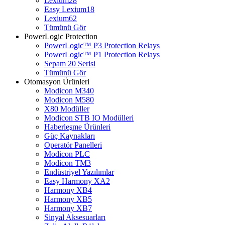
Lexium28
Easy Lexium18
Lexium62
Tümünü Gör
PowerLogic Protection
PowerLogic™ P3 Protection Relays
PowerLogic™ P1 Protection Relays​
Sepam 20 Serisi
Tümünü Gör
Otomasyon Ürünleri
Modicon M340
Modicon M580
X80 Modüller
Modicon STB IO Modülleri
Haberleşme Ürünleri
Güç Kaynakları
Operatör Panelleri
Modicon PLC
Modicon TM3
Endüstriyel Yazılımlar
Easy Harmony XA2
Harmony XB4
Harmony XB5
Harmony XB7
Sinyal Aksesuarları