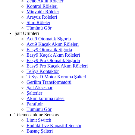
Zelio Akıllı Röleler
Kontrol Röleleri
Minyatür Röleler
Arayüz Röleleri
Slim Röleler
Tümünü Gör
Şalt Ürünleri
Acti9 Otomatik Sigorta
Acti9 Kaçak Akım Röleleri
Easy9 Otomatik Sigorta
Easy9 Kaçak Akım Röleleri
Easy9 Pro Otomatik Sigorta
Easy9 Pro Kaçak Akım Röleleri
TeSys Kontaktör
TeSys D Motor Koruma Şalteri
Gerilim Transformatörü
Şalt Aksesuar
Şalterler
Akım koruma rölesi
Parafudr
Tümünü Gör
Telemecanique Sensors
Limit Switch
Endüktif ve Kapasitif Sensör
Basınç Şalteri