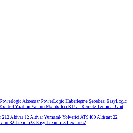
Powerlogic Aksesuar
PowerLogic Haberleşme Şebekesi
EasyLogic
Kontrol Yazılımı
Yalıtım Monitörleri
RTU - Remote Terminal Unit
r 212
Altivar 12
Altivar Yumuşak Yolverici ATS480
Altistart 22
exium32
Lexium28
Easy Lexium18
Lexium62