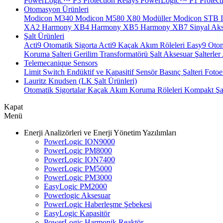
PowerLogic™ P3 Protection Relays
PowerLogic™ P1 Protecti
Otomasyon Ürünleri
Modicon M340
Modicon M580
X80 Modüller
Modicon STB I
XA2
Harmony XB4
Harmony XB5
Harmony XB7
Sinyal Aks
Şalt Ürünleri
Acti9 Otomatik Sigorta
Acti9 Kaçak Akım Röleleri
Easy9 Otom
Koruma Şalteri
Gerilim Transformatörü
Şalt Aksesuar
Şalterler
Telemecanique Sensors
Limit Switch
Endüktif ve Kapasitif Sensör
Basınç Şalteri
Fotoe
Lauritz Knudsen (LK Şalt Ürünleri)
Otomatik Sigortalar
Kaçak Akım Koruma Röleleri
Kompakt Şal
Kapat
Menü
Enerji Analizörleri ve Enerji Yönetim Yazılımları
PowerLogic ION9000
PowerLogic PM8000
PowerLogic ION7400
PowerLogic PM5000
PowerLogic PM3000
EasyLogic PM2000
Powerlogic Aksesuar
PowerLogic Haberleşme Şebekesi
EasyLogic Kapasitör
PowerLogic Harmonik Reaktör