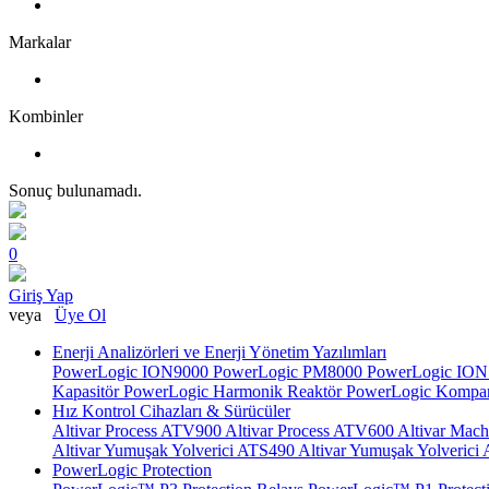
Markalar
Kombinler
Sonuç bulunamadı.
0
Giriş Yap
veya
Üye Ol
Enerji Analizörleri ve Enerji Yönetim Yazılımları
PowerLogic ION9000
PowerLogic PM8000
PowerLogic IO
Kapasitör
PowerLogic Harmonik Reaktör
PowerLogic Kompan
Hız Kontrol Cihazları & Sürücüler
Altivar Process ATV900
Altivar Process ATV600
Altivar Mac
Altivar Yumuşak Yolverici ATS490
Altivar Yumuşak Yolveric
PowerLogic Protection