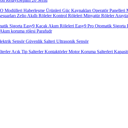
on Relays​
Sepam 20 Serisi
O Modülleri
Haberleşme Ürünleri
Güç Kaynakları
Operatör Panelleri
esuarları
Zelio Akıllı Röleler
Kontrol Röleleri
Minyatür Röleler
Arayüz
atik Sigorta
Easy9 Kaçak Akım Röleleri
Easy9 Pro Otomatik Sigorta
Akım koruma rölesi
Parafudr
lektrik Sensör
Güvenlik Şalteri
Ultrasonik Sensör
terler
Açık Tip Şalterler
Kontaktörler
Motor Koruma Şalterleri
Kapasit