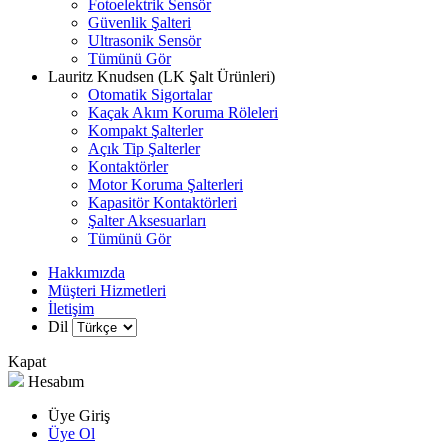
Fotoelektrik Sensör
Güvenlik Şalteri
Ultrasonik Sensör
Tümünü Gör
Lauritz Knudsen (LK Şalt Ürünleri)
Otomatik Sigortalar
Kaçak Akım Koruma Röleleri
Kompakt Şalterler
Açık Tip Şalterler
Kontaktörler
Motor Koruma Şalterleri
Kapasitör Kontaktörleri
Şalter Aksesuarları
Tümünü Gör
Hakkımızda
Müşteri Hizmetleri
İletişim
Dil
Kapat
Hesabım
Üye Giriş
Üye Ol