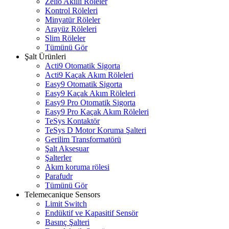
Zelio Akıllı Röleler
Kontrol Röleleri
Minyatür Röleler
Arayüz Röleleri
Slim Röleler
Tümünü Gör
Şalt Ürünleri
Acti9 Otomatik Sigorta
Acti9 Kaçak Akım Röleleri
Easy9 Otomatik Sigorta
Easy9 Kaçak Akım Röleleri
Easy9 Pro Otomatik Sigorta
Easy9 Pro Kaçak Akım Röleleri
TeSys Kontaktör
TeSys D Motor Koruma Şalteri
Gerilim Transformatörü
Şalt Aksesuar
Şalterler
Akım koruma rölesi
Parafudr
Tümünü Gör
Telemecanique Sensors
Limit Switch
Endüktif ve Kapasitif Sensör
Basınç Şalteri