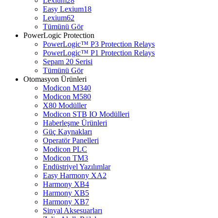
Lexium28
Easy Lexium18
Lexium62
Tümünü Gör
PowerLogic Protection
PowerLogic™ P3 Protection Relays
PowerLogic™ P1 Protection Relays​
Sepam 20 Serisi
Tümünü Gör
Otomasyon Ürünleri
Modicon M340
Modicon M580
X80 Modüller
Modicon STB IO Modülleri
Haberleşme Ürünleri
Güç Kaynakları
Operatör Panelleri
Modicon PLC
Modicon TM3
Endüstriyel Yazılımlar
Easy Harmony XA2
Harmony XB4
Harmony XB5
Harmony XB7
Sinyal Aksesuarları