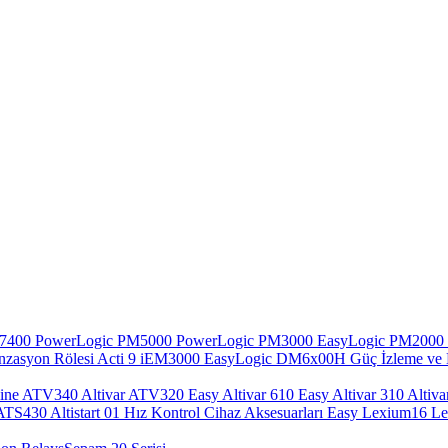
N7400
PowerLogic PM5000
PowerLogic PM3000
EasyLogic PM2000
zasyon Rölesi
Acti 9 iEM3000
EasyLogic DM6x00H
Güç İzleme ve 
hine ATV340
Altivar ATV320
Easy Altivar 610
Easy Altivar 310
Altiva
i ATS430
Altistart 01
Hız Kontrol Cihaz Aksesuarları
Easy Lexium16
L