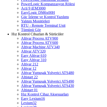
PowerLogic Kompanzasyon Rölesi
Acti 9 iEM3000
EasyLogic DM6x00H
Güç İzleme ve Kontrol Yazılımı
Yalıtım Monitörleri
RTU - Remote Terminal Unit
Tümünü Gör
Hız Kontrol Cihazları & Sürücüler
Altivar Process ATV900
Altivar Process ATV600
Altivar Machine ATV340
Altivar ATV320
Easy Altivar 610
Easy Altivar 310
Altivar 212
Altivar 12
Altivar Yumuşak Yolverici ATS480
Altistart 22
Altivar Yumuşak Yolverici ATS490
Altivar Yumuşak Yolverici ATS430
Altistart 01
Hız Kontrol Cihaz Aksesuarları
Easy Lexium16
Lexium32