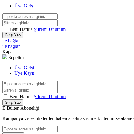
Üye Giriş
Beni Hatırla
Şifremi Unuttum
Giriş Yap
ile bağlan
ile bağlan
Kapat
Sepetim
Üye Girişi
Üye Kayıt
Beni Hatırla
Şifremi Unuttum
Giriş Yap
E-Bülten Aboneliği
Kampanya ve yeniliklerden haberdar olmak için e-bültenimize abone 