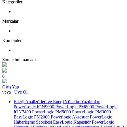
Kategoriler
Markalar
Kombinler
Sonuç bulunamadı.
0
Giriş Yap
veya
Üye Ol
Enerji Analizörleri ve Enerji Yönetim Yazılımları
PowerLogic ION9000
PowerLogic PM8000
PowerLogic
ION7400
PowerLogic PM5000
PowerLogic PM3000
EasyLogic PM2000
Powerlogic Aksesuar
PowerLogic
Haberleşme Şebekesi
EasyLogic Kapasitör
PowerLogic