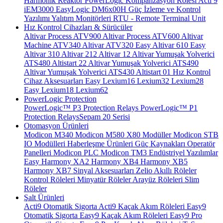
Harmonik Reaktör
PowerLogic Kompanzasyon Rölesi
Acti 9
iEM3000
EasyLogic DM6x00H
Güç İzleme ve Kontrol
Yazılımı
Yalıtım Monitörleri
RTU - Remote Terminal Unit
Hız Kontrol Cihazları & Sürücüler
Altivar Process ATV900
Altivar Process ATV600
Altivar
Machine ATV340
Altivar ATV320
Easy Altivar 610
Easy
Altivar 310
Altivar 212
Altivar 12
Altivar Yumuşak Yolverici
ATS480
Altistart 22
Altivar Yumuşak Yolverici ATS490
Altivar Yumuşak Yolverici ATS430
Altistart 01
Hız Kontrol
Cihaz Aksesuarları
Easy Lexium16
Lexium32
Lexium28
Easy Lexium18
Lexium62
PowerLogic Protection
PowerLogic™ P3 Protection Relays
PowerLogic™ P1
Protection Relays​
Sepam 20 Serisi
Otomasyon Ürünleri
Modicon M340
Modicon M580
X80 Modüller
Modicon STB
IO Modülleri
Haberleşme Ürünleri
Güç Kaynakları
Operatör
Panelleri
Modicon PLC
Modicon TM3
Endüstriyel Yazılımlar
Easy Harmony XA2
Harmony XB4
Harmony XB5
Harmony XB7
Sinyal Aksesuarları
Zelio Akıllı Röleler
Kontrol Röleleri
Minyatür Röleler
Arayüz Röleleri
Slim
Röleler
Şalt Ürünleri
Acti9 Otomatik Sigorta
Acti9 Kaçak Akım Röleleri
Easy9
Otomatik Sigorta
Easy9 Kaçak Akım Röleleri
Easy9 Pro