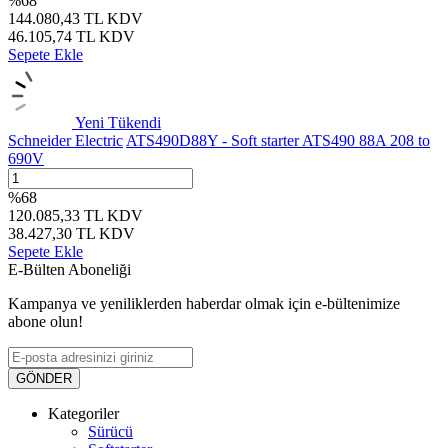
%
68
144.080,43
TL
KDV
46.105,74
TL
KDV
Sepete Ekle
Yeni
Tükendi
Schneider Electric
ATS490D88Y - Soft starter ATS490 88A 208 to
690V
%
68
120.085,33
TL
KDV
38.427,30
TL
KDV
Sepete Ekle
E-Bülten Aboneliği
Kampanya ve yeniliklerden haberdar olmak için e-bültenimize
abone olun!
GÖNDER
Kategoriler
Sürücü