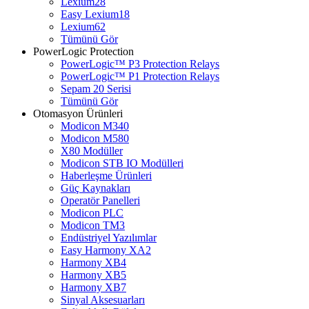
Lexium28
Easy Lexium18
Lexium62
Tümünü Gör
PowerLogic Protection
PowerLogic™ P3 Protection Relays
PowerLogic™ P1 Protection Relays​
Sepam 20 Serisi
Tümünü Gör
Otomasyon Ürünleri
Modicon M340
Modicon M580
X80 Modüller
Modicon STB IO Modülleri
Haberleşme Ürünleri
Güç Kaynakları
Operatör Panelleri
Modicon PLC
Modicon TM3
Endüstriyel Yazılımlar
Easy Harmony XA2
Harmony XB4
Harmony XB5
Harmony XB7
Sinyal Aksesuarları