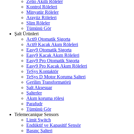
Zelio Akıllı Röleler
Kontrol Röleleri
Minyatür Röleler
Arayüz Röleleri
Slim Röleler
Tümünü Gör
Şalt Ürünleri
Acti9 Otomatik Sigorta
Acti9 Kaçak Akım Röleleri
Easy9 Otomatik Sigorta
Easy9 Kaçak Akım Röleleri
Easy9 Pro Otomatik Sigorta
Easy9 Pro Kaçak Akım Röleleri
TeSys Kontaktör
TeSys D Motor Koruma Şalteri
Gerilim Transformatörü
Şalt Aksesuar
Şalterler
Akım koruma rölesi
Parafudr
Tümünü Gör
Telemecanique Sensors
Limit Switch
Endüktif ve Kapasitif Sensör
Basınç Şalteri