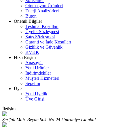
Softstarter
Otomasyon Ürünleri
Enerji Analizörleri
Buton
Önemli Bilgiler
Teslimat Koşulları
Üyelik Sözleşmesi
Satış Sözleşmesi
Garanti ve İade Koşulları
Gizlilik ve Güvenlik
KVKK
Hızlı Erişim
Anasayfa
Yeni Ürünler
İndirimdekiler
Müşteri Hizmetleri
Sepetim
Üye
Yeni Üyelik
Üye Girişi
İletişim
Şerifali Mah. Beyan Sok. No:24 Ümraniye İstanbul