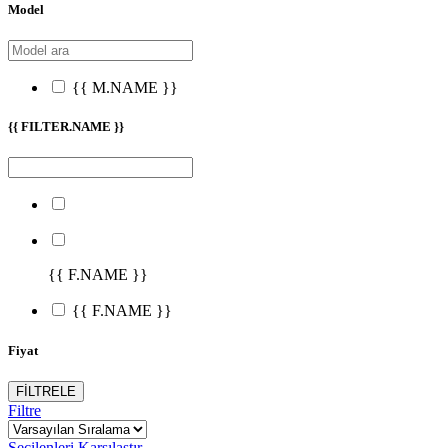
Model
{{ M.NAME }}
{{ FILTER.NAME }}
{{ F.NAME }}
{{ F.NAME }}
Fiyat
FİLTRELE
Filtre
Seçilenleri Karşılaştır