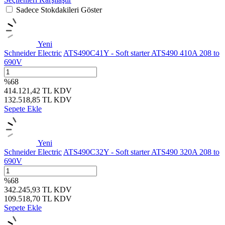
Sadece Stokdakileri Göster
Yeni
Schneider Electric
ATS490C41Y - Soft starter ATS490 410A 208 to
690V
%
68
414.121,42
TL
KDV
132.518,85
TL
KDV
Sepete Ekle
Yeni
Schneider Electric
ATS490C32Y - Soft starter ATS490 320A 208 to
690V
%
68
342.245,93
TL
KDV
109.518,70
TL
KDV
Sepete Ekle