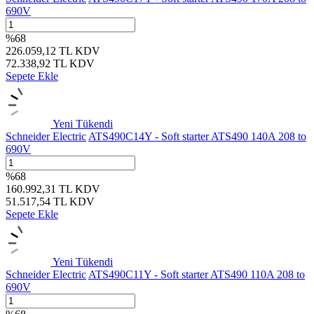
690V
%
68
226.059,12
TL
KDV
72.338,92
TL
KDV
Sepete Ekle
Yeni
Tükendi
Schneider Electric
ATS490C14Y - Soft starter ATS490 140A 208 to
690V
%
68
160.992,31
TL
KDV
51.517,54
TL
KDV
Sepete Ekle
Yeni
Tükendi
Schneider Electric
ATS490C11Y - Soft starter ATS490 110A 208 to
690V