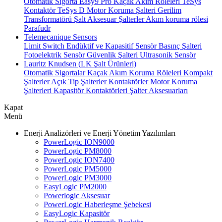
Otomatik Sigorta
Easy9 Pro Kaçak Akım Röleleri
TeSys
Kontaktör
TeSys D Motor Koruma Şalteri
Gerilim
Transformatörü
Şalt Aksesuar
Şalterler
Akım koruma rölesi
Parafudr
Telemecanique Sensors
Limit Switch
Endüktif ve Kapasitif Sensör
Basınç Şalteri
Fotoelektrik Sensör
Güvenlik Şalteri
Ultrasonik Sensör
Lauritz Knudsen (LK Şalt Ürünleri)
Otomatik Sigortalar
Kaçak Akım Koruma Röleleri
Kompakt
Şalterler
Açık Tip Şalterler
Kontaktörler
Motor Koruma
Şalterleri
Kapasitör Kontaktörleri
Şalter Aksesuarları
Kapat
Menü
Enerji Analizörleri ve Enerji Yönetim Yazılımları
PowerLogic ION9000
PowerLogic PM8000
PowerLogic ION7400
PowerLogic PM5000
PowerLogic PM3000
EasyLogic PM2000
Powerlogic Aksesuar
PowerLogic Haberleşme Şebekesi
EasyLogic Kapasitör