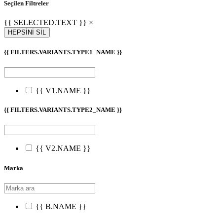
Seçilen Filtreler
{{ SELECTED.TEXT }} ×
HEPSİNİ SİL
{{ FILTERS.VARIANTS.TYPE1_NAME }}
{{ V1.NAME }}
{{ FILTERS.VARIANTS.TYPE2_NAME }}
{{ V2.NAME }}
Marka
{{ B.NAME }}