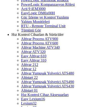
PowerLogic Harmonik Reaktör
PowerLogic Kompanzasyon Rölesi
Acti 9 iEM3000
EasyLogic DM6x00H
Güç İzleme ve Kontrol Yazılımı
Yalıtım Monitörleri
RTU - Remote Terminal Unit
Tümünü Gör
Hız Kontrol Cihazları & Sürücüler
Altivar Process ATV900
Altivar Process ATV600
Altivar Machine ATV340
Altivar ATV320
Easy Altivar 610
Easy Altivar 310
Altivar 212
Altivar 12
Altivar Yumuşak Yolverici ATS480
Altistart 22
Altivar Yumuşak Yolverici ATS490
Altivar Yumuşak Yolverici ATS430
Altistart 01
Hız Kontrol Cihaz Aksesuarları
Easy Lexium16
Lexium32