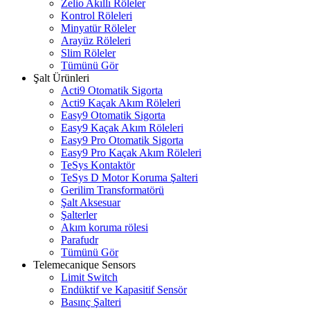
Zelio Akıllı Röleler
Kontrol Röleleri
Minyatür Röleler
Arayüz Röleleri
Slim Röleler
Tümünü Gör
Şalt Ürünleri
Acti9 Otomatik Sigorta
Acti9 Kaçak Akım Röleleri
Easy9 Otomatik Sigorta
Easy9 Kaçak Akım Röleleri
Easy9 Pro Otomatik Sigorta
Easy9 Pro Kaçak Akım Röleleri
TeSys Kontaktör
TeSys D Motor Koruma Şalteri
Gerilim Transformatörü
Şalt Aksesuar
Şalterler
Akım koruma rölesi
Parafudr
Tümünü Gör
Telemecanique Sensors
Limit Switch
Endüktif ve Kapasitif Sensör
Basınç Şalteri