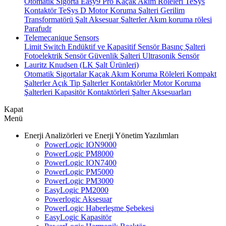
Otomatik Sigorta
Easy9 Pro Kaçak Akım Röleleri
TeSys
Kontaktör
TeSys D Motor Koruma Şalteri
Gerilim
Transformatörü
Şalt Aksesuar
Şalterler
Akım koruma rölesi
Parafudr
Telemecanique Sensors
Limit Switch
Endüktif ve Kapasitif Sensör
Basınç Şalteri
Fotoelektrik Sensör
Güvenlik Şalteri
Ultrasonik Sensör
Lauritz Knudsen (LK Şalt Ürünleri)
Otomatik Sigortalar
Kaçak Akım Koruma Röleleri
Kompakt
Şalterler
Açık Tip Şalterler
Kontaktörler
Motor Koruma
Şalterleri
Kapasitör Kontaktörleri
Şalter Aksesuarları
Kapat
Menü
Enerji Analizörleri ve Enerji Yönetim Yazılımları
PowerLogic ION9000
PowerLogic PM8000
PowerLogic ION7400
PowerLogic PM5000
PowerLogic PM3000
EasyLogic PM2000
Powerlogic Aksesuar
PowerLogic Haberleşme Şebekesi
EasyLogic Kapasitör