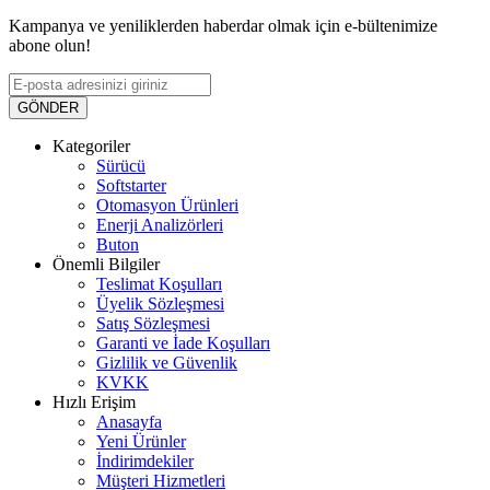
Kampanya ve yeniliklerden haberdar olmak için e-bültenimize
abone olun!
GÖNDER
Kategoriler
Sürücü
Softstarter
Otomasyon Ürünleri
Enerji Analizörleri
Buton
Önemli Bilgiler
Teslimat Koşulları
Üyelik Sözleşmesi
Satış Sözleşmesi
Garanti ve İade Koşulları
Gizlilik ve Güvenlik
KVKK
Hızlı Erişim
Anasayfa
Yeni Ürünler
İndirimdekiler
Müşteri Hizmetleri