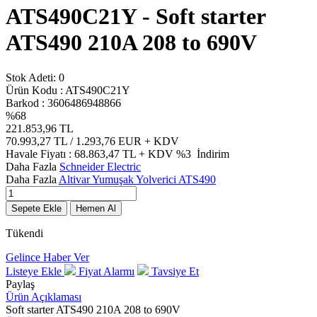
ATS490C21Y - Soft starter
ATS490 210A 208 to 690V
Stok Adeti:
0
Ürün Kodu :
ATS490C21Y
Barkod :
3606486948866
%
68
221.853,96
TL
70.993,27
TL / 1.293,76 EUR
+ KDV
Havale Fiyatı :
68.863,47
TL + KDV
%3
İndirim
Daha Fazla
Schneider Electric
Daha Fazla
Altivar Yumuşak Yolverici ATS490
Sepete Ekle
Hemen Al
Tükendi
Gelince Haber Ver
Listeye Ekle
Fiyat Alarmı
Tavsiye Et
Paylaş
Ürün Açıklaması
Soft starter ATS490 210A 208 to 690V