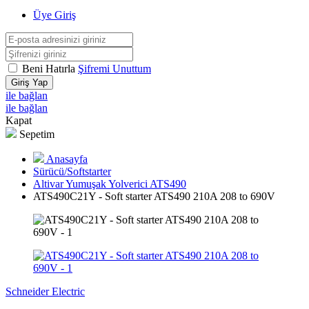
Üye Giriş
Beni Hatırla
Şifremi Unuttum
Giriş Yap
ile bağlan
ile bağlan
Kapat
Sepetim
Anasayfa
Sürücü/Softstarter
Altivar Yumuşak Yolverici ATS490
ATS490C21Y - Soft starter ATS490 210A 208 to 690V
Schneider Electric