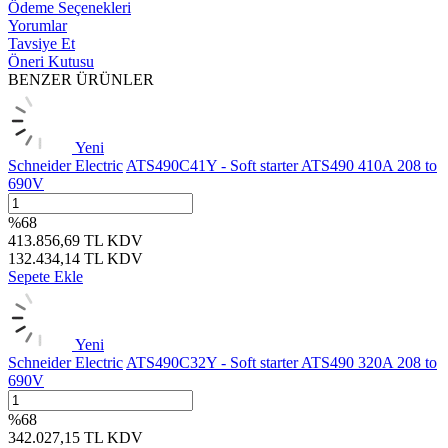
Ödeme Seçenekleri
Yorumlar
Tavsiye Et
Öneri Kutusu
BENZER ÜRÜNLER
Yeni
Schneider Electric
ATS490C41Y - Soft starter ATS490 410A 208 to
690V
%
68
413.856,69
TL
KDV
132.434,14
TL
KDV
Sepete Ekle
Yeni
Schneider Electric
ATS490C32Y - Soft starter ATS490 320A 208 to
690V
%
68
342.027,15
TL
KDV