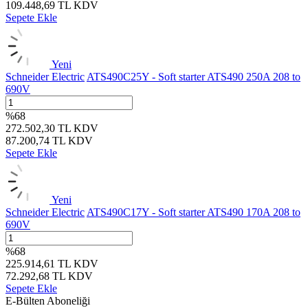
109.448,69
TL
KDV
Sepete Ekle
Yeni
Schneider Electric
ATS490C25Y - Soft starter ATS490 250A 208 to
690V
%
68
272.502,30
TL
KDV
87.200,74
TL
KDV
Sepete Ekle
Yeni
Schneider Electric
ATS490C17Y - Soft starter ATS490 170A 208 to
690V
%
68
225.914,61
TL
KDV
72.292,68
TL
KDV
Sepete Ekle
E-Bülten Aboneliği