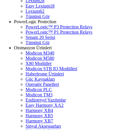
Lexium28
Easy Lexium18
Lexium62
Tümünü Gör
PowerLogic Protection
PowerLogic™ P3 Protection Relays
PowerLogic™ P1 Protection Relays​
Sepam 20 Serisi
Tümünü Gör
Otomasyon Ürünleri
Modicon M340
Modicon M580
X80 Modüller
Modicon STB IO Modülleri
Haberleşme Ürünleri
Güç Kaynakları
Operatör Panelleri
Modicon PLC
Modicon TM3
Endüstriyel Yazılımlar
Easy Harmony XA2
Harmony XB4
Harmony XB5
Harmony XB7
Sinyal Aksesuarları