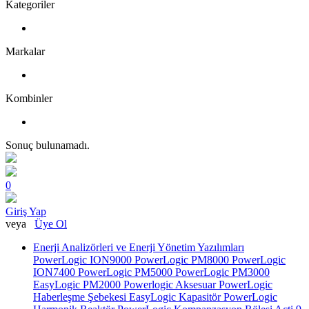
Kategoriler
Markalar
Kombinler
Sonuç bulunamadı.
0
Giriş Yap
veya
Üye Ol
Enerji Analizörleri ve Enerji Yönetim Yazılımları
PowerLogic ION9000
PowerLogic PM8000
PowerLogic
ION7400
PowerLogic PM5000
PowerLogic PM3000
EasyLogic PM2000
Powerlogic Aksesuar
PowerLogic
Haberleşme Şebekesi
EasyLogic Kapasitör
PowerLogic