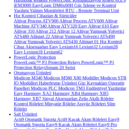
Harmonik Reaktör
PowerLogic Kompanzasyon Rölesi
Acti 9
iEM3000
EasyLogic DM6x00H
Güç İzleme ve Kontrol
Yazılımı
Yalıtım Monitörleri
RTU - Remote Terminal Unit
Hız Kontrol Cihazları & Sürücüler
Altivar Process ATV900
Altivar Process ATV600
Altivar
Machine ATV340
Altivar ATV320
Easy Altivar 610
Easy
Altivar 310
Altivar 212
Altivar 12
Altivar Yumuşak Yolverici
ATS480
Altistart 22
Altivar Yumuşak Yolverici ATS490
Altivar Yumuşak Yolverici ATS430
Altistart 01
Hız Kontrol
Cihaz Aksesuarları
Easy Lexium16
Lexium32
Lexium28
Easy Lexium18
Lexium62
PowerLogic Protection
PowerLogic™ P3 Protection Relays
PowerLogic™ P1
Protection Relays​
Sepam 20 Serisi
Otomasyon Ürünleri
Modicon M340
Modicon M580
X80 Modüller
Modicon STB
IO Modülleri
Haberleşme Ürünleri
Güç Kaynakları
Operatör
Panelleri
Modicon PLC
Modicon TM3
Endüstriyel Yazılımlar
Easy Harmony XA2
Harmony XB4
Harmony XB5
Harmony XB7
Sinyal Aksesuarları
Zelio Akıllı Röleler
Kontrol Röleleri
Minyatür Röleler
Arayüz Röleleri
Slim
Röleler
Şalt Ürünleri
Acti9 Otomatik Sigorta
Acti9 Kaçak Akım Röleleri
Easy9
Otomatik Sigorta
Easy9 Kaçak Akım Röleleri
Easy9 Pro