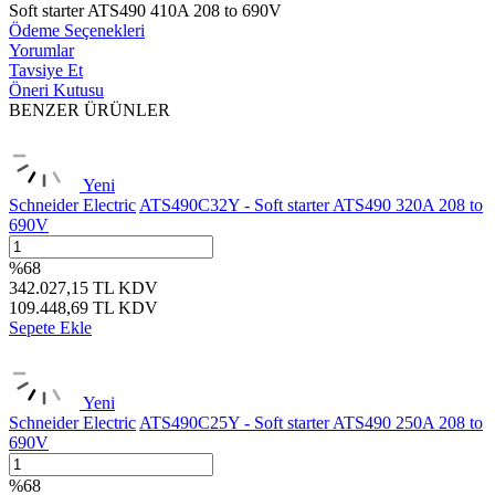
Soft starter ATS490 410A 208 to 690V
Ödeme Seçenekleri
Yorumlar
Tavsiye Et
Öneri Kutusu
BENZER ÜRÜNLER
Yeni
Schneider Electric
ATS490C32Y - Soft starter ATS490 320A 208 to
690V
%
68
342.027,15
TL
KDV
109.448,69
TL
KDV
Sepete Ekle
Yeni
Schneider Electric
ATS490C25Y - Soft starter ATS490 250A 208 to
690V
%
68