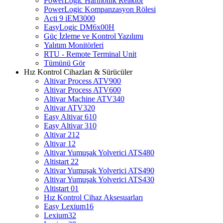
PowerLogic Harmonik Reaktör
PowerLogic Kompanzasyon Rölesi
Acti 9 iEM3000
EasyLogic DM6x00H
Güç İzleme ve Kontrol Yazılımı
Yalıtım Monitörleri
RTU - Remote Terminal Unit
Tümünü Gör
Hız Kontrol Cihazları & Sürücüler
Altivar Process ATV900
Altivar Process ATV600
Altivar Machine ATV340
Altivar ATV320
Easy Altivar 610
Easy Altivar 310
Altivar 212
Altivar 12
Altivar Yumuşak Yolverici ATS480
Altistart 22
Altivar Yumuşak Yolverici ATS490
Altivar Yumuşak Yolverici ATS430
Altistart 01
Hız Kontrol Cihaz Aksesuarları
Easy Lexium16
Lexium32