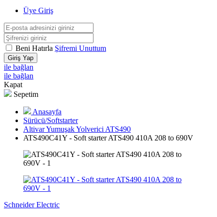
Üye Giriş
Beni Hatırla
Şifremi Unuttum
Giriş Yap
ile bağlan
ile bağlan
Kapat
Sepetim
Anasayfa
Sürücü/Softstarter
Altivar Yumuşak Yolverici ATS490
ATS490C41Y - Soft starter ATS490 410A 208 to 690V
Schneider Electric