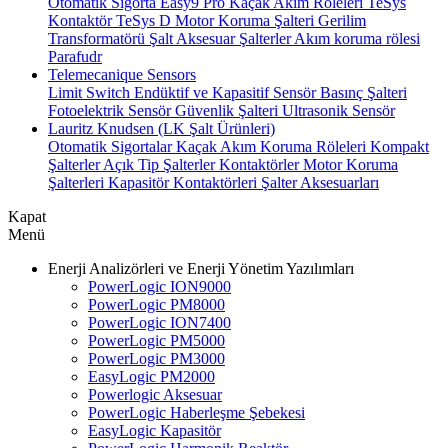
Otomatik Sigorta
Easy9 Pro Kaçak Akım Röleleri
TeSys
Kontaktör
TeSys D Motor Koruma Şalteri
Gerilim
Transformatörü
Şalt Aksesuar
Şalterler
Akım koruma rölesi
Parafudr
Telemecanique Sensors
Limit Switch
Endüktif ve Kapasitif Sensör
Basınç Şalteri
Fotoelektrik Sensör
Güvenlik Şalteri
Ultrasonik Sensör
Lauritz Knudsen (LK Şalt Ürünleri)
Otomatik Sigortalar
Kaçak Akım Koruma Röleleri
Kompakt
Şalterler
Açık Tip Şalterler
Kontaktörler
Motor Koruma
Şalterleri
Kapasitör Kontaktörleri
Şalter Aksesuarları
Kapat
Menü
Enerji Analizörleri ve Enerji Yönetim Yazılımları
PowerLogic ION9000
PowerLogic PM8000
PowerLogic ION7400
PowerLogic PM5000
PowerLogic PM3000
EasyLogic PM2000
Powerlogic Aksesuar
PowerLogic Haberleşme Şebekesi
EasyLogic Kapasitör