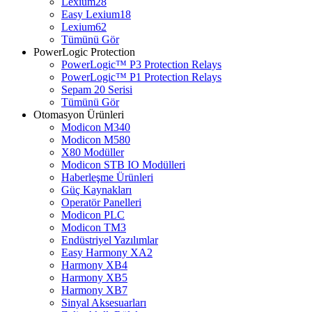
Lexium28
Easy Lexium18
Lexium62
Tümünü Gör
PowerLogic Protection
PowerLogic™ P3 Protection Relays
PowerLogic™ P1 Protection Relays​
Sepam 20 Serisi
Tümünü Gör
Otomasyon Ürünleri
Modicon M340
Modicon M580
X80 Modüller
Modicon STB IO Modülleri
Haberleşme Ürünleri
Güç Kaynakları
Operatör Panelleri
Modicon PLC
Modicon TM3
Endüstriyel Yazılımlar
Easy Harmony XA2
Harmony XB4
Harmony XB5
Harmony XB7
Sinyal Aksesuarları