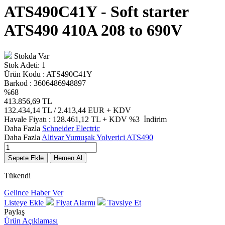
ATS490C41Y - Soft starter
ATS490 410A 208 to 690V
Stokda Var
Stok Adeti:
1
Ürün Kodu :
ATS490C41Y
Barkod :
3606486948897
%
68
413.856,69
TL
132.434,14
TL / 2.413,44 EUR
+ KDV
Havale Fiyatı :
128.461,12
TL + KDV
%3
İndirim
Daha Fazla
Schneider Electric
Daha Fazla
Altivar Yumuşak Yolverici ATS490
Sepete Ekle
Hemen Al
Tükendi
Gelince Haber Ver
Listeye Ekle
Fiyat Alarmı
Tavsiye Et
Paylaş
Ürün Açıklaması