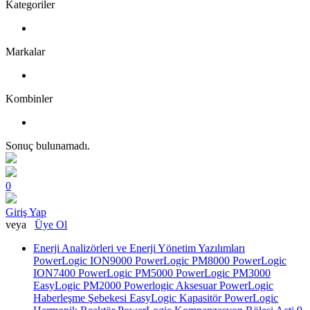
Kategoriler
Markalar
Kombinler
Sonuç bulunamadı.
0
Giriş Yap
veya
Üye Ol
Enerji Analizörleri ve Enerji Yönetim Yazılımları
PowerLogic ION9000
PowerLogic PM8000
PowerLogic
ION7400
PowerLogic PM5000
PowerLogic PM3000
EasyLogic PM2000
Powerlogic Aksesuar
PowerLogic
Haberleşme Şebekesi
EasyLogic Kapasitör
PowerLogic