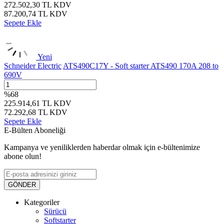
272.502,30
TL
KDV
87.200,74
TL
KDV
Sepete Ekle
Yeni
Schneider Electric
ATS490C17Y - Soft starter ATS490 170A 208 to
690V
%
68
225.914,61
TL
KDV
72.292,68
TL
KDV
Sepete Ekle
E-Bülten Aboneliği
Kampanya ve yeniliklerden haberdar olmak için e-bültenimize
abone olun!
GÖNDER
Kategoriler
Sürücü
Softstarter