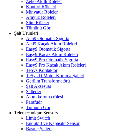
Zelio Akıllı Röleler
Kontrol Röleleri
Minyatür Röleler
Arayüz Röleleri
Slim Röleler
Tümünü Gör
Şalt Ürünleri
Acti9 Otomatik Sigorta
Acti9 Kaçak Akım Röleleri
Easy9 Otomatik Sigorta
Easy9 Kaçak Akım Röleleri
Easy9 Pro Otomatik Sigorta
Easy9 Pro Kaçak Akım Röleleri
TeSys Kontaktör
TeSys D Motor Koruma Şalteri
Gerilim Transformatörü
Şalt Aksesuar
Şalterler
Akım koruma rölesi
Parafudr
Tümünü Gör
Telemecanique Sensors
Limit Switch
Endüktif ve Kapasitif Sensör
Basınç Şalteri