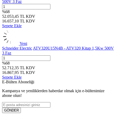
500V 3 Faz
%
68
52.053,45
TL
KDV
16.657,10
TL
KDV
Sepete Ekle
Yeni
Schneider Electric
ATV320U15N4B - ATV320 Kitap 1,5Kw 500V
3 Faz
%
68
52.712,35
TL
KDV
16.867,95
TL
KDV
Sepete Ekle
E-Bülten Aboneliği
Kampanya ve yeniliklerden haberdar olmak için e-bültenimize
abone olun!
GÖNDER