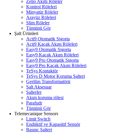
Zelio Akıllı Röleler
Kontrol Röleleri
Minyatür Röleler
Arayüz Röleleri
Slim Röleler
Tümünü Gör
Şalt Ürünleri
Acti9 Otomatik Sigorta
Acti9 Kaçak Akım Röleleri
Easy9 Otomatik Sigorta
Easy9 Kaçak Akım Röleleri
Easy9 Pro Otomatik Sigorta
Easy9 Pro Kaçak Akım Röleleri
TeSys Kontaktör
TeSys D Motor Koruma Şalteri
Gerilim Transformatörü
Şalt Aksesuar
Şalterler
Akım koruma rölesi
Parafudr
Tümünü Gör
Telemecanique Sensors
Limit Switch
Endüktif ve Kapasitif Sensör
Basınç Şalteri