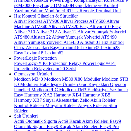
Harmonik Reaktör
PowerLogic Kompanzasyon Rölesi
Acti 9
iEM3000
EasyLogic DM6x00H
Güç İzleme ve Kontrol
Yazılımı
Yalıtım Monitörleri
RTU - Remote Terminal Unit
Hız Kontrol Cihazları & Sürücüler
Altivar Process ATV900
Altivar Process ATV600
Altivar
Machine ATV340
Altivar ATV320
Easy Altivar 610
Easy
Altivar 310
Altivar 212
Altivar 12
Altivar Yumuşak Yolverici
ATS480
Altistart 22
Altivar Yumuşak Yolverici ATS490
Altivar Yumuşak Yolverici ATS430
Altistart 01
Hız Kontrol
Cihaz Aksesuarları
Easy Lexium16
Lexium32
Lexium28
Easy Lexium18
Lexium62
PowerLogic Protection
PowerLogic™ P3 Protection Relays
PowerLogic™ P1
Protection Relays​
Sepam 20 Serisi
Otomasyon Ürünleri
Modicon M340
Modicon M580
X80 Modüller
Modicon STB
IO Modülleri
Haberleşme Ürünleri
Güç Kaynakları
Operatör
Panelleri
Modicon PLC
Modicon TM3
Endüstriyel Yazılımlar
Easy Harmony XA2
Harmony XB4
Harmony XB5
Harmony XB7
Sinyal Aksesuarları
Zelio Akıllı Röleler
Kontrol Röleleri
Minyatür Röleler
Arayüz Röleleri
Slim
Röleler
Şalt Ürünleri
Acti9 Otomatik Sigorta
Acti9 Kaçak Akım Röleleri
Easy9
Otomatik Sigorta
Easy9 Kaçak Akım Röleleri
Easy9 Pro