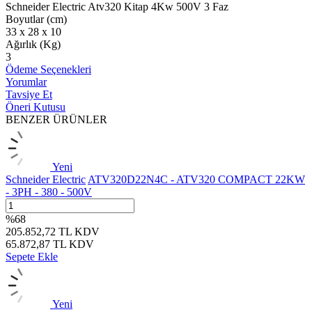
Schneider Electric Atv320 Kitap 4Kw 500V 3 Faz
Boyutlar (cm)
33 x 28 x 10
Ağırlık (Kg)
3
Ödeme Seçenekleri
Yorumlar
Tavsiye Et
Öneri Kutusu
BENZER ÜRÜNLER
Yeni
Schneider Electric
ATV320D22N4C - ATV320 COMPACT 22KW
- 3PH - 380 - 500V
%
68
205.852,72
TL
KDV
65.872,87
TL
KDV
Sepete Ekle
Yeni