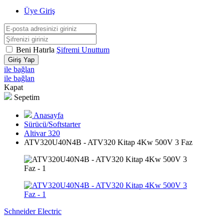
Üye Giriş
Beni Hatırla
Şifremi Unuttum
Giriş Yap
ile bağlan
ile bağlan
Kapat
Sepetim
Anasayfa
Sürücü/Softstarter
Altivar 320
ATV320U40N4B - ATV320 Kitap 4Kw 500V 3 Faz
Schneider Electric