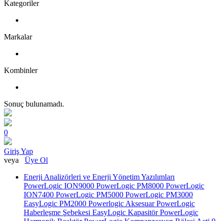
Kategoriler
Markalar
Kombinler
Sonuç bulunamadı.
0
Giriş Yap
veya
Üye Ol
Enerji Analizörleri ve Enerji Yönetim Yazılımları
PowerLogic ION9000
PowerLogic PM8000
PowerLogic
ION7400
PowerLogic PM5000
PowerLogic PM3000
EasyLogic PM2000
Powerlogic Aksesuar
PowerLogic
Haberleşme Şebekesi
EasyLogic Kapasitör
PowerLogic