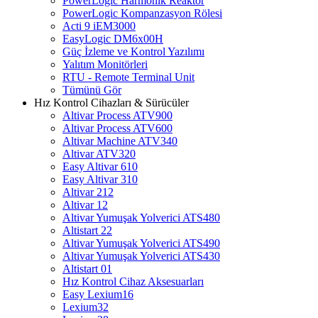
PowerLogic Harmonik Reaktör
PowerLogic Kompanzasyon Rölesi
Acti 9 iEM3000
EasyLogic DM6x00H
Güç İzleme ve Kontrol Yazılımı
Yalıtım Monitörleri
RTU - Remote Terminal Unit
Tümünü Gör
Hız Kontrol Cihazları & Sürücüler
Altivar Process ATV900
Altivar Process ATV600
Altivar Machine ATV340
Altivar ATV320
Easy Altivar 610
Easy Altivar 310
Altivar 212
Altivar 12
Altivar Yumuşak Yolverici ATS480
Altistart 22
Altivar Yumuşak Yolverici ATS490
Altivar Yumuşak Yolverici ATS430
Altistart 01
Hız Kontrol Cihaz Aksesuarları
Easy Lexium16
Lexium32