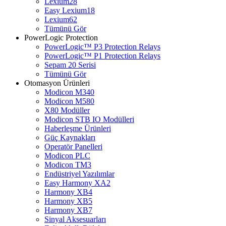
Lexium28
Easy Lexium18
Lexium62
Tümünü Gör
PowerLogic Protection
PowerLogic™ P3 Protection Relays
PowerLogic™ P1 Protection Relays​
Sepam 20 Serisi
Tümünü Gör
Otomasyon Ürünleri
Modicon M340
Modicon M580
X80 Modüller
Modicon STB IO Modülleri
Haberleşme Ürünleri
Güç Kaynakları
Operatör Panelleri
Modicon PLC
Modicon TM3
Endüstriyel Yazılımlar
Easy Harmony XA2
Harmony XB4
Harmony XB5
Harmony XB7
Sinyal Aksesuarları