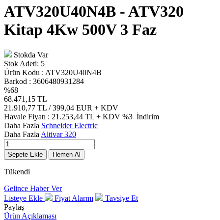
ATV320U40N4B - ATV320
Kitap 4Kw 500V 3 Faz
Stokda Var
Stok Adeti:
5
Ürün Kodu :
ATV320U40N4B
Barkod :
3606480931284
%
68
68.471,15
TL
21.910,77
TL / 399,04 EUR
+ KDV
Havale Fiyatı :
21.253,44
TL + KDV
%3
İndirim
Daha Fazla
Schneider Electric
Daha Fazla
Altivar 320
Sepete Ekle
Hemen Al
Tükendi
Gelince Haber Ver
Listeye Ekle
Fiyat Alarmı
Tavsiye Et
Paylaş
Ürün Açıklaması