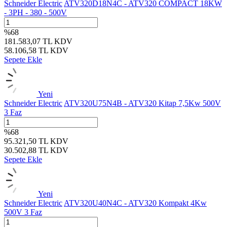
Schneider Electric
ATV320D18N4C - ATV320 COMPACT 18KW
- 3PH - 380 - 500V
%
68
181.583,07
TL
KDV
58.106,58
TL
KDV
Sepete Ekle
Yeni
Schneider Electric
ATV320U75N4B - ATV320 Kitap 7,5Kw 500V
3 Faz
%
68
95.321,50
TL
KDV
30.502,88
TL
KDV
Sepete Ekle
Yeni
Schneider Electric
ATV320U40N4C - ATV320 Kompakt 4Kw
500V 3 Faz