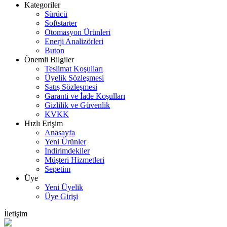
Kategoriler
Sürücü
Softstarter
Otomasyon Ürünleri
Enerji Analizörleri
Buton
Önemli Bilgiler
Teslimat Koşulları
Üyelik Sözleşmesi
Satış Sözleşmesi
Garanti ve İade Koşulları
Gizlilik ve Güvenlik
KVKK
Hızlı Erişim
Anasayfa
Yeni Ürünler
İndirimdekiler
Müşteri Hizmetleri
Sepetim
Üye
Yeni Üyelik
Üye Girişi
İletişim