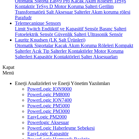
Otomatik Sigorta
Easy9 Pro Kaçak Akım Röleleri
TeSys
Kontaktör
TeSys D Motor Koruma Şalteri
Gerilim
Transformatörü
Şalt Aksesuar
Şalterler
Akım koruma rölesi
Parafudr
Telemecanique Sensors
Limit Switch
Endüktif ve Kapasitif Sensör
Basınç Şalteri
Fotoelektrik Sensör
Güvenlik Şalteri
Ultrasonik Sensör
Lauritz Knudsen (LK Şalt Ürünleri)
Otomatik Sigortalar
Kaçak Akım Koruma Röleleri
Kompakt
Şalterler
Açık Tip Şalterler
Kontaktörler
Motor Koruma
Şalterleri
Kapasitör Kontaktörleri
Şalter Aksesuarları
Kapat
Menü
Enerji Analizörleri ve Enerji Yönetim Yazılımları
PowerLogic ION9000
PowerLogic PM8000
PowerLogic ION7400
PowerLogic PM5000
PowerLogic PM3000
EasyLogic PM2000
Powerlogic Aksesuar
PowerLogic Haberleşme Şebekesi
EasyLogic Kapasitör