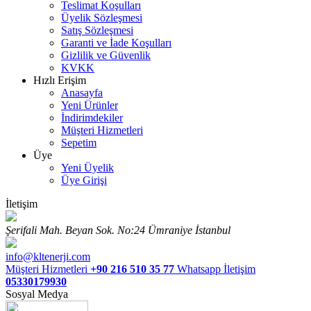
Teslimat Koşulları
Üyelik Sözleşmesi
Satış Sözleşmesi
Garanti ve İade Koşulları
Gizlilik ve Güvenlik
KVKK
Hızlı Erişim
Anasayfa
Yeni Ürünler
İndirimdekiler
Müşteri Hizmetleri
Sepetim
Üye
Yeni Üyelik
Üye Girişi
İletişim
Şerifali Mah. Beyan Sok. No:24 Ümraniye İstanbul
info@kltenerji.com
Müşteri Hizmetleri
+90 216 510 35 77
Whatsapp İletişim
05330179930
Sosyal Medya