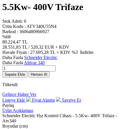
5.5Kw- 400V Trifaze
Stok Adeti:
0
Ürün Kodu :
ATV340U55N4
Barkod :
3606480966927
%
68
89.224,47
TL
28.551,83
TL / 520,32 EUR
+ KDV
Havale Fiyatı :
27.695,28
TL + KDV
%3
İndirim
Daha Fazla
Schneider Electric
Daha Fazla
Altivar 340
Sepete Ekle
Hemen Al
Tükendi
Gelince Haber Ver
Listeye Ekle
Fiyat Alarmı
Tavsiye Et
Paylaş
Ürün Açıklaması
Schneider Electric Hız Kontrol Cihazı - 5.5Kw- 400V Trifaze -
Atv340
Boyutlar (cm)