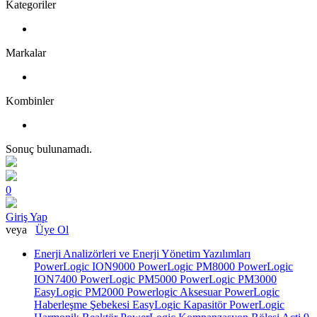
Kategoriler
Markalar
Kombinler
Sonuç bulunamadı.
0
Giriş Yap
veya
Üye Ol
Enerji Analizörleri ve Enerji Yönetim Yazılımları
PowerLogic ION9000
PowerLogic PM8000
PowerLogic
ION7400
PowerLogic PM5000
PowerLogic PM3000
EasyLogic PM2000
Powerlogic Aksesuar
PowerLogic
Haberleşme Şebekesi
EasyLogic Kapasitör
PowerLogic