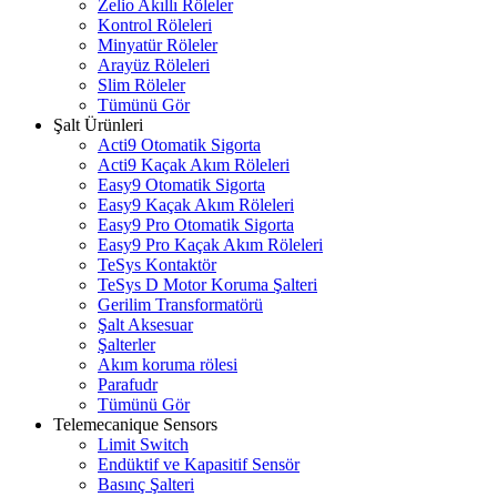
Zelio Akıllı Röleler
Kontrol Röleleri
Minyatür Röleler
Arayüz Röleleri
Slim Röleler
Tümünü Gör
Şalt Ürünleri
Acti9 Otomatik Sigorta
Acti9 Kaçak Akım Röleleri
Easy9 Otomatik Sigorta
Easy9 Kaçak Akım Röleleri
Easy9 Pro Otomatik Sigorta
Easy9 Pro Kaçak Akım Röleleri
TeSys Kontaktör
TeSys D Motor Koruma Şalteri
Gerilim Transformatörü
Şalt Aksesuar
Şalterler
Akım koruma rölesi
Parafudr
Tümünü Gör
Telemecanique Sensors
Limit Switch
Endüktif ve Kapasitif Sensör
Basınç Şalteri