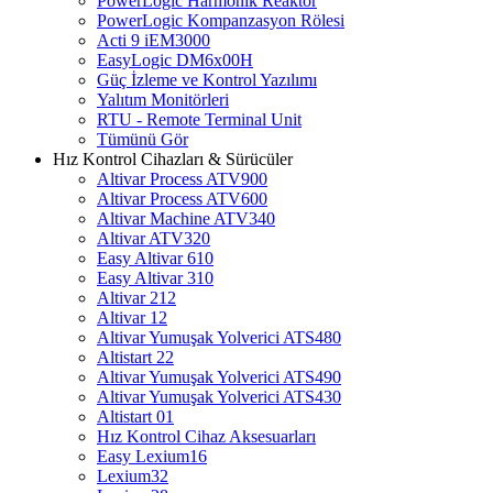
PowerLogic Harmonik Reaktör
PowerLogic Kompanzasyon Rölesi
Acti 9 iEM3000
EasyLogic DM6x00H
Güç İzleme ve Kontrol Yazılımı
Yalıtım Monitörleri
RTU - Remote Terminal Unit
Tümünü Gör
Hız Kontrol Cihazları & Sürücüler
Altivar Process ATV900
Altivar Process ATV600
Altivar Machine ATV340
Altivar ATV320
Easy Altivar 610
Easy Altivar 310
Altivar 212
Altivar 12
Altivar Yumuşak Yolverici ATS480
Altistart 22
Altivar Yumuşak Yolverici ATS490
Altivar Yumuşak Yolverici ATS430
Altistart 01
Hız Kontrol Cihaz Aksesuarları
Easy Lexium16
Lexium32