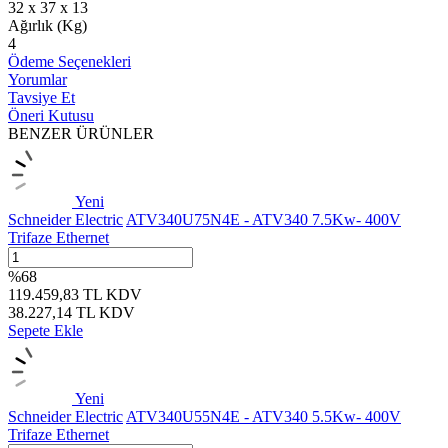
32 x 37 x 13
Ağırlık (Kg)
4
Ödeme Seçenekleri
Yorumlar
Tavsiye Et
Öneri Kutusu
BENZER ÜRÜNLER
Yeni
Schneider Electric
ATV340U75N4E - ATV340 7.5Kw- 400V
Trifaze Ethernet
%
68
119.459,83
TL
KDV
38.227,14
TL
KDV
Sepete Ekle
Yeni
Schneider Electric
ATV340U55N4E - ATV340 5.5Kw- 400V
Trifaze Ethernet