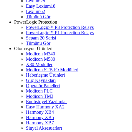
Lexium28
Easy Lexium18
Lexium62
Tümünü Gör
PowerLogic Protection
PowerLogic™ P3 Protection Relays
PowerLogic™ P1 Protection Relays​
Sepam 20 Serisi
Tümünü Gör
Otomasyon Ürünleri
Modicon M340
Modicon M580
X80 Modüller
Modicon STB IO Modülleri
Haberleşme Ürünleri
Güç Kaynakları
Operatör Panelleri
Modicon PLC
Modicon TM3
Endüstriyel Yazılımlar
Easy Harmony XA2
Harmony XB4
Harmony XB5
Harmony XB7
Sinyal Aksesuarları