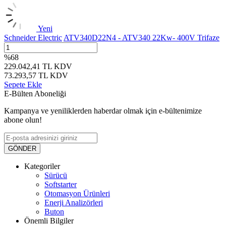
Yeni
Schneider Electric
ATV340D22N4 - ATV340 22Kw- 400V Trifaze
%
68
229.042,41
TL
KDV
73.293,57
TL
KDV
Sepete Ekle
E-Bülten Aboneliği
Kampanya ve yeniliklerden haberdar olmak için e-bültenimize
abone olun!
GÖNDER
Kategoriler
Sürücü
Softstarter
Otomasyon Ürünleri
Enerji Analizörleri
Buton
Önemli Bilgiler