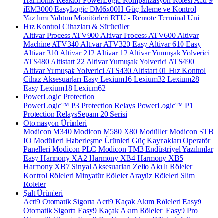
Harmonik Reaktör
PowerLogic Kompanzasyon Rölesi
Acti 9
iEM3000
EasyLogic DM6x00H
Güç İzleme ve Kontrol
Yazılımı
Yalıtım Monitörleri
RTU - Remote Terminal Unit
Hız Kontrol Cihazları & Sürücüler
Altivar Process ATV900
Altivar Process ATV600
Altivar
Machine ATV340
Altivar ATV320
Easy Altivar 610
Easy
Altivar 310
Altivar 212
Altivar 12
Altivar Yumuşak Yolverici
ATS480
Altistart 22
Altivar Yumuşak Yolverici ATS490
Altivar Yumuşak Yolverici ATS430
Altistart 01
Hız Kontrol
Cihaz Aksesuarları
Easy Lexium16
Lexium32
Lexium28
Easy Lexium18
Lexium62
PowerLogic Protection
PowerLogic™ P3 Protection Relays
PowerLogic™ P1
Protection Relays​
Sepam 20 Serisi
Otomasyon Ürünleri
Modicon M340
Modicon M580
X80 Modüller
Modicon STB
IO Modülleri
Haberleşme Ürünleri
Güç Kaynakları
Operatör
Panelleri
Modicon PLC
Modicon TM3
Endüstriyel Yazılımlar
Easy Harmony XA2
Harmony XB4
Harmony XB5
Harmony XB7
Sinyal Aksesuarları
Zelio Akıllı Röleler
Kontrol Röleleri
Minyatür Röleler
Arayüz Röleleri
Slim
Röleler
Şalt Ürünleri
Acti9 Otomatik Sigorta
Acti9 Kaçak Akım Röleleri
Easy9
Otomatik Sigorta
Easy9 Kaçak Akım Röleleri
Easy9 Pro