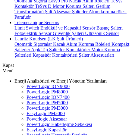
Otomatik Sigorta
Easy9 Pro Kaçak Akım Röleleri
TeSys
Kontaktör
TeSys D Motor Koruma Şalteri
Gerilim
Transformatörü
Şalt Aksesuar
Şalterler
Akım koruma rölesi
Parafudr
Telemecanique Sensors
Limit Switch
Endüktif ve Kapasitif Sensör
Basınç Şalteri
Fotoelektrik Sensör
Güvenlik Şalteri
Ultrasonik Sensör
Lauritz Knudsen (LK Şalt Ürünleri)
Otomatik Sigortalar
Kaçak Akım Koruma Röleleri
Kompakt
Şalterler
Açık Tip Şalterler
Kontaktörler
Motor Koruma
Şalterleri
Kapasitör Kontaktörleri
Şalter Aksesuarları
Kapat
Menü
Enerji Analizörleri ve Enerji Yönetim Yazılımları
PowerLogic ION9000
PowerLogic PM8000
PowerLogic ION7400
PowerLogic PM5000
PowerLogic PM3000
EasyLogic PM2000
Powerlogic Aksesuar
PowerLogic Haberleşme Şebekesi
EasyLogic Kapasitör