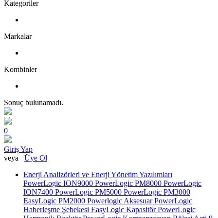
Kategoriler
Markalar
Kombinler
Sonuç bulunamadı.
0
Giriş Yap
veya
Üye Ol
Enerji Analizörleri ve Enerji Yönetim Yazılımları
PowerLogic ION9000
PowerLogic PM8000
PowerLogic
ION7400
PowerLogic PM5000
PowerLogic PM3000
EasyLogic PM2000
Powerlogic Aksesuar
PowerLogic
Haberleşme Şebekesi
EasyLogic Kapasitör
PowerLogic