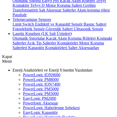
Otomatik Sigorta
Easy9 Pro Kaçak Akım Röleleri
TeSys
Kontaktör
TeSys D Motor Koruma Şalteri
Gerilim
Transformatörü
Şalt Aksesuar
Şalterler
Akım koruma rölesi
Parafudr
Telemecanique Sensors
Limit Switch
Endüktif ve Kapasitif Sensör
Basınç Şalteri
Fotoelektrik Sensör
Güvenlik Şalteri
Ultrasonik Sensör
Lauritz Knudsen (LK Şalt Ürünleri)
Otomatik Sigortalar
Kaçak Akım Koruma Röleleri
Kompakt
Şalterler
Açık Tip Şalterler
Kontaktörler
Motor Koruma
Şalterleri
Kapasitör Kontaktörleri
Şalter Aksesuarları
Kapat
Menü
Enerji Analizörleri ve Enerji Yönetim Yazılımları
PowerLogic ION9000
PowerLogic PM8000
PowerLogic ION7400
PowerLogic PM5000
PowerLogic PM3000
EasyLogic PM2000
Powerlogic Aksesuar
PowerLogic Haberleşme Şebekesi
EasyLogic Kapasitör