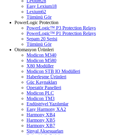
Lexium28
Easy Lexium18
Lexium62
Tümünü Gör
PowerLogic Protection
PowerLogic™ P3 Protection Relays
PowerLogic™ P1 Protection Relays​
Sepam 20 Serisi
Tümünü Gör
Otomasyon Ürünleri
Modicon M340
Modicon M580
X80 Modüller
Modicon STB IO Modülleri
Haberleşme Ürünleri
Güç Kaynakları
Operatör Panelleri
Modicon PLC
Modicon TM3
Endüstriyel Yazılımlar
Easy Harmony XA2
Harmony XB4
Harmony XB5
Harmony XB7
Sinyal Aksesuarları