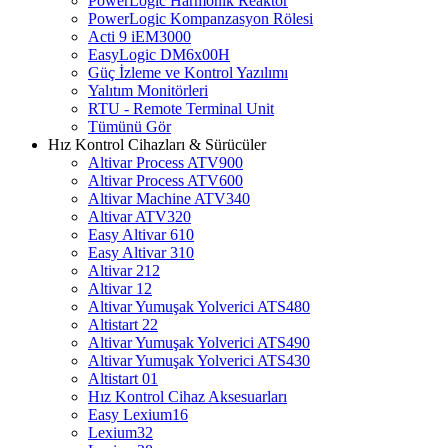
PowerLogic Harmonik Reaktör
PowerLogic Kompanzasyon Rölesi
Acti 9 iEM3000
EasyLogic DM6x00H
Güç İzleme ve Kontrol Yazılımı
Yalıtım Monitörleri
RTU - Remote Terminal Unit
Tümünü Gör
Hız Kontrol Cihazları & Sürücüler
Altivar Process ATV900
Altivar Process ATV600
Altivar Machine ATV340
Altivar ATV320
Easy Altivar 610
Easy Altivar 310
Altivar 212
Altivar 12
Altivar Yumuşak Yolverici ATS480
Altistart 22
Altivar Yumuşak Yolverici ATS490
Altivar Yumuşak Yolverici ATS430
Altistart 01
Hız Kontrol Cihaz Aksesuarları
Easy Lexium16
Lexium32