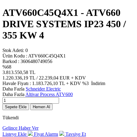
ATV660C45Q4X1 - ATV660
DRIVE SYSTEMS IP23 450 /
355 KW 4
Stok Adeti:
0
Ürün Kodu :
ATV660C45Q4X1
Barkod :
3606480749056
%
68
3.813.550,58
TL
1.220.336,19
TL / 22.239,04 EUR
+ KDV
Havale Fiyatı :
1.183.726,10
TL + KDV
%3
İndirim
Daha Fazla
Schneider Electric
Daha Fazla
Altivar Process ATV600
Sepete Ekle
Hemen Al
Tükendi
Gelince Haber Ver
Listeye Ekle
Fiyat Alarmı
Tavsiye Et