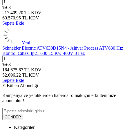
%
68
217.409,20
TL
KDV
69.570,95
TL
KDV
Sepete Ekle
Yeni
Schneider Electric
ATV630D15N4 - Altivar Process ATV630 Hız
Kontrol Cihazı Ip21 630-15 Kw-400V 3 Faz
%
68
164.675,67
TL
KDV
52.696,22
TL
KDV
Sepete Ekle
E-Bülten Aboneliği
Kampanya ve yeniliklerden haberdar olmak için e-bültenimize
abone olun!
GÖNDER
Kategoriler