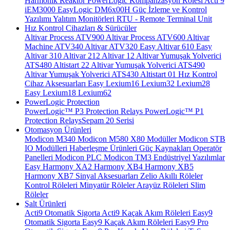
Harmonik Reaktör
PowerLogic Kompanzasyon Rölesi
Acti 9
iEM3000
EasyLogic DM6x00H
Güç İzleme ve Kontrol
Yazılımı
Yalıtım Monitörleri
RTU - Remote Terminal Unit
Hız Kontrol Cihazları & Sürücüler
Altivar Process ATV900
Altivar Process ATV600
Altivar
Machine ATV340
Altivar ATV320
Easy Altivar 610
Easy
Altivar 310
Altivar 212
Altivar 12
Altivar Yumuşak Yolverici
ATS480
Altistart 22
Altivar Yumuşak Yolverici ATS490
Altivar Yumuşak Yolverici ATS430
Altistart 01
Hız Kontrol
Cihaz Aksesuarları
Easy Lexium16
Lexium32
Lexium28
Easy Lexium18
Lexium62
PowerLogic Protection
PowerLogic™ P3 Protection Relays
PowerLogic™ P1
Protection Relays​
Sepam 20 Serisi
Otomasyon Ürünleri
Modicon M340
Modicon M580
X80 Modüller
Modicon STB
IO Modülleri
Haberleşme Ürünleri
Güç Kaynakları
Operatör
Panelleri
Modicon PLC
Modicon TM3
Endüstriyel Yazılımlar
Easy Harmony XA2
Harmony XB4
Harmony XB5
Harmony XB7
Sinyal Aksesuarları
Zelio Akıllı Röleler
Kontrol Röleleri
Minyatür Röleler
Arayüz Röleleri
Slim
Röleler
Şalt Ürünleri
Acti9 Otomatik Sigorta
Acti9 Kaçak Akım Röleleri
Easy9
Otomatik Sigorta
Easy9 Kaçak Akım Röleleri
Easy9 Pro