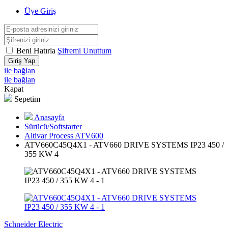
Üye Giriş
Beni Hatırla
Şifremi Unuttum
Giriş Yap
ile bağlan
ile bağlan
Kapat
Sepetim
Anasayfa
Sürücü/Softstarter
Altivar Process ATV600
ATV660C45Q4X1 - ATV660 DRIVE SYSTEMS IP23 450 /
355 KW 4
Schneider Electric