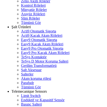
Zelio Akıllı Röleler
Kontrol Röleleri
Minyatür Röleler
Arayüz Röleleri
Slim Röleler
Tümünü Gör
Şalt Ürünleri
Acti9 Otomatik Sigorta
Acti9 Kaçak Akım Röleleri
Easy9 Otomatik Sigorta
Easy9 Kaçak Akım Röleleri
Easy9 Pro Otomatik Sigorta
Easy9 Pro Kaçak Akım Röleleri
TeSys Kontaktör
TeSys D Motor Koruma Şalteri
Gerilim Transformatörü
Şalt Aksesuar
Şalterler
Akım koruma rölesi
Parafudr
Tümünü Gör
Telemecanique Sensors
Limit Switch
Endüktif ve Kapasitif Sensör
Basınç Şalteri