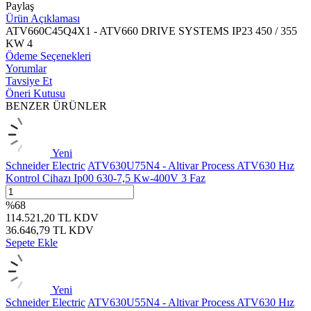
Paylaş
Ürün Açıklaması
ATV660C45Q4X1 - ATV660 DRIVE SYSTEMS IP23 450 / 355
KW 4
Ödeme Seçenekleri
Yorumlar
Tavsiye Et
Öneri Kutusu
BENZER ÜRÜNLER
Yeni
Schneider Electric
ATV630U75N4 - Altivar Process ATV630 Hız
Kontrol Cihazı Ip00 630-7,5 Kw-400V 3 Faz
%
68
114.521,20
TL
KDV
36.646,79
TL
KDV
Sepete Ekle
Yeni
Schneider Electric
ATV630U55N4 - Altivar Process ATV630 Hız