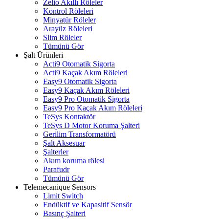
Zelio Akıllı Röleler
Kontrol Röleleri
Minyatür Röleler
Arayüz Röleleri
Slim Röleler
Tümünü Gör
Şalt Ürünleri
Acti9 Otomatik Sigorta
Acti9 Kaçak Akım Röleleri
Easy9 Otomatik Sigorta
Easy9 Kaçak Akım Röleleri
Easy9 Pro Otomatik Sigorta
Easy9 Pro Kaçak Akım Röleleri
TeSys Kontaktör
TeSys D Motor Koruma Şalteri
Gerilim Transformatörü
Şalt Aksesuar
Şalterler
Akım koruma rölesi
Parafudr
Tümünü Gör
Telemecanique Sensors
Limit Switch
Endüktif ve Kapasitif Sensör
Basınç Şalteri