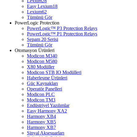
Lexium28
Easy Lexium18
Lexium62
Tümünü Gör
PowerLogic Protection
PowerLogic™ P3 Protection Relays
PowerLogic™ P1 Protection Relays​
Sepam 20 Serisi
Tümünü Gör
Otomasyon Ürünleri
Modicon M340
Modicon M580
X80 Modüller
Modicon STB IO Modülleri
Haberleşme Ürünleri
Güç Kaynakları
Operatör Panelleri
Modicon PLC
Modicon TM3
Endüstriyel Yazılımlar
Easy Harmony XA2
Harmony XB4
Harmony XB5
Harmony XB7
Sinyal Aksesuarları