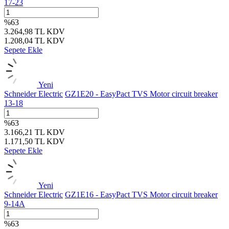
17-23
%
63
3.264,98
TL
KDV
1.208,04
TL
KDV
Sepete Ekle
Yeni
Schneider Electric
GZ1E20 - EasyPact TVS Motor circuit breaker
13-18
%
63
3.166,21
TL
KDV
1.171,50
TL
KDV
Sepete Ekle
Yeni
Schneider Electric
GZ1E16 - EasyPact TVS Motor circuit breaker
9-14A
%
63