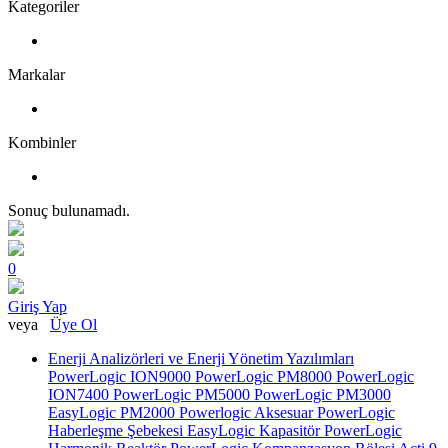
Kategoriler
Markalar
Kombinler
Sonuç bulunamadı.
0
Giriş Yap
veya
Üye Ol
Enerji Analizörleri ve Enerji Yönetim Yazılımları
PowerLogic ION9000
PowerLogic PM8000
PowerLogic
ION7400
PowerLogic PM5000
PowerLogic PM3000
EasyLogic PM2000
Powerlogic Aksesuar
PowerLogic
Haberleşme Şebekesi
EasyLogic Kapasitör
PowerLogic