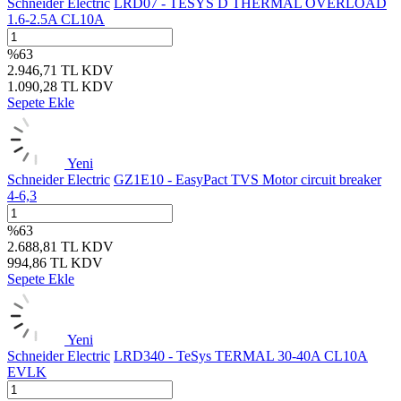
Schneider Electric
LRD07 - TESYS D THERMAL OVERLOAD
1.6-2.5A CL10A
%
63
2.946,71
TL
KDV
1.090,28
TL
KDV
Sepete Ekle
Yeni
Schneider Electric
GZ1E10 - EasyPact TVS Motor circuit breaker
4-6,3
%
63
2.688,81
TL
KDV
994,86
TL
KDV
Sepete Ekle
Yeni
Schneider Electric
LRD340 - TeSys TERMAL 30-40A CL10A
EVLK