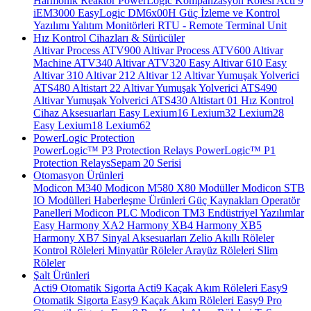
Harmonik Reaktör
PowerLogic Kompanzasyon Rölesi
Acti 9
iEM3000
EasyLogic DM6x00H
Güç İzleme ve Kontrol
Yazılımı
Yalıtım Monitörleri
RTU - Remote Terminal Unit
Hız Kontrol Cihazları & Sürücüler
Altivar Process ATV900
Altivar Process ATV600
Altivar
Machine ATV340
Altivar ATV320
Easy Altivar 610
Easy
Altivar 310
Altivar 212
Altivar 12
Altivar Yumuşak Yolverici
ATS480
Altistart 22
Altivar Yumuşak Yolverici ATS490
Altivar Yumuşak Yolverici ATS430
Altistart 01
Hız Kontrol
Cihaz Aksesuarları
Easy Lexium16
Lexium32
Lexium28
Easy Lexium18
Lexium62
PowerLogic Protection
PowerLogic™ P3 Protection Relays
PowerLogic™ P1
Protection Relays​
Sepam 20 Serisi
Otomasyon Ürünleri
Modicon M340
Modicon M580
X80 Modüller
Modicon STB
IO Modülleri
Haberleşme Ürünleri
Güç Kaynakları
Operatör
Panelleri
Modicon PLC
Modicon TM3
Endüstriyel Yazılımlar
Easy Harmony XA2
Harmony XB4
Harmony XB5
Harmony XB7
Sinyal Aksesuarları
Zelio Akıllı Röleler
Kontrol Röleleri
Minyatür Röleler
Arayüz Röleleri
Slim
Röleler
Şalt Ürünleri
Acti9 Otomatik Sigorta
Acti9 Kaçak Akım Röleleri
Easy9
Otomatik Sigorta
Easy9 Kaçak Akım Röleleri
Easy9 Pro