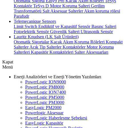
Otomatik Sigorta
Easy9 Pro Kaçak Akım Röleleri
TeSys
Kontaktör
TeSys D Motor Koruma Şalteri
Gerilim
Transformatörü
Şalt Aksesuar
Şalterler
Akım koruma rölesi
Parafudr
Telemecanique Sensors
Limit Switch
Endüktif ve Kapasitif Sensör
Basınç Şalteri
Fotoelektrik Sensör
Güvenlik Şalteri
Ultrasonik Sensör
Lauritz Knudsen (LK Şalt Ürünleri)
Otomatik Sigortalar
Kaçak Akım Koruma Röleleri
Kompakt
Şalterler
Açık Tip Şalterler
Kontaktörler
Motor Koruma
Şalterleri
Kapasitör Kontaktörleri
Şalter Aksesuarları
Kapat
Menü
Enerji Analizörleri ve Enerji Yönetim Yazılımları
PowerLogic ION9000
PowerLogic PM8000
PowerLogic ION7400
PowerLogic PM5000
PowerLogic PM3000
EasyLogic PM2000
Powerlogic Aksesuar
PowerLogic Haberleşme Şebekesi
EasyLogic Kapasitör