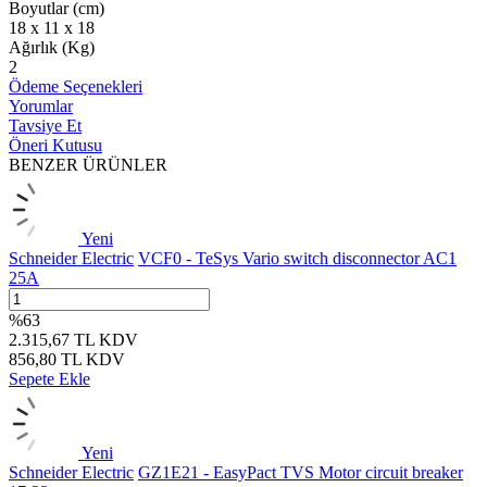
Boyutlar (cm)
18 x 11 x 18
Ağırlık (Kg)
2
Ödeme Seçenekleri
Yorumlar
Tavsiye Et
Öneri Kutusu
BENZER ÜRÜNLER
Yeni
Schneider Electric
VCF0 - TeSys Vario switch disconnector AC1
25A
%
63
2.315,67
TL
KDV
856,80
TL
KDV
Sepete Ekle
Yeni
Schneider Electric
GZ1E21 - EasyPact TVS Motor circuit breaker