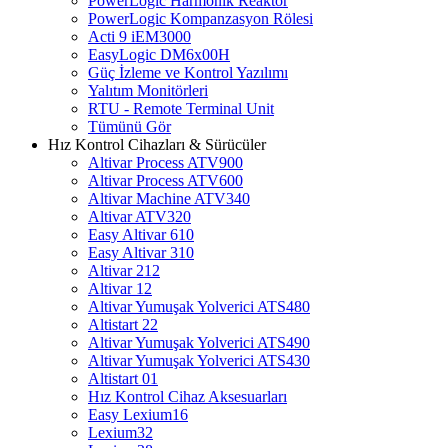
PowerLogic Harmonik Reaktör
PowerLogic Kompanzasyon Rölesi
Acti 9 iEM3000
EasyLogic DM6x00H
Güç İzleme ve Kontrol Yazılımı
Yalıtım Monitörleri
RTU - Remote Terminal Unit
Tümünü Gör
Hız Kontrol Cihazları & Sürücüler
Altivar Process ATV900
Altivar Process ATV600
Altivar Machine ATV340
Altivar ATV320
Easy Altivar 610
Easy Altivar 310
Altivar 212
Altivar 12
Altivar Yumuşak Yolverici ATS480
Altistart 22
Altivar Yumuşak Yolverici ATS490
Altivar Yumuşak Yolverici ATS430
Altistart 01
Hız Kontrol Cihaz Aksesuarları
Easy Lexium16
Lexium32