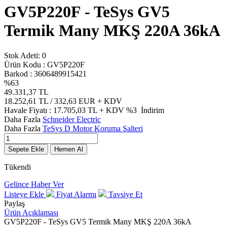
GV5P220F - TeSys GV5
Termik Many MKŞ 220A 36kA
Stok Adeti:
0
Ürün Kodu :
GV5P220F
Barkod :
3606489915421
%
63
49.331,37
TL
18.252,61
TL / 332,63 EUR
+ KDV
Havale Fiyatı :
17.705,03
TL + KDV
%3
İndirim
Daha Fazla
Schneider Electric
Daha Fazla
TeSys D Motor Koruma Şalteri
Sepete Ekle
Hemen Al
Tükendi
Gelince Haber Ver
Listeye Ekle
Fiyat Alarmı
Tavsiye Et
Paylaş
Ürün Açıklaması
GV5P220F - TeSys GV5 Termik Many MKŞ 220A 36kA