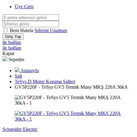
Üye Giriş
Beni Hatırla
Şifremi Unuttum
Giriş Yap
ile bağlan
ile bağlan
Kapat
Sepetim
Anasayfa
Şalt
TeSys D Motor Koruma Şalteri
GV5P220F - TeSys GV5 Termik Many MKŞ 220A 36kA
Schneider Electric