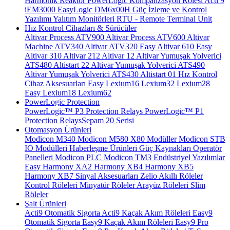
Harmonik Reaktör
PowerLogic Kompanzasyon Rölesi
Acti 9
iEM3000
EasyLogic DM6x00H
Güç İzleme ve Kontrol
Yazılımı
Yalıtım Monitörleri
RTU - Remote Terminal Unit
Hız Kontrol Cihazları & Sürücüler
Altivar Process ATV900
Altivar Process ATV600
Altivar
Machine ATV340
Altivar ATV320
Easy Altivar 610
Easy
Altivar 310
Altivar 212
Altivar 12
Altivar Yumuşak Yolverici
ATS480
Altistart 22
Altivar Yumuşak Yolverici ATS490
Altivar Yumuşak Yolverici ATS430
Altistart 01
Hız Kontrol
Cihaz Aksesuarları
Easy Lexium16
Lexium32
Lexium28
Easy Lexium18
Lexium62
PowerLogic Protection
PowerLogic™ P3 Protection Relays
PowerLogic™ P1
Protection Relays​
Sepam 20 Serisi
Otomasyon Ürünleri
Modicon M340
Modicon M580
X80 Modüller
Modicon STB
IO Modülleri
Haberleşme Ürünleri
Güç Kaynakları
Operatör
Panelleri
Modicon PLC
Modicon TM3
Endüstriyel Yazılımlar
Easy Harmony XA2
Harmony XB4
Harmony XB5
Harmony XB7
Sinyal Aksesuarları
Zelio Akıllı Röleler
Kontrol Röleleri
Minyatür Röleler
Arayüz Röleleri
Slim
Röleler
Şalt Ürünleri
Acti9 Otomatik Sigorta
Acti9 Kaçak Akım Röleleri
Easy9
Otomatik Sigorta
Easy9 Kaçak Akım Röleleri
Easy9 Pro