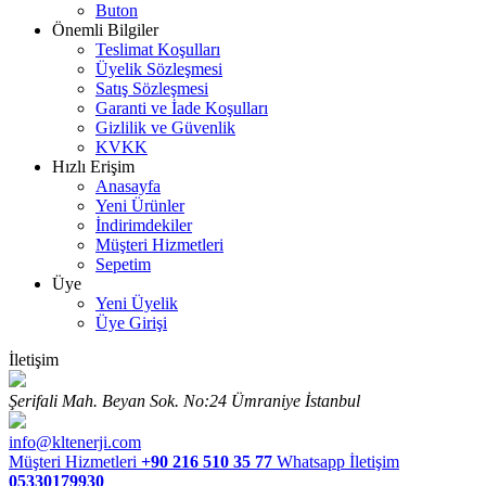
Buton
Önemli Bilgiler
Teslimat Koşulları
Üyelik Sözleşmesi
Satış Sözleşmesi
Garanti ve İade Koşulları
Gizlilik ve Güvenlik
KVKK
Hızlı Erişim
Anasayfa
Yeni Ürünler
İndirimdekiler
Müşteri Hizmetleri
Sepetim
Üye
Yeni Üyelik
Üye Girişi
İletişim
Şerifali Mah. Beyan Sok. No:24 Ümraniye İstanbul
info@kltenerji.com
Müşteri Hizmetleri
+90 216 510 35 77
Whatsapp İletişim
05330179930