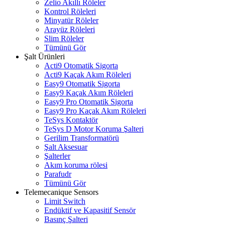
Zelio Akıllı Röleler
Kontrol Röleleri
Minyatür Röleler
Arayüz Röleleri
Slim Röleler
Tümünü Gör
Şalt Ürünleri
Acti9 Otomatik Sigorta
Acti9 Kaçak Akım Röleleri
Easy9 Otomatik Sigorta
Easy9 Kaçak Akım Röleleri
Easy9 Pro Otomatik Sigorta
Easy9 Pro Kaçak Akım Röleleri
TeSys Kontaktör
TeSys D Motor Koruma Şalteri
Gerilim Transformatörü
Şalt Aksesuar
Şalterler
Akım koruma rölesi
Parafudr
Tümünü Gör
Telemecanique Sensors
Limit Switch
Endüktif ve Kapasitif Sensör
Basınç Şalteri