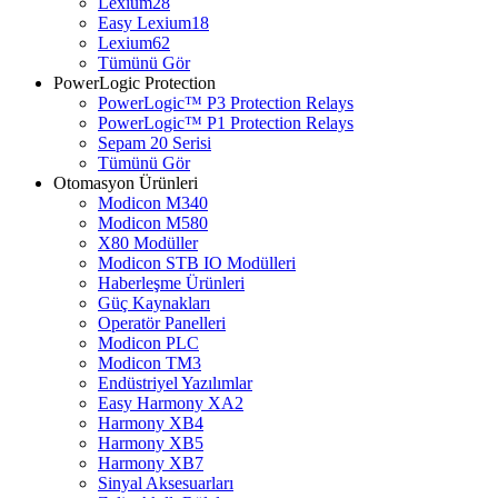
Lexium28
Easy Lexium18
Lexium62
Tümünü Gör
PowerLogic Protection
PowerLogic™ P3 Protection Relays
PowerLogic™ P1 Protection Relays​
Sepam 20 Serisi
Tümünü Gör
Otomasyon Ürünleri
Modicon M340
Modicon M580
X80 Modüller
Modicon STB IO Modülleri
Haberleşme Ürünleri
Güç Kaynakları
Operatör Panelleri
Modicon PLC
Modicon TM3
Endüstriyel Yazılımlar
Easy Harmony XA2
Harmony XB4
Harmony XB5
Harmony XB7
Sinyal Aksesuarları