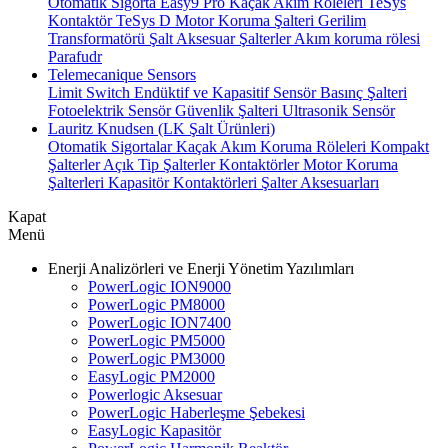
Otomatik Sigorta
Easy9 Pro Kaçak Akım Röleleri
TeSys
Kontaktör
TeSys D Motor Koruma Şalteri
Gerilim
Transformatörü
Şalt Aksesuar
Şalterler
Akım koruma rölesi
Parafudr
Telemecanique Sensors
Limit Switch
Endüktif ve Kapasitif Sensör
Basınç Şalteri
Fotoelektrik Sensör
Güvenlik Şalteri
Ultrasonik Sensör
Lauritz Knudsen (LK Şalt Ürünleri)
Otomatik Sigortalar
Kaçak Akım Koruma Röleleri
Kompakt
Şalterler
Açık Tip Şalterler
Kontaktörler
Motor Koruma
Şalterleri
Kapasitör Kontaktörleri
Şalter Aksesuarları
Kapat
Menü
Enerji Analizörleri ve Enerji Yönetim Yazılımları
PowerLogic ION9000
PowerLogic PM8000
PowerLogic ION7400
PowerLogic PM5000
PowerLogic PM3000
EasyLogic PM2000
Powerlogic Aksesuar
PowerLogic Haberleşme Şebekesi
EasyLogic Kapasitör