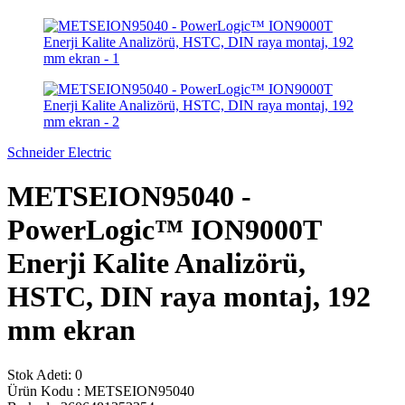
Schneider Electric
METSEION95040 -
PowerLogic™ ION9000T
Enerji Kalite Analizörü,
HSTC, DIN raya montaj, 192
mm ekran
Stok Adeti:
0
Ürün Kodu :
METSEION95040