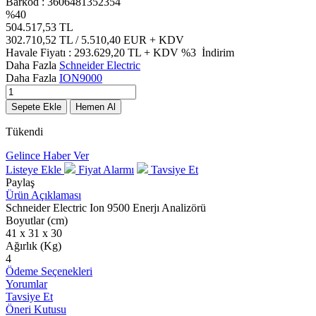
Barkod :
3606481352354
%
40
504.517,53
TL
302.710,52
TL / 5.510,40 EUR
+ KDV
Havale Fiyatı :
293.629,20
TL + KDV
%3
İndirim
Daha Fazla
Schneider Electric
Daha Fazla
ION9000
Sepete Ekle
Hemen Al
Tükendi
Gelince Haber Ver
Listeye Ekle
Fiyat Alarmı
Tavsiye Et
Paylaş
Ürün Açıklaması
Schneider Electric Ion 9500 Enerjı Analizörü
Boyutlar (cm)
41 x 31 x 30
Ağırlık (Kg)
4
Ödeme Seçenekleri
Yorumlar
Tavsiye Et
Öneri Kutusu