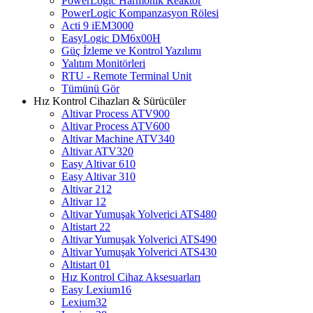
PowerLogic Harmonik Reaktör
PowerLogic Kompanzasyon Rölesi
Acti 9 iEM3000
EasyLogic DM6x00H
Güç İzleme ve Kontrol Yazılımı
Yalıtım Monitörleri
RTU - Remote Terminal Unit
Tümünü Gör
Hız Kontrol Cihazları & Sürücüler
Altivar Process ATV900
Altivar Process ATV600
Altivar Machine ATV340
Altivar ATV320
Easy Altivar 610
Easy Altivar 310
Altivar 212
Altivar 12
Altivar Yumuşak Yolverici ATS480
Altistart 22
Altivar Yumuşak Yolverici ATS490
Altivar Yumuşak Yolverici ATS430
Altistart 01
Hız Kontrol Cihaz Aksesuarları
Easy Lexium16
Lexium32