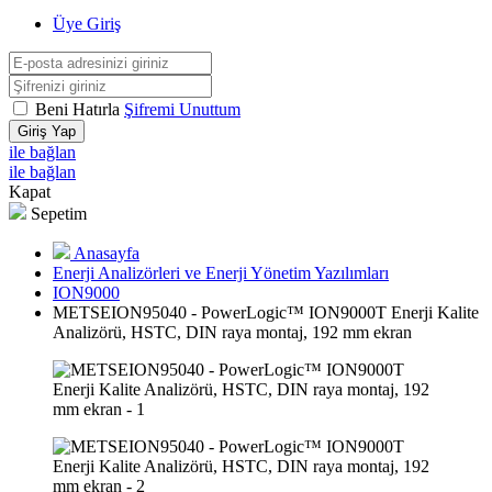
Üye Giriş
Beni Hatırla
Şifremi Unuttum
Giriş Yap
ile bağlan
ile bağlan
Kapat
Sepetim
Anasayfa
Enerji Analizörleri ve Enerji Yönetim Yazılımları
ION9000
METSEION95040 - PowerLogic™ ION9000T Enerji Kalite
Analizörü, HSTC, DIN raya montaj, 192 mm ekran