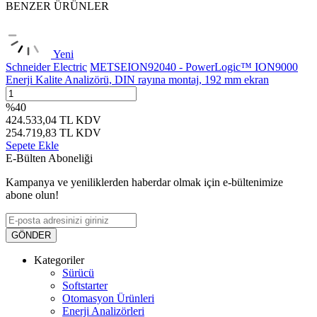
BENZER ÜRÜNLER
Yeni
Schneider Electric
METSEION92040 - PowerLogic™ ION9000
Enerji Kalite Analizörü, DIN rayına montaj, 192 mm ekran
%
40
424.533,04
TL
KDV
254.719,83
TL
KDV
Sepete Ekle
E-Bülten Aboneliği
Kampanya ve yeniliklerden haberdar olmak için e-bültenimize
abone olun!
GÖNDER
Kategoriler
Sürücü
Softstarter
Otomasyon Ürünleri
Enerji Analizörleri