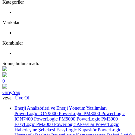
Kategoriler
Markalar
Kombinler
Sonuç bulunamadı.
0
Giriş Yap
veya
Üye Ol
Enerji Analizörleri ve Enerji Yönetim Yazılımları
PowerLogic ION9000
PowerLogic PM8000
PowerLogic
ION7400
PowerLogic PM5000
PowerLogic PM3000
EasyLogic PM2000
Powerlogic Aksesuar
PowerLogic
Haberleşme Şebekesi
EasyLogic Kapasitör
PowerLogic