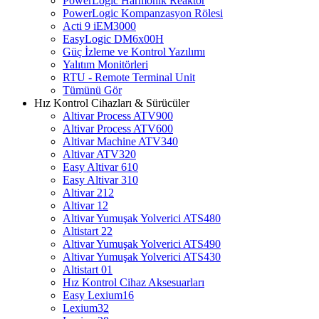
PowerLogic Harmonik Reaktör
PowerLogic Kompanzasyon Rölesi
Acti 9 iEM3000
EasyLogic DM6x00H
Güç İzleme ve Kontrol Yazılımı
Yalıtım Monitörleri
RTU - Remote Terminal Unit
Tümünü Gör
Hız Kontrol Cihazları & Sürücüler
Altivar Process ATV900
Altivar Process ATV600
Altivar Machine ATV340
Altivar ATV320
Easy Altivar 610
Easy Altivar 310
Altivar 212
Altivar 12
Altivar Yumuşak Yolverici ATS480
Altistart 22
Altivar Yumuşak Yolverici ATS490
Altivar Yumuşak Yolverici ATS430
Altistart 01
Hız Kontrol Cihaz Aksesuarları
Easy Lexium16
Lexium32