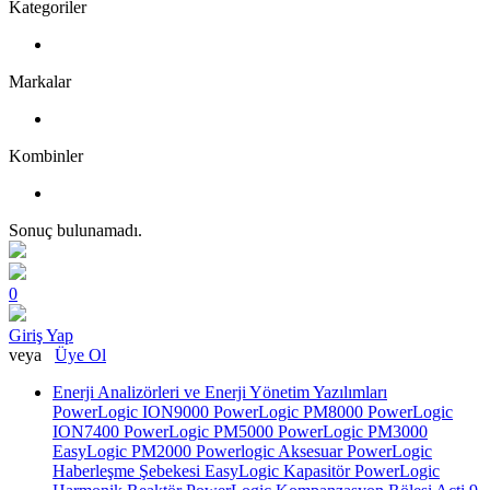
Kategoriler
Markalar
Kombinler
Sonuç bulunamadı.
0
Giriş Yap
veya
Üye Ol
Enerji Analizörleri ve Enerji Yönetim Yazılımları
PowerLogic ION9000
PowerLogic PM8000
PowerLogic
ION7400
PowerLogic PM5000
PowerLogic PM3000
EasyLogic PM2000
Powerlogic Aksesuar
PowerLogic
Haberleşme Şebekesi
EasyLogic Kapasitör
PowerLogic