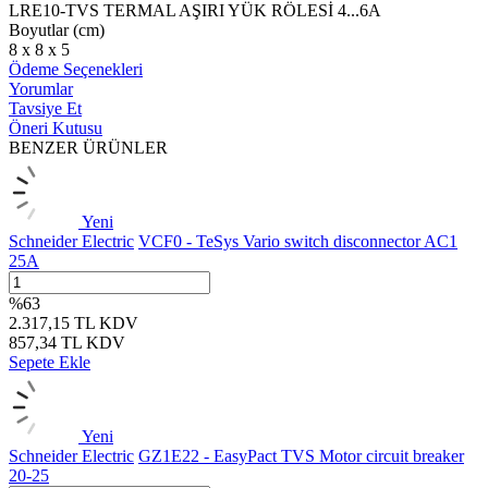
LRE10-TVS TERMAL AŞIRI YÜK RÖLESİ 4...6A
Boyutlar (cm)
8 x 8 x 5
Ödeme Seçenekleri
Yorumlar
Tavsiye Et
Öneri Kutusu
BENZER ÜRÜNLER
Yeni
Schneider Electric
VCF0 - TeSys Vario switch disconnector AC1
25A
%
63
2.317,15
TL
KDV
857,34
TL
KDV
Sepete Ekle
Yeni
Schneider Electric
GZ1E22 - EasyPact TVS Motor circuit breaker
20-25