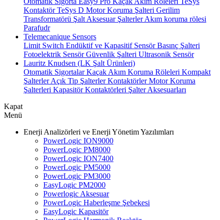
Otomatik Sigorta
Easy9 Pro Kaçak Akım Röleleri
TeSys
Kontaktör
TeSys D Motor Koruma Şalteri
Gerilim
Transformatörü
Şalt Aksesuar
Şalterler
Akım koruma rölesi
Parafudr
Telemecanique Sensors
Limit Switch
Endüktif ve Kapasitif Sensör
Basınç Şalteri
Fotoelektrik Sensör
Güvenlik Şalteri
Ultrasonik Sensör
Lauritz Knudsen (LK Şalt Ürünleri)
Otomatik Sigortalar
Kaçak Akım Koruma Röleleri
Kompakt
Şalterler
Açık Tip Şalterler
Kontaktörler
Motor Koruma
Şalterleri
Kapasitör Kontaktörleri
Şalter Aksesuarları
Kapat
Menü
Enerji Analizörleri ve Enerji Yönetim Yazılımları
PowerLogic ION9000
PowerLogic PM8000
PowerLogic ION7400
PowerLogic PM5000
PowerLogic PM3000
EasyLogic PM2000
Powerlogic Aksesuar
PowerLogic Haberleşme Şebekesi
EasyLogic Kapasitör