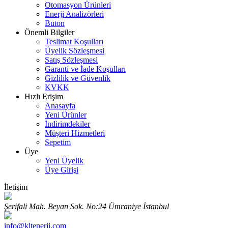
Otomasyon Ürünleri
Enerji Analizörleri
Buton
Önemli Bilgiler
Teslimat Koşulları
Üyelik Sözleşmesi
Satış Sözleşmesi
Garanti ve İade Koşulları
Gizlilik ve Güvenlik
KVKK
Hızlı Erişim
Anasayfa
Yeni Ürünler
İndirimdekiler
Müşteri Hizmetleri
Sepetim
Üye
Yeni Üyelik
Üye Girişi
İletişim
Şerifali Mah. Beyan Sok. No:24 Ümraniye İstanbul
info@kltenerji.com