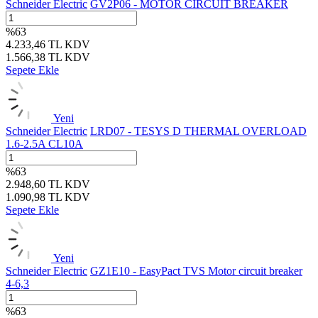
Schneider Electric
GV2P06 - MOTOR CIRCUIT BREAKER
%
63
4.233,46
TL
KDV
1.566,38
TL
KDV
Sepete Ekle
Yeni
Schneider Electric
LRD07 - TESYS D THERMAL OVERLOAD
1.6-2.5A CL10A
%
63
2.948,60
TL
KDV
1.090,98
TL
KDV
Sepete Ekle
Yeni
Schneider Electric
GZ1E10 - EasyPact TVS Motor circuit breaker
4-6,3
%
63