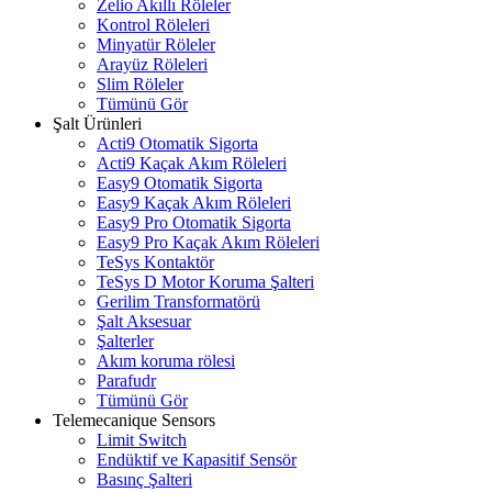
Zelio Akıllı Röleler
Kontrol Röleleri
Minyatür Röleler
Arayüz Röleleri
Slim Röleler
Tümünü Gör
Şalt Ürünleri
Acti9 Otomatik Sigorta
Acti9 Kaçak Akım Röleleri
Easy9 Otomatik Sigorta
Easy9 Kaçak Akım Röleleri
Easy9 Pro Otomatik Sigorta
Easy9 Pro Kaçak Akım Röleleri
TeSys Kontaktör
TeSys D Motor Koruma Şalteri
Gerilim Transformatörü
Şalt Aksesuar
Şalterler
Akım koruma rölesi
Parafudr
Tümünü Gör
Telemecanique Sensors
Limit Switch
Endüktif ve Kapasitif Sensör
Basınç Şalteri