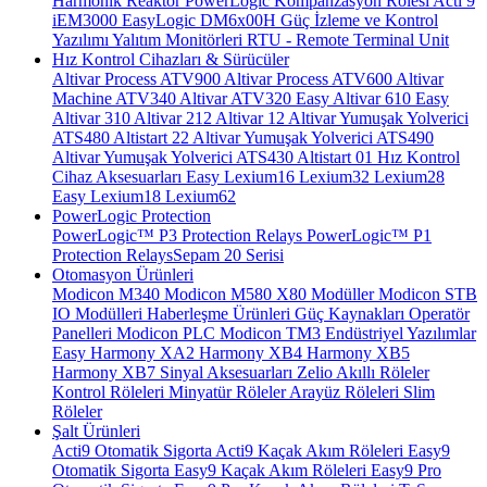
Harmonik Reaktör
PowerLogic Kompanzasyon Rölesi
Acti 9
iEM3000
EasyLogic DM6x00H
Güç İzleme ve Kontrol
Yazılımı
Yalıtım Monitörleri
RTU - Remote Terminal Unit
Hız Kontrol Cihazları & Sürücüler
Altivar Process ATV900
Altivar Process ATV600
Altivar
Machine ATV340
Altivar ATV320
Easy Altivar 610
Easy
Altivar 310
Altivar 212
Altivar 12
Altivar Yumuşak Yolverici
ATS480
Altistart 22
Altivar Yumuşak Yolverici ATS490
Altivar Yumuşak Yolverici ATS430
Altistart 01
Hız Kontrol
Cihaz Aksesuarları
Easy Lexium16
Lexium32
Lexium28
Easy Lexium18
Lexium62
PowerLogic Protection
PowerLogic™ P3 Protection Relays
PowerLogic™ P1
Protection Relays​
Sepam 20 Serisi
Otomasyon Ürünleri
Modicon M340
Modicon M580
X80 Modüller
Modicon STB
IO Modülleri
Haberleşme Ürünleri
Güç Kaynakları
Operatör
Panelleri
Modicon PLC
Modicon TM3
Endüstriyel Yazılımlar
Easy Harmony XA2
Harmony XB4
Harmony XB5
Harmony XB7
Sinyal Aksesuarları
Zelio Akıllı Röleler
Kontrol Röleleri
Minyatür Röleler
Arayüz Röleleri
Slim
Röleler
Şalt Ürünleri
Acti9 Otomatik Sigorta
Acti9 Kaçak Akım Röleleri
Easy9
Otomatik Sigorta
Easy9 Kaçak Akım Röleleri
Easy9 Pro