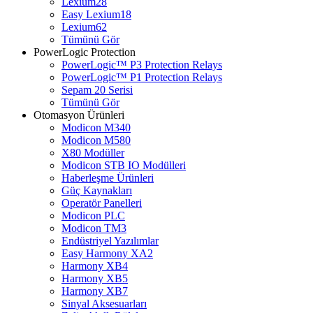
Lexium28
Easy Lexium18
Lexium62
Tümünü Gör
PowerLogic Protection
PowerLogic™ P3 Protection Relays
PowerLogic™ P1 Protection Relays​
Sepam 20 Serisi
Tümünü Gör
Otomasyon Ürünleri
Modicon M340
Modicon M580
X80 Modüller
Modicon STB IO Modülleri
Haberleşme Ürünleri
Güç Kaynakları
Operatör Panelleri
Modicon PLC
Modicon TM3
Endüstriyel Yazılımlar
Easy Harmony XA2
Harmony XB4
Harmony XB5
Harmony XB7
Sinyal Aksesuarları