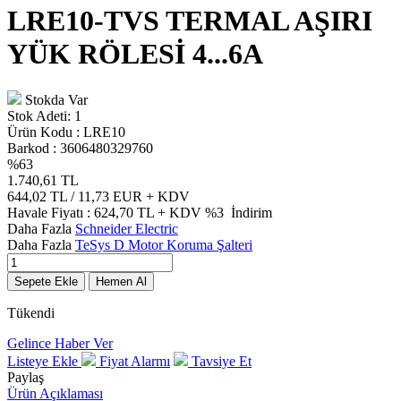
LRE10-TVS TERMAL AŞIRI
YÜK RÖLESİ 4...6A
Stokda Var
Stok Adeti:
1
Ürün Kodu :
LRE10
Barkod :
3606480329760
%
63
1.740,61
TL
644,02
TL / 11,73 EUR
+ KDV
Havale Fiyatı :
624,70
TL + KDV
%3
İndirim
Daha Fazla
Schneider Electric
Daha Fazla
TeSys D Motor Koruma Şalteri
Sepete Ekle
Hemen Al
Tükendi
Gelince Haber Ver
Listeye Ekle
Fiyat Alarmı
Tavsiye Et
Paylaş
Ürün Açıklaması