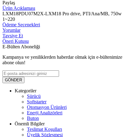
Paylaş
Ürün Açıklaması
LXM18PDU07M2X-LXM18 Pro drive, PTI/Ana/MB, 750w
1~220
Ödeme Seçenekleri
Yorumlar
Tavsiye Et
Öneri Kutusu
E-Bülten Aboneliği
Kampanya ve yeniliklerden haberdar olmak için e-bültenimize
abone olun!
GÖNDER
Kategoriler
Sürücü
Softstarter
Otomasyon Ürünleri
Enerji Analizörleri
Buton
Önemli Bilgiler
Teslimat Koşulları
Üyelik Sözleşmesi