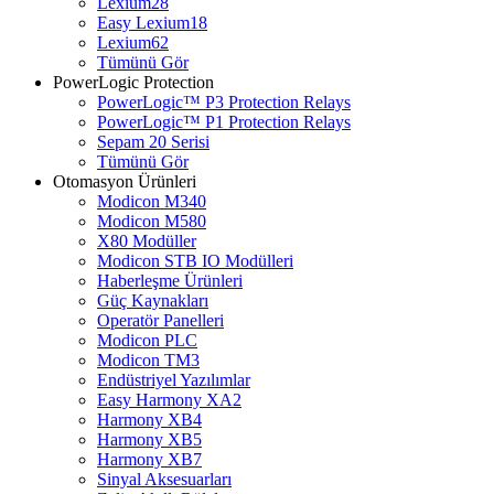
Lexium28
Easy Lexium18
Lexium62
Tümünü Gör
PowerLogic Protection
PowerLogic™ P3 Protection Relays
PowerLogic™ P1 Protection Relays​
Sepam 20 Serisi
Tümünü Gör
Otomasyon Ürünleri
Modicon M340
Modicon M580
X80 Modüller
Modicon STB IO Modülleri
Haberleşme Ürünleri
Güç Kaynakları
Operatör Panelleri
Modicon PLC
Modicon TM3
Endüstriyel Yazılımlar
Easy Harmony XA2
Harmony XB4
Harmony XB5
Harmony XB7
Sinyal Aksesuarları