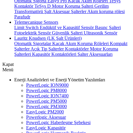
Otomatik Sigorta
Easy9 Pro Kaçak Akım Röleleri
TeSys
Kontaktör
TeSys D Motor Koruma Şalteri
Gerilim
Transformatörü
Şalt Aksesuar
Şalterler
Akım koruma rölesi
Parafudr
Telemecanique Sensors
Limit Switch
Endüktif ve Kapasitif Sensör
Basınç Şalteri
Fotoelektrik Sensör
Güvenlik Şalteri
Ultrasonik Sensör
Lauritz Knudsen (LK Şalt Ürünleri)
Otomatik Sigortalar
Kaçak Akım Koruma Röleleri
Kompakt
Şalterler
Açık Tip Şalterler
Kontaktörler
Motor Koruma
Şalterleri
Kapasitör Kontaktörleri
Şalter Aksesuarları
Kapat
Menü
Enerji Analizörleri ve Enerji Yönetim Yazılımları
PowerLogic ION9000
PowerLogic PM8000
PowerLogic ION7400
PowerLogic PM5000
PowerLogic PM3000
EasyLogic PM2000
Powerlogic Aksesuar
PowerLogic Haberleşme Şebekesi
EasyLogic Kapasitör