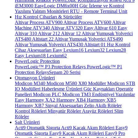
Harmonik Reaktör
PowerLogic Kompanzasyon Rölesi
Acti 9
iEM3000
EasyLogic DM6x00H
Güç İzleme ve Kontrol
Yazılımı
Yalıtım Monitörleri
RTU - Remote Terminal Unit
Hız Kontrol Cihazları & Sürücüler
Altivar Process ATV900
Altivar Process ATV600
Altivar
Machine ATV340
Altivar ATV320
Easy Altivar 610
Easy
Altivar 310
Altivar 212
Altivar 12
Altivar Yumuşak Yolverici
ATS480
Altistart 22
Altivar Yumuşak Yolverici ATS490
Altivar Yumuşak Yolverici ATS430
Altistart 01
Hız Kontrol
Cihaz Aksesuarları
Easy Lexium16
Lexium32
Lexium28
Easy Lexium18
Lexium62
PowerLogic Protection
PowerLogic™ P3 Protection Relays
PowerLogic™ P1
Protection Relays​
Sepam 20 Serisi
Otomasyon Ürünleri
Modicon M340
Modicon M580
X80 Modüller
Modicon STB
IO Modülleri
Haberleşme Ürünleri
Güç Kaynakları
Operatör
Panelleri
Modicon PLC
Modicon TM3
Endüstriyel Yazılımlar
Easy Harmony XA2
Harmony XB4
Harmony XB5
Harmony XB7
Sinyal Aksesuarları
Zelio Akıllı Röleler
Kontrol Röleleri
Minyatür Röleler
Arayüz Röleleri
Slim
Röleler
Şalt Ürünleri
Acti9 Otomatik Sigorta
Acti9 Kaçak Akım Röleleri
Easy9
Otomatik Sigorta
Easy9 Kaçak Akım Röleleri
Easy9 Pro