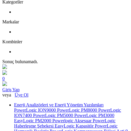
Kategoriler
Markalar
Kombinler
Sonuç bulunamadı.
0
Giriş Yap
veya
Üye Ol
Enerji Analizörleri ve Enerji Yönetim Yazılımları
PowerLogic ION9000
PowerLogic PM8000
PowerLogic
ION7400
PowerLogic PM5000
PowerLogic PM3000
EasyLogic PM2000
Powerlogic Aksesuar
PowerLogic
Haberleşme Şebekesi
EasyLogic Kapasitör
PowerLogic