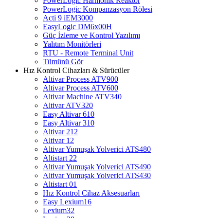
PowerLogic Harmonik Reaktör
PowerLogic Kompanzasyon Rölesi
Acti 9 iEM3000
EasyLogic DM6x00H
Güç İzleme ve Kontrol Yazılımı
Yalıtım Monitörleri
RTU - Remote Terminal Unit
Tümünü Gör
Hız Kontrol Cihazları & Sürücüler
Altivar Process ATV900
Altivar Process ATV600
Altivar Machine ATV340
Altivar ATV320
Easy Altivar 610
Easy Altivar 310
Altivar 212
Altivar 12
Altivar Yumuşak Yolverici ATS480
Altistart 22
Altivar Yumuşak Yolverici ATS490
Altivar Yumuşak Yolverici ATS430
Altistart 01
Hız Kontrol Cihaz Aksesuarları
Easy Lexium16
Lexium32