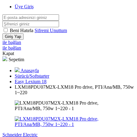
Üye Giriş
Beni Hatırla
Şifremi Unuttum
Giriş Yap
ile bağlan
ile bağlan
Kapat
Sepetim
Anasayfa
Sürücü/Softstarter
Easy Lexium 18
LXM18PDU07M2X-LXM18 Pro drive, PTI/Ana/MB, 750w
1~220
Schneider Electric