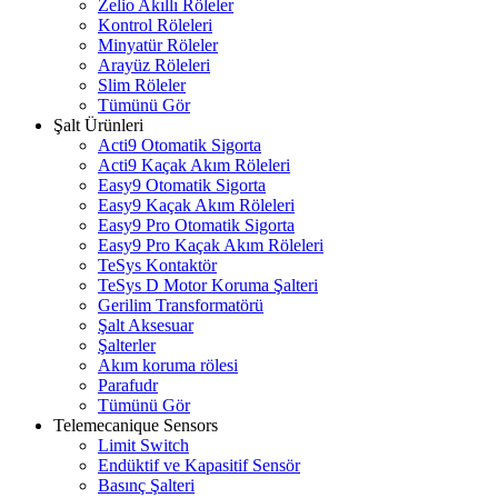
Zelio Akıllı Röleler
Kontrol Röleleri
Minyatür Röleler
Arayüz Röleleri
Slim Röleler
Tümünü Gör
Şalt Ürünleri
Acti9 Otomatik Sigorta
Acti9 Kaçak Akım Röleleri
Easy9 Otomatik Sigorta
Easy9 Kaçak Akım Röleleri
Easy9 Pro Otomatik Sigorta
Easy9 Pro Kaçak Akım Röleleri
TeSys Kontaktör
TeSys D Motor Koruma Şalteri
Gerilim Transformatörü
Şalt Aksesuar
Şalterler
Akım koruma rölesi
Parafudr
Tümünü Gör
Telemecanique Sensors
Limit Switch
Endüktif ve Kapasitif Sensör
Basınç Şalteri