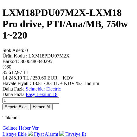
LXM18PDU07M2X-LXM18
Pro drive, PTI/Ana/MB, 750w
1~220
Stok Adeti:
0
Ürün Kodu :
LXM18PDU07M2X
Barkod :
3606486340295
%
60
35.612,97
TL
14.245,19
TL / 259,60 EUR
+ KDV
Havale Fiyatı :
13.817,83
TL + KDV
%3
İndirim
Daha Fazla
Schneider Electric
Daha Fazla
Easy Lexium 18
Sepete Ekle
Hemen Al
Tükendi
Gelince Haber Ver
Listeye Ekle
Fiyat Alarmı
Tavsiye Et