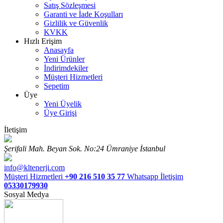
Satış Sözleşmesi
Garanti ve İade Koşulları
Gizlilik ve Güvenlik
KVKK
Hızlı Erişim
Anasayfa
Yeni Ürünler
İndirimdekiler
Müşteri Hizmetleri
Sepetim
Üye
Yeni Üyelik
Üye Girişi
İletişim
Şerifali Mah. Beyan Sok. No:24 Ümraniye İstanbul
info@kltenerji.com
Müşteri Hizmetleri
+90 216 510 35 77
Whatsapp İletişim
05330179930
Sosyal Medya