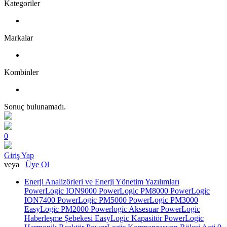
Kategoriler
Markalar
Kombinler
Sonuç bulunamadı.
0
Giriş Yap
veya
Üye Ol
Enerji Analizörleri ve Enerji Yönetim Yazılımları
PowerLogic ION9000
PowerLogic PM8000
PowerLogic
ION7400
PowerLogic PM5000
PowerLogic PM3000
EasyLogic PM2000
Powerlogic Aksesuar
PowerLogic
Haberleşme Şebekesi
EasyLogic Kapasitör
PowerLogic