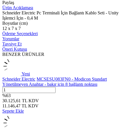
Paylaş
Ürün Açıklaması
Schneider Electric Pc Terminali İçin Bağlantı Kablo Seti - Unity
İşlemci İçin - 0,4 M
Boyutlar (cm)
12 x 7 x 7
Ödeme Seçenekleri
Yorumlar
Tavsiye Et
Öneri Kutusu
BENZER ÜRÜNLER
Yeni
Schneider Electric
MCSESU083FN0 - Modicon Standart
Yönetilmeyen Anahtar - bakır için 8 bağlantı noktası
%
63
30.125,61
TL
KDV
11.146,47
TL
KDV
Sepete Ekle