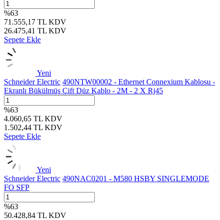
%
63
71.555,17
TL
KDV
26.475,41
TL
KDV
Sepete Ekle
Yeni
Schneider Electric
490NTW00002 - Ethernet Connexium Kablosu -
Ekranlı Bükülmüş Çift Düz Kablo - 2M - 2 X Rj45
%
63
4.060,65
TL
KDV
1.502,44
TL
KDV
Sepete Ekle
Yeni
Schneider Electric
490NAC0201 - M580 HSBY SINGLEMODE
FO SFP
%
63
50.428,84
TL
KDV