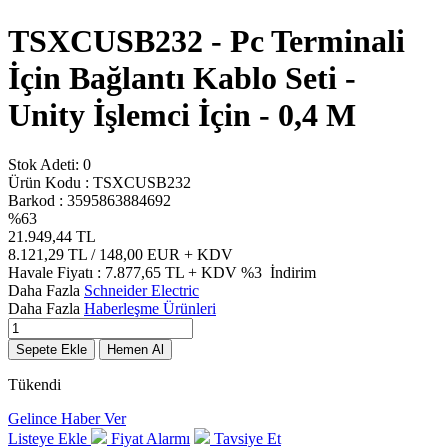
TSXCUSB232 - Pc Terminali
İçin Bağlantı Kablo Seti -
Unity İşlemci İçin - 0,4 M
Stok Adeti:
0
Ürün Kodu :
TSXCUSB232
Barkod :
3595863884692
%
63
21.949,44
TL
8.121,29
TL / 148,00 EUR
+ KDV
Havale Fiyatı :
7.877,65
TL + KDV
%3
İndirim
Daha Fazla
Schneider Electric
Daha Fazla
Haberleşme Ürünleri
Sepete Ekle
Hemen Al
Tükendi
Gelince Haber Ver
Listeye Ekle
Fiyat Alarmı
Tavsiye Et