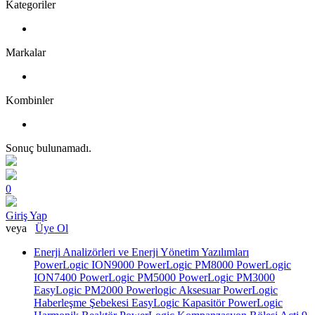
Kategoriler
Markalar
Kombinler
Sonuç bulunamadı.
0
Giriş Yap
veya
Üye Ol
Enerji Analizörleri ve Enerji Yönetim Yazılımları
PowerLogic ION9000
PowerLogic PM8000
PowerLogic
ION7400
PowerLogic PM5000
PowerLogic PM3000
EasyLogic PM2000
Powerlogic Aksesuar
PowerLogic
Haberleşme Şebekesi
EasyLogic Kapasitör
PowerLogic