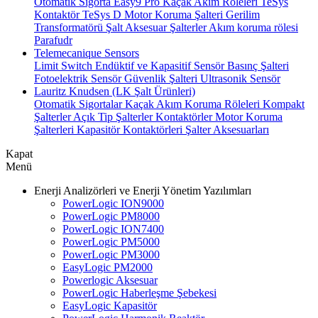
Otomatik Sigorta
Easy9 Pro Kaçak Akım Röleleri
TeSys
Kontaktör
TeSys D Motor Koruma Şalteri
Gerilim
Transformatörü
Şalt Aksesuar
Şalterler
Akım koruma rölesi
Parafudr
Telemecanique Sensors
Limit Switch
Endüktif ve Kapasitif Sensör
Basınç Şalteri
Fotoelektrik Sensör
Güvenlik Şalteri
Ultrasonik Sensör
Lauritz Knudsen (LK Şalt Ürünleri)
Otomatik Sigortalar
Kaçak Akım Koruma Röleleri
Kompakt
Şalterler
Açık Tip Şalterler
Kontaktörler
Motor Koruma
Şalterleri
Kapasitör Kontaktörleri
Şalter Aksesuarları
Kapat
Menü
Enerji Analizörleri ve Enerji Yönetim Yazılımları
PowerLogic ION9000
PowerLogic PM8000
PowerLogic ION7400
PowerLogic PM5000
PowerLogic PM3000
EasyLogic PM2000
Powerlogic Aksesuar
PowerLogic Haberleşme Şebekesi
EasyLogic Kapasitör