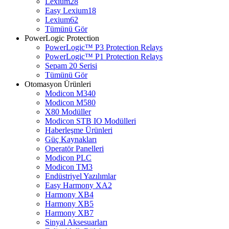
Lexium28
Easy Lexium18
Lexium62
Tümünü Gör
PowerLogic Protection
PowerLogic™ P3 Protection Relays
PowerLogic™ P1 Protection Relays​
Sepam 20 Serisi
Tümünü Gör
Otomasyon Ürünleri
Modicon M340
Modicon M580
X80 Modüller
Modicon STB IO Modülleri
Haberleşme Ürünleri
Güç Kaynakları
Operatör Panelleri
Modicon PLC
Modicon TM3
Endüstriyel Yazılımlar
Easy Harmony XA2
Harmony XB4
Harmony XB5
Harmony XB7
Sinyal Aksesuarları