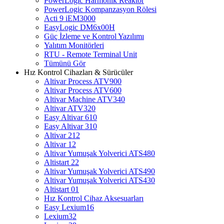
PowerLogic Harmonik Reaktör
PowerLogic Kompanzasyon Rölesi
Acti 9 iEM3000
EasyLogic DM6x00H
Güç İzleme ve Kontrol Yazılımı
Yalıtım Monitörleri
RTU - Remote Terminal Unit
Tümünü Gör
Hız Kontrol Cihazları & Sürücüler
Altivar Process ATV900
Altivar Process ATV600
Altivar Machine ATV340
Altivar ATV320
Easy Altivar 610
Easy Altivar 310
Altivar 212
Altivar 12
Altivar Yumuşak Yolverici ATS480
Altistart 22
Altivar Yumuşak Yolverici ATS490
Altivar Yumuşak Yolverici ATS430
Altistart 01
Hız Kontrol Cihaz Aksesuarları
Easy Lexium16
Lexium32