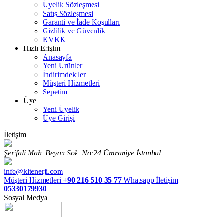
Üyelik Sözleşmesi
Satış Sözleşmesi
Garanti ve İade Koşulları
Gizlilik ve Güvenlik
KVKK
Hızlı Erişim
Anasayfa
Yeni Ürünler
İndirimdekiler
Müşteri Hizmetleri
Sepetim
Üye
Yeni Üyelik
Üye Girişi
İletişim
Şerifali Mah. Beyan Sok. No:24 Ümraniye İstanbul
info@kltenerji.com
Müşteri Hizmetleri
+90 216 510 35 77
Whatsapp İletişim
05330179930
Sosyal Medya