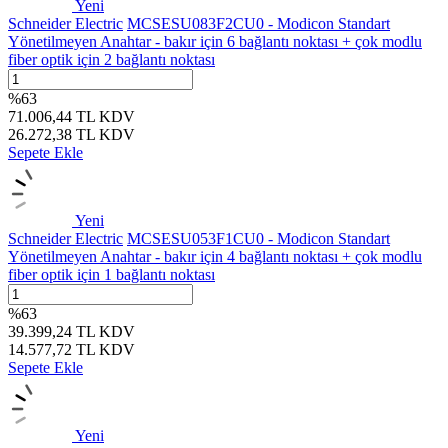
Yeni
Schneider Electric
MCSESU083F2CU0 - Modicon Standart
Yönetilmeyen Anahtar - bakır için 6 bağlantı noktası + çok modlu
fiber optik için 2 bağlantı noktası
%
63
71.006,44
TL
KDV
26.272,38
TL
KDV
Sepete Ekle
Yeni
Schneider Electric
MCSESU053F1CU0 - Modicon Standart
Yönetilmeyen Anahtar - bakır için 4 bağlantı noktası + çok modlu
fiber optik için 1 bağlantı noktası
%
63
39.399,24
TL
KDV
14.577,72
TL
KDV
Sepete Ekle
Yeni