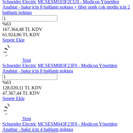
Schneider Electric
MCSESM103F2CU0 - Modicon Yönetilen
Anahtar - bakır için 8 bağlantı noktası + fiber optik çok modlu için 2
bağlantı noktası
%
63
167.364,48
TL
KDV
61.924,86
TL
KDV
Sepete Ekle
Yeni
Schneider Electric
MCSESM083F23F0 - Modicon Yönetilen
Anahtar - bakır için 8 bağlantı noktası
%
63
128.020,11
TL
KDV
47.367,44
TL
KDV
Sepete Ekle
Yeni
Schneider Electric
MCSESM043F23F0 - Modicon Yönetilen
Anahtar - bakır için 4 bağlantı noktası