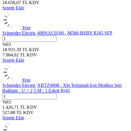
18.658,67
TL
KDV
Sepete Ekle
Yeni
Schneider Electric
490NAC0100 - M580 HSBY RJ45 SFP
%
63
18.931,39
TL
KDV
7.004,62
TL
KDV
Sepete Ekle
Yeni
Schneider Electric
XBTZ9008 - Xbt Terminali İçin Modbus Seri
Bağlantı - U = 2,5 M - 1 Erkek Rj45
%
63
1.426,71
TL
KDV
527,88
TL
KDV
Sepete Ekle