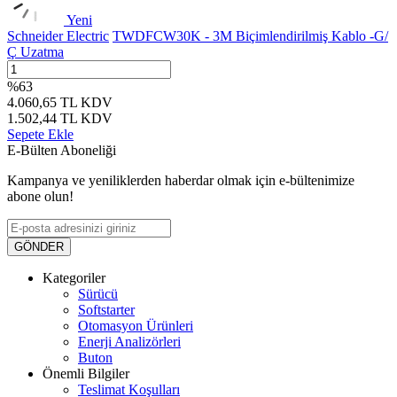
Yeni
Schneider Electric
TWDFCW30K - 3M Biçimlendirilmiş Kablo -G/
Ç Uzatma
%
63
4.060,65
TL
KDV
1.502,44
TL
KDV
Sepete Ekle
E-Bülten Aboneliği
Kampanya ve yeniliklerden haberdar olmak için e-bültenimize
abone olun!
GÖNDER
Kategoriler
Sürücü
Softstarter
Otomasyon Ürünleri
Enerji Analizörleri
Buton
Önemli Bilgiler
Teslimat Koşulları