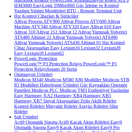
Harmonik Reaktör
PowerLogic Kompanzasyon Rölesi
Acti 9
iEM3000
EasyLogic DM6x00H
Güç İzleme ve Kontrol
Yazılımı
Yalıtım Monitörleri
RTU - Remote Terminal Unit
Hız Kontrol Cihazları & Sürücüler
Altivar Process ATV900
Altivar Process ATV600
Altivar
Machine ATV340
Altivar ATV320
Easy Altivar 610
Easy
Altivar 310
Altivar 212
Altivar 12
Altivar Yumuşak Yolverici
ATS480
Altistart 22
Altivar Yumuşak Yolverici ATS490
Altivar Yumuşak Yolverici ATS430
Altistart 01
Hız Kontrol
Cihaz Aksesuarları
Easy Lexium16
Lexium32
Lexium28
Easy Lexium18
Lexium62
PowerLogic Protection
PowerLogic™ P3 Protection Relays
PowerLogic™ P1
Protection Relays​
Sepam 20 Serisi
Otomasyon Ürünleri
Modicon M340
Modicon M580
X80 Modüller
Modicon STB
IO Modülleri
Haberleşme Ürünleri
Güç Kaynakları
Operatör
Panelleri
Modicon PLC
Modicon TM3
Endüstriyel Yazılımlar
Easy Harmony XA2
Harmony XB4
Harmony XB5
Harmony XB7
Sinyal Aksesuarları
Zelio Akıllı Röleler
Kontrol Röleleri
Minyatür Röleler
Arayüz Röleleri
Slim
Röleler
Şalt Ürünleri
Acti9 Otomatik Sigorta
Acti9 Kaçak Akım Röleleri
Easy9
Otomatik Sigorta
Easy9 Kaçak Akım Röleleri
Easy9 Pro