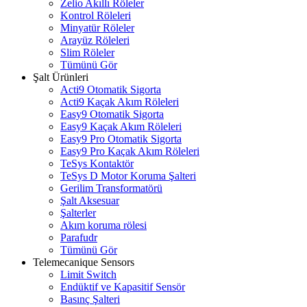
Zelio Akıllı Röleler
Kontrol Röleleri
Minyatür Röleler
Arayüz Röleleri
Slim Röleler
Tümünü Gör
Şalt Ürünleri
Acti9 Otomatik Sigorta
Acti9 Kaçak Akım Röleleri
Easy9 Otomatik Sigorta
Easy9 Kaçak Akım Röleleri
Easy9 Pro Otomatik Sigorta
Easy9 Pro Kaçak Akım Röleleri
TeSys Kontaktör
TeSys D Motor Koruma Şalteri
Gerilim Transformatörü
Şalt Aksesuar
Şalterler
Akım koruma rölesi
Parafudr
Tümünü Gör
Telemecanique Sensors
Limit Switch
Endüktif ve Kapasitif Sensör
Basınç Şalteri