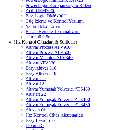
PowerLogic Harmonik Reaktör
PowerLogic Kompanzasyon Rölesi
Acti 9 iEM3000
EasyLogic DM6x00H
Güç İzleme ve Kontrol Yazılımı
Yalıtım Monitörleri
RTU - Remote Terminal Unit
Tümünü Gör
Hız Kontrol Cihazları & Sürücüler
Altivar Process ATV900
Altivar Process ATV600
Altivar Machine ATV340
Altivar ATV320
Easy Altivar 610
Easy Altivar 310
Altivar 212
Altivar 12
Altivar Yumuşak Yolverici ATS480
Altistart 22
Altivar Yumuşak Yolverici ATS490
Altivar Yumuşak Yolverici ATS430
Altistart 01
Hız Kontrol Cihaz Aksesuarları
Easy Lexium16
Lexium32