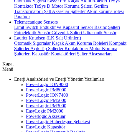
Otomatik Sigorta
Easy9 Pro Kaçak Akım Röleleri
TeSys
Kontaktör
TeSys D Motor Koruma Şalteri
Gerilim
Transformatörü
Şalt Aksesuar
Şalterler
Akım koruma rölesi
Parafudr
Telemecanique Sensors
Limit Switch
Endüktif ve Kapasitif Sensör
Basınç Şalteri
Fotoelektrik Sensör
Güvenlik Şalteri
Ultrasonik Sensör
Lauritz Knudsen (LK Şalt Ürünleri)
Otomatik Sigortalar
Kaçak Akım Koruma Röleleri
Kompakt
Şalterler
Açık Tip Şalterler
Kontaktörler
Motor Koruma
Şalterleri
Kapasitör Kontaktörleri
Şalter Aksesuarları
Kapat
Menü
Enerji Analizörleri ve Enerji Yönetim Yazılımları
PowerLogic ION9000
PowerLogic PM8000
PowerLogic ION7400
PowerLogic PM5000
PowerLogic PM3000
EasyLogic PM2000
Powerlogic Aksesuar
PowerLogic Haberleşme Şebekesi
EasyLogic Kapasitör