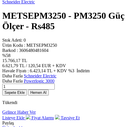
Schneider Electric
METSEPM3250 - PM3250 Güç
Ölçer - Rs485
Stok Adeti:
0
Ürün Kodu :
METSEPM3250
Barkod :
3606480481604
%
58
15.766,17
TL
6.621,79
TL / 120,54 EUR
+ KDV
Havale Fiyatı :
6.423,14
TL + KDV
%3
İndirim
Daha Fazla
Schneider Electric
Daha Fazla
Powerlogic 3000
Sepete Ekle
Hemen Al
Tükendi
Gelince Haber Ver
Listeye Ekle
Fiyat Alarmı
Tavsiye Et
Paylaş