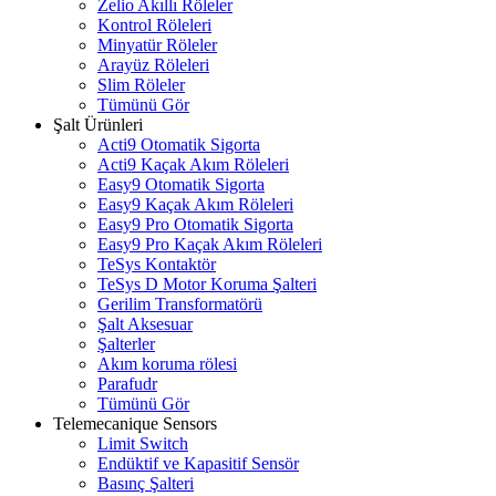
Zelio Akıllı Röleler
Kontrol Röleleri
Minyatür Röleler
Arayüz Röleleri
Slim Röleler
Tümünü Gör
Şalt Ürünleri
Acti9 Otomatik Sigorta
Acti9 Kaçak Akım Röleleri
Easy9 Otomatik Sigorta
Easy9 Kaçak Akım Röleleri
Easy9 Pro Otomatik Sigorta
Easy9 Pro Kaçak Akım Röleleri
TeSys Kontaktör
TeSys D Motor Koruma Şalteri
Gerilim Transformatörü
Şalt Aksesuar
Şalterler
Akım koruma rölesi
Parafudr
Tümünü Gör
Telemecanique Sensors
Limit Switch
Endüktif ve Kapasitif Sensör
Basınç Şalteri