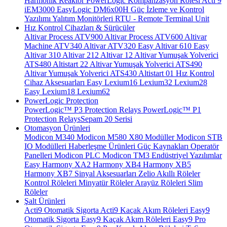
Harmonik Reaktör
PowerLogic Kompanzasyon Rölesi
Acti 9
iEM3000
EasyLogic DM6x00H
Güç İzleme ve Kontrol
Yazılımı
Yalıtım Monitörleri
RTU - Remote Terminal Unit
Hız Kontrol Cihazları & Sürücüler
Altivar Process ATV900
Altivar Process ATV600
Altivar
Machine ATV340
Altivar ATV320
Easy Altivar 610
Easy
Altivar 310
Altivar 212
Altivar 12
Altivar Yumuşak Yolverici
ATS480
Altistart 22
Altivar Yumuşak Yolverici ATS490
Altivar Yumuşak Yolverici ATS430
Altistart 01
Hız Kontrol
Cihaz Aksesuarları
Easy Lexium16
Lexium32
Lexium28
Easy Lexium18
Lexium62
PowerLogic Protection
PowerLogic™ P3 Protection Relays
PowerLogic™ P1
Protection Relays​
Sepam 20 Serisi
Otomasyon Ürünleri
Modicon M340
Modicon M580
X80 Modüller
Modicon STB
IO Modülleri
Haberleşme Ürünleri
Güç Kaynakları
Operatör
Panelleri
Modicon PLC
Modicon TM3
Endüstriyel Yazılımlar
Easy Harmony XA2
Harmony XB4
Harmony XB5
Harmony XB7
Sinyal Aksesuarları
Zelio Akıllı Röleler
Kontrol Röleleri
Minyatür Röleler
Arayüz Röleleri
Slim
Röleler
Şalt Ürünleri
Acti9 Otomatik Sigorta
Acti9 Kaçak Akım Röleleri
Easy9
Otomatik Sigorta
Easy9 Kaçak Akım Röleleri
Easy9 Pro