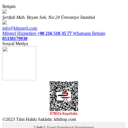
İletişim
Şerifali Mah. Beyan Sok. No:24 Ümraniye İstanbul
info@kltenerji.com
Müşteri Hizmetleri
+90 216 510 35 77
Whatsapp İletişim
05330179930
Sosyal Medya
©2023 Tüm Hakkı Saklıdır. kltshop.com
T
-Soft
E-Ticaret
Sistemleriyle Hazırlanmıştır.