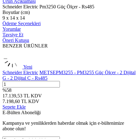
Ürün Açıklaması
Schneider Electric Pm3250 Güç Ölçer - Rs485
Boyutlar (cm)
9 x 14 x 14
Ödeme Seçenekleri
Yorumlar
Tavsiye Et
Öneri Kutusu
BENZER ÜRÜNLER
Yeni
Schneider Electric
METSEPM3255 - PM3255 Güç Ölçer - 2 Dijital
G - 2 Dijital Ç - Rs485
%
58
17.139,53
TL
KDV
7.198,60
TL
KDV
Sepete Ekle
E-Bülten Aboneliği
Kampanya ve yeniliklerden haberdar olmak için e-bültenimize
abone olun!