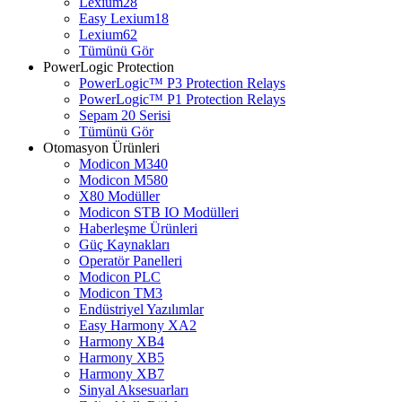
Lexium28
Easy Lexium18
Lexium62
Tümünü Gör
PowerLogic Protection
PowerLogic™ P3 Protection Relays
PowerLogic™ P1 Protection Relays​
Sepam 20 Serisi
Tümünü Gör
Otomasyon Ürünleri
Modicon M340
Modicon M580
X80 Modüller
Modicon STB IO Modülleri
Haberleşme Ürünleri
Güç Kaynakları
Operatör Panelleri
Modicon PLC
Modicon TM3
Endüstriyel Yazılımlar
Easy Harmony XA2
Harmony XB4
Harmony XB5
Harmony XB7
Sinyal Aksesuarları