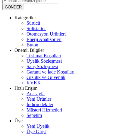
GÖNDER
Kategoriler
Sürücü
Softstarter
Otomasyon Ürünleri
Enerji Analizörleri
Buton
Önemli Bilgiler
Teslimat Koşulları
Üyelik Sözleşmesi
Satış Sözleşmesi
Garanti ve İade Koşulları
Gizlilik ve Güvenlik
KVKK
Hızlı Erişim
Anasayfa
Yeni Ürünler
İndirimdekiler
Müşteri Hizmetleri
Sepetim
Üye
Yeni Üyelik
Üye Girişi