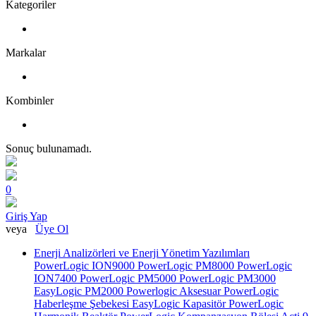
Kategoriler
Markalar
Kombinler
Sonuç bulunamadı.
0
Giriş Yap
veya
Üye Ol
Enerji Analizörleri ve Enerji Yönetim Yazılımları
PowerLogic ION9000
PowerLogic PM8000
PowerLogic
ION7400
PowerLogic PM5000
PowerLogic PM3000
EasyLogic PM2000
Powerlogic Aksesuar
PowerLogic
Haberleşme Şebekesi
EasyLogic Kapasitör
PowerLogic