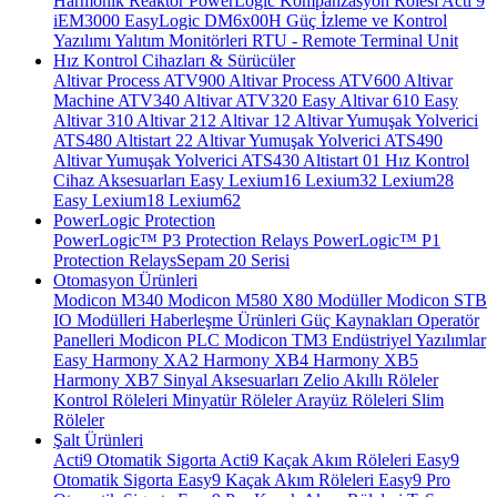
Harmonik Reaktör
PowerLogic Kompanzasyon Rölesi
Acti 9
iEM3000
EasyLogic DM6x00H
Güç İzleme ve Kontrol
Yazılımı
Yalıtım Monitörleri
RTU - Remote Terminal Unit
Hız Kontrol Cihazları & Sürücüler
Altivar Process ATV900
Altivar Process ATV600
Altivar
Machine ATV340
Altivar ATV320
Easy Altivar 610
Easy
Altivar 310
Altivar 212
Altivar 12
Altivar Yumuşak Yolverici
ATS480
Altistart 22
Altivar Yumuşak Yolverici ATS490
Altivar Yumuşak Yolverici ATS430
Altistart 01
Hız Kontrol
Cihaz Aksesuarları
Easy Lexium16
Lexium32
Lexium28
Easy Lexium18
Lexium62
PowerLogic Protection
PowerLogic™ P3 Protection Relays
PowerLogic™ P1
Protection Relays​
Sepam 20 Serisi
Otomasyon Ürünleri
Modicon M340
Modicon M580
X80 Modüller
Modicon STB
IO Modülleri
Haberleşme Ürünleri
Güç Kaynakları
Operatör
Panelleri
Modicon PLC
Modicon TM3
Endüstriyel Yazılımlar
Easy Harmony XA2
Harmony XB4
Harmony XB5
Harmony XB7
Sinyal Aksesuarları
Zelio Akıllı Röleler
Kontrol Röleleri
Minyatür Röleler
Arayüz Röleleri
Slim
Röleler
Şalt Ürünleri
Acti9 Otomatik Sigorta
Acti9 Kaçak Akım Röleleri
Easy9
Otomatik Sigorta
Easy9 Kaçak Akım Röleleri
Easy9 Pro