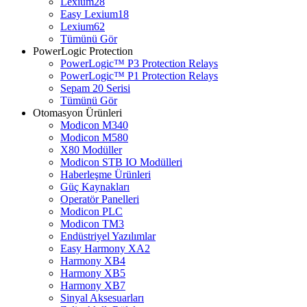
Lexium28
Easy Lexium18
Lexium62
Tümünü Gör
PowerLogic Protection
PowerLogic™ P3 Protection Relays
PowerLogic™ P1 Protection Relays​
Sepam 20 Serisi
Tümünü Gör
Otomasyon Ürünleri
Modicon M340
Modicon M580
X80 Modüller
Modicon STB IO Modülleri
Haberleşme Ürünleri
Güç Kaynakları
Operatör Panelleri
Modicon PLC
Modicon TM3
Endüstriyel Yazılımlar
Easy Harmony XA2
Harmony XB4
Harmony XB5
Harmony XB7
Sinyal Aksesuarları