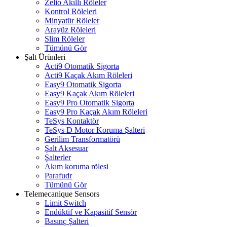
Zelio Akıllı Röleler
Kontrol Röleleri
Minyatür Röleler
Arayüz Röleleri
Slim Röleler
Tümünü Gör
Şalt Ürünleri
Acti9 Otomatik Sigorta
Acti9 Kaçak Akım Röleleri
Easy9 Otomatik Sigorta
Easy9 Kaçak Akım Röleleri
Easy9 Pro Otomatik Sigorta
Easy9 Pro Kaçak Akım Röleleri
TeSys Kontaktör
TeSys D Motor Koruma Şalteri
Gerilim Transformatörü
Şalt Aksesuar
Şalterler
Akım koruma rölesi
Parafudr
Tümünü Gör
Telemecanique Sensors
Limit Switch
Endüktif ve Kapasitif Sensör
Basınç Şalteri