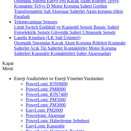
Otomatik Sigorta
Easy9 Pro Kaçak Akım Röleleri
TeSys
Kontaktör
TeSys D Motor Koruma Şalteri
Gerilim
Transformatörü
Şalt Aksesuar
Şalterler
Akım koruma rölesi
Parafudr
Telemecanique Sensors
Limit Switch
Endüktif ve Kapasitif Sensör
Basınç Şalteri
Fotoelektrik Sensör
Güvenlik Şalteri
Ultrasonik Sensör
Lauritz Knudsen (LK Şalt Ürünleri)
Otomatik Sigortalar
Kaçak Akım Koruma Röleleri
Kompakt
Şalterler
Açık Tip Şalterler
Kontaktörler
Motor Koruma
Şalterleri
Kapasitör Kontaktörleri
Şalter Aksesuarları
Kapat
Menü
Enerji Analizörleri ve Enerji Yönetim Yazılımları
PowerLogic ION9000
PowerLogic PM8000
PowerLogic ION7400
PowerLogic PM5000
PowerLogic PM3000
EasyLogic PM2000
Powerlogic Aksesuar
PowerLogic Haberleşme Şebekesi
EasyLogic Kapasitör