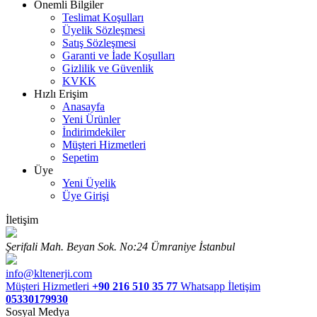
Önemli Bilgiler
Teslimat Koşulları
Üyelik Sözleşmesi
Satış Sözleşmesi
Garanti ve İade Koşulları
Gizlilik ve Güvenlik
KVKK
Hızlı Erişim
Anasayfa
Yeni Ürünler
İndirimdekiler
Müşteri Hizmetleri
Sepetim
Üye
Yeni Üyelik
Üye Girişi
İletişim
Şerifali Mah. Beyan Sok. No:24 Ümraniye İstanbul
info@kltenerji.com
Müşteri Hizmetleri
+90 216 510 35 77
Whatsapp İletişim
05330179930
Sosyal Medya