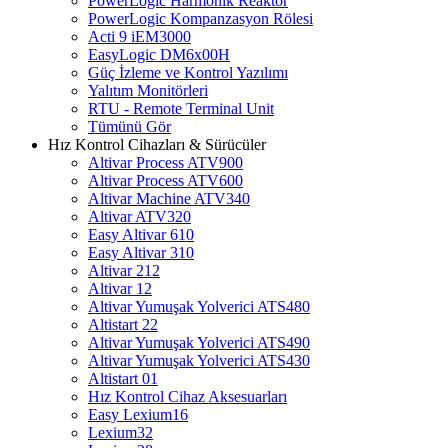
PowerLogic Harmonik Reaktör
PowerLogic Kompanzasyon Rölesi
Acti 9 iEM3000
EasyLogic DM6x00H
Güç İzleme ve Kontrol Yazılımı
Yalıtım Monitörleri
RTU - Remote Terminal Unit
Tümünü Gör
Hız Kontrol Cihazları & Sürücüler
Altivar Process ATV900
Altivar Process ATV600
Altivar Machine ATV340
Altivar ATV320
Easy Altivar 610
Easy Altivar 310
Altivar 212
Altivar 12
Altivar Yumuşak Yolverici ATS480
Altistart 22
Altivar Yumuşak Yolverici ATS490
Altivar Yumuşak Yolverici ATS430
Altistart 01
Hız Kontrol Cihaz Aksesuarları
Easy Lexium16
Lexium32