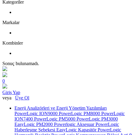
Kategoriler
Markalar
Kombinler
Sonuç bulunamadı.
0
Giriş Yap
veya
Üye Ol
Enerji Analizörleri ve Enerji Yönetim Yazılımları
PowerLogic ION9000
PowerLogic PM8000
PowerLogic
ION7400
PowerLogic PM5000
PowerLogic PM3000
EasyLogic PM2000
Powerlogic Aksesuar
PowerLogic
Haberleşme Şebekesi
EasyLogic Kapasitör
PowerLogic