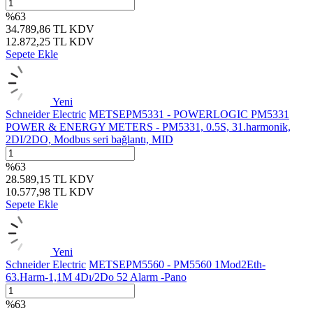
%
63
34.789,86
TL
KDV
12.872,25
TL
KDV
Sepete Ekle
Yeni
Schneider Electric
METSEPM5331 - POWERLOGIC PM5331
POWER & ENERGY METERS - PM5331, 0.5S, 31.harmonik,
2DI/2DO, Modbus seri bağlantı, MID
%
63
28.589,15
TL
KDV
10.577,98
TL
KDV
Sepete Ekle
Yeni
Schneider Electric
METSEPM5560 - PM5560 1Mod2Eth-
63.Harm-1,1M 4Dı/2Do 52 Alarm -Pano
%
63