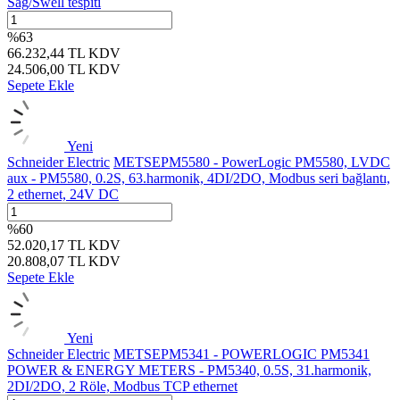
Sag/Swell tespiti
%
63
66.232,44
TL
KDV
24.506,00
TL
KDV
Sepete Ekle
Yeni
Schneider Electric
METSEPM5580 - PowerLogic PM5580, LVDC
aux - PM5580, 0.2S, 63.harmonik, 4DI/2DO, Modbus seri bağlantı,
2 ethernet, 24V DC
%
60
52.020,17
TL
KDV
20.808,07
TL
KDV
Sepete Ekle
Yeni
Schneider Electric
METSEPM5341 - POWERLOGIC PM5341
POWER & ENERGY METERS - PM5340, 0.5S, 31.harmonik,
2DI/2DO, 2 Röle, Modbus TCP ethernet