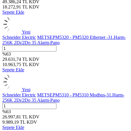
49.386,24
TL
KDV
18.272,91
TL
KDV
Sepete Ekle
Yeni
Schneider Electric
METSEPM5320 - PM5320 Ethernet -31.Harm-
256K 2Dı/2Do 35 Alarm-Pano
%
63
29.631,74
TL
KDV
10.963,75
TL
KDV
Sepete Ekle
Yeni
Schneider Electric
METSEPM5310 - PM5310 Modbus-31.Harm-
256K 2Dı/2Do 35 Alarm-Pano
%
63
26.997,81
TL
KDV
9.989,19
TL
KDV
Sepete Ekle