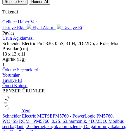
Sepete Ekle
Hemen Al
Tükendi
Gelince Haber Ver
Listeye Ekle
Fiyat Alarmı
Tavsiye Et
Paylaş
Ürün Açıklaması
Schneider Electric Pm5330, 0.5S, 31.H, 2Dı/2Do, 2 Röle, Mod
Boyutlar (cm)
13 x 13 x 11
Ağırlık (Kg)
1
Ödeme Seçenekleri
Yorumlar
Tavsiye Et
Öneri Kutusu
BENZER ÜRÜNLER
Yeni
Schneider Electric
METSEPM5760 - PowerLogic PM5760,
WC+SS RCM - PM5760, 0.2S, 63.harmonik, 4DI/2DO, Modbus
seri bağlantı, 2 ethernet, kaçak akım izleme, Dalgaformu yakalama,