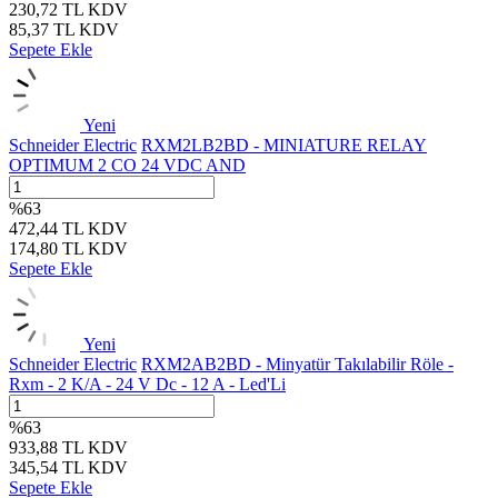
230,72
TL
KDV
85,37
TL
KDV
Sepete Ekle
Yeni
Schneider Electric
RXM2LB2BD - MINIATURE RELAY
OPTIMUM 2 CO 24 VDC AND
%
63
472,44
TL
KDV
174,80
TL
KDV
Sepete Ekle
Yeni
Schneider Electric
RXM2AB2BD - Minyatür Takılabilir Röle -
Rxm - 2 K/A - 24 V Dc - 12 A - Led'Li
%
63
933,88
TL
KDV
345,54
TL
KDV
Sepete Ekle