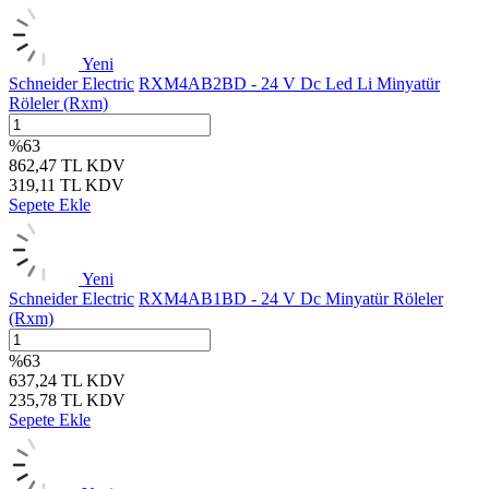
Yeni
Schneider Electric
RXM4AB2BD - 24 V Dc Led Li Minyatür
Röleler (Rxm)
%
63
862,47
TL
KDV
319,11
TL
KDV
Sepete Ekle
Yeni
Schneider Electric
RXM4AB1BD - 24 V Dc Minyatür Röleler
(Rxm)
%
63
637,24
TL
KDV
235,78
TL
KDV
Sepete Ekle