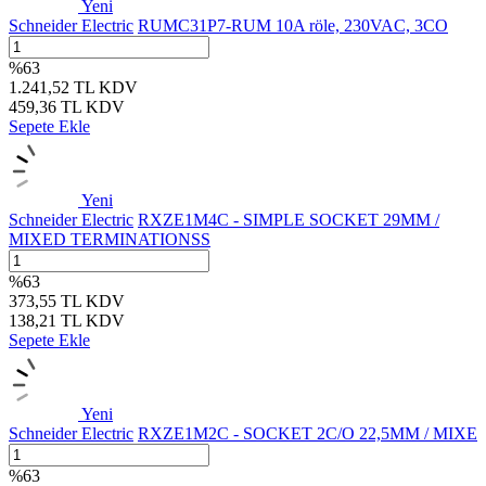
Yeni
Schneider Electric
RUMC31P7-RUM 10A röle, 230VAC, 3CO
%
63
1.241,52
TL
KDV
459,36
TL
KDV
Sepete Ekle
Yeni
Schneider Electric
RXZE1M4C - SIMPLE SOCKET 29MM /
MIXED TERMINATIONSS
%
63
373,55
TL
KDV
138,21
TL
KDV
Sepete Ekle
Yeni
Schneider Electric
RXZE1M2C - SOCKET 2C/O 22,5MM / MIXE
%
63