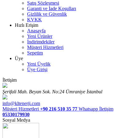
Satış Sözleşmesi
Garanti ve İade Koşulları
Gizlilik ve Güvenlik
KVKK
Hızlı Erişim
Anasayfa
Yeni Ürünler
İndirimdekiler
Müşteri Hizmetleri
Sepetim
Üye
Yeni Üyelik
Üye Girişi
İletişim
Şerifali Mah. Beyan Sok. No:24 Ümraniye İstanbul
info@kltenerji.com
Müşteri Hizmetleri
+90 216 510 35 77
Whatsapp İletişim
05330179930
Sosyal Medya