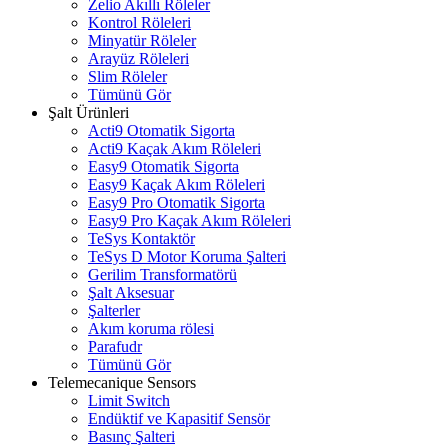
Zelio Akıllı Röleler
Kontrol Röleleri
Minyatür Röleler
Arayüz Röleleri
Slim Röleler
Tümünü Gör
Şalt Ürünleri
Acti9 Otomatik Sigorta
Acti9 Kaçak Akım Röleleri
Easy9 Otomatik Sigorta
Easy9 Kaçak Akım Röleleri
Easy9 Pro Otomatik Sigorta
Easy9 Pro Kaçak Akım Röleleri
TeSys Kontaktör
TeSys D Motor Koruma Şalteri
Gerilim Transformatörü
Şalt Aksesuar
Şalterler
Akım koruma rölesi
Parafudr
Tümünü Gör
Telemecanique Sensors
Limit Switch
Endüktif ve Kapasitif Sensör
Basınç Şalteri