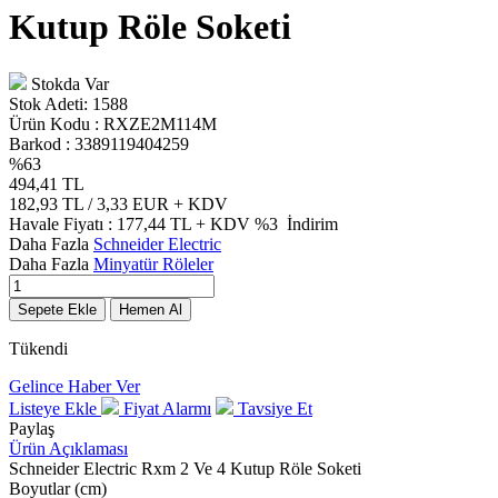
Kutup Röle Soketi
Stokda Var
Stok Adeti:
1588
Ürün Kodu :
RXZE2M114M
Barkod :
3389119404259
%
63
494,41
TL
182,93
TL / 3,33 EUR
+ KDV
Havale Fiyatı :
177,44
TL + KDV
%3
İndirim
Daha Fazla
Schneider Electric
Daha Fazla
Minyatür Röleler
Sepete Ekle
Hemen Al
Tükendi
Gelince Haber Ver
Listeye Ekle
Fiyat Alarmı
Tavsiye Et
Paylaş
Ürün Açıklaması
Schneider Electric Rxm 2 Ve 4 Kutup Röle Soketi
Boyutlar (cm)