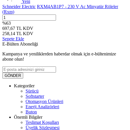
Yeni
Schneider Electric
RXM4AB1P7 - 230 V Ac Minyatür Röleler
(Rxm)
%
63
697,67
TL
KDV
258,14
TL
KDV
Sepete Ekle
E-Bülten Aboneliği
Kampanya ve yeniliklerden haberdar olmak için e-bültenimize
abone olun!
GÖNDER
Kategoriler
Sürücü
Softstarter
Otomasyon Ürünleri
Enerji Analizörleri
Buton
Önemli Bilgiler
Teslimat Koşulları
Üyelik Sözleşmesi