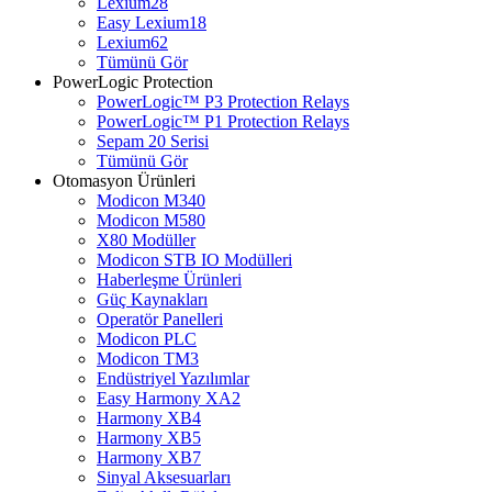
Lexium28
Easy Lexium18
Lexium62
Tümünü Gör
PowerLogic Protection
PowerLogic™ P3 Protection Relays
PowerLogic™ P1 Protection Relays​
Sepam 20 Serisi
Tümünü Gör
Otomasyon Ürünleri
Modicon M340
Modicon M580
X80 Modüller
Modicon STB IO Modülleri
Haberleşme Ürünleri
Güç Kaynakları
Operatör Panelleri
Modicon PLC
Modicon TM3
Endüstriyel Yazılımlar
Easy Harmony XA2
Harmony XB4
Harmony XB5
Harmony XB7
Sinyal Aksesuarları