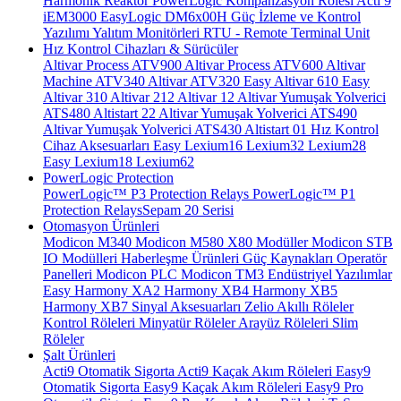
Harmonik Reaktör
PowerLogic Kompanzasyon Rölesi
Acti 9
iEM3000
EasyLogic DM6x00H
Güç İzleme ve Kontrol
Yazılımı
Yalıtım Monitörleri
RTU - Remote Terminal Unit
Hız Kontrol Cihazları & Sürücüler
Altivar Process ATV900
Altivar Process ATV600
Altivar
Machine ATV340
Altivar ATV320
Easy Altivar 610
Easy
Altivar 310
Altivar 212
Altivar 12
Altivar Yumuşak Yolverici
ATS480
Altistart 22
Altivar Yumuşak Yolverici ATS490
Altivar Yumuşak Yolverici ATS430
Altistart 01
Hız Kontrol
Cihaz Aksesuarları
Easy Lexium16
Lexium32
Lexium28
Easy Lexium18
Lexium62
PowerLogic Protection
PowerLogic™ P3 Protection Relays
PowerLogic™ P1
Protection Relays​
Sepam 20 Serisi
Otomasyon Ürünleri
Modicon M340
Modicon M580
X80 Modüller
Modicon STB
IO Modülleri
Haberleşme Ürünleri
Güç Kaynakları
Operatör
Panelleri
Modicon PLC
Modicon TM3
Endüstriyel Yazılımlar
Easy Harmony XA2
Harmony XB4
Harmony XB5
Harmony XB7
Sinyal Aksesuarları
Zelio Akıllı Röleler
Kontrol Röleleri
Minyatür Röleler
Arayüz Röleleri
Slim
Röleler
Şalt Ürünleri
Acti9 Otomatik Sigorta
Acti9 Kaçak Akım Röleleri
Easy9
Otomatik Sigorta
Easy9 Kaçak Akım Röleleri
Easy9 Pro