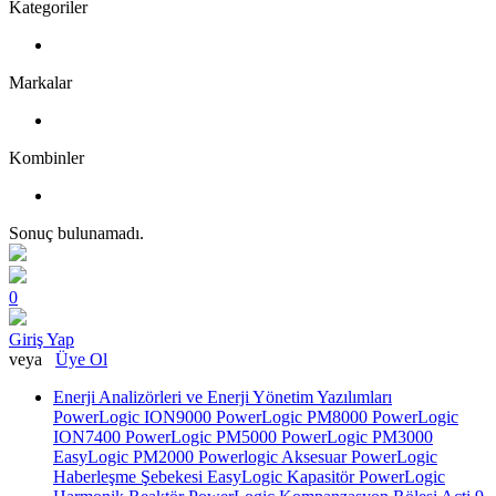
Kategoriler
Markalar
Kombinler
Sonuç bulunamadı.
0
Giriş Yap
veya
Üye Ol
Enerji Analizörleri ve Enerji Yönetim Yazılımları
PowerLogic ION9000
PowerLogic PM8000
PowerLogic
ION7400
PowerLogic PM5000
PowerLogic PM3000
EasyLogic PM2000
Powerlogic Aksesuar
PowerLogic
Haberleşme Şebekesi
EasyLogic Kapasitör
PowerLogic