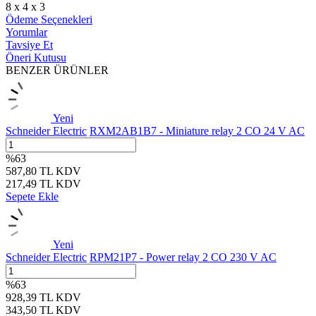
8 x 4 x 3
Ödeme Seçenekleri
Yorumlar
Tavsiye Et
Öneri Kutusu
BENZER ÜRÜNLER
Yeni
Schneider Electric
RXM2AB1B7 - Miniature relay 2 CO 24 V AC
%
63
587,80
TL
KDV
217,49
TL
KDV
Sepete Ekle
Yeni
Schneider Electric
RPM21P7 - Power relay 2 CO 230 V AC
%
63
928,39
TL
KDV
343,50
TL
KDV