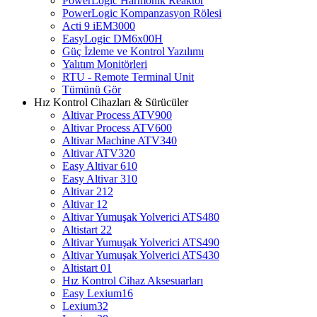
PowerLogic Harmonik Reaktör
PowerLogic Kompanzasyon Rölesi
Acti 9 iEM3000
EasyLogic DM6x00H
Güç İzleme ve Kontrol Yazılımı
Yalıtım Monitörleri
RTU - Remote Terminal Unit
Tümünü Gör
Hız Kontrol Cihazları & Sürücüler
Altivar Process ATV900
Altivar Process ATV600
Altivar Machine ATV340
Altivar ATV320
Easy Altivar 610
Easy Altivar 310
Altivar 212
Altivar 12
Altivar Yumuşak Yolverici ATS480
Altistart 22
Altivar Yumuşak Yolverici ATS490
Altivar Yumuşak Yolverici ATS430
Altistart 01
Hız Kontrol Cihaz Aksesuarları
Easy Lexium16
Lexium32