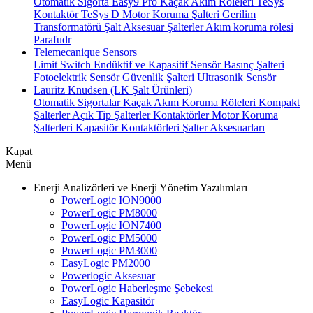
Otomatik Sigorta
Easy9 Pro Kaçak Akım Röleleri
TeSys
Kontaktör
TeSys D Motor Koruma Şalteri
Gerilim
Transformatörü
Şalt Aksesuar
Şalterler
Akım koruma rölesi
Parafudr
Telemecanique Sensors
Limit Switch
Endüktif ve Kapasitif Sensör
Basınç Şalteri
Fotoelektrik Sensör
Güvenlik Şalteri
Ultrasonik Sensör
Lauritz Knudsen (LK Şalt Ürünleri)
Otomatik Sigortalar
Kaçak Akım Koruma Röleleri
Kompakt
Şalterler
Açık Tip Şalterler
Kontaktörler
Motor Koruma
Şalterleri
Kapasitör Kontaktörleri
Şalter Aksesuarları
Kapat
Menü
Enerji Analizörleri ve Enerji Yönetim Yazılımları
PowerLogic ION9000
PowerLogic PM8000
PowerLogic ION7400
PowerLogic PM5000
PowerLogic PM3000
EasyLogic PM2000
Powerlogic Aksesuar
PowerLogic Haberleşme Şebekesi
EasyLogic Kapasitör