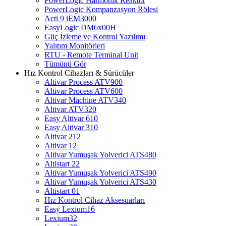
PowerLogic Harmonik Reaktör
PowerLogic Kompanzasyon Rölesi
Acti 9 iEM3000
EasyLogic DM6x00H
Güç İzleme ve Kontrol Yazılımı
Yalıtım Monitörleri
RTU - Remote Terminal Unit
Tümünü Gör
Hız Kontrol Cihazları & Sürücüler
Altivar Process ATV900
Altivar Process ATV600
Altivar Machine ATV340
Altivar ATV320
Easy Altivar 610
Easy Altivar 310
Altivar 212
Altivar 12
Altivar Yumuşak Yolverici ATS480
Altistart 22
Altivar Yumuşak Yolverici ATS490
Altivar Yumuşak Yolverici ATS430
Altistart 01
Hız Kontrol Cihaz Aksesuarları
Easy Lexium16
Lexium32