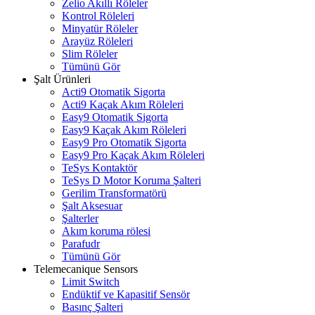
Zelio Akıllı Röleler
Kontrol Röleleri
Minyatür Röleler
Arayüz Röleleri
Slim Röleler
Tümünü Gör
Şalt Ürünleri
Acti9 Otomatik Sigorta
Acti9 Kaçak Akım Röleleri
Easy9 Otomatik Sigorta
Easy9 Kaçak Akım Röleleri
Easy9 Pro Otomatik Sigorta
Easy9 Pro Kaçak Akım Röleleri
TeSys Kontaktör
TeSys D Motor Koruma Şalteri
Gerilim Transformatörü
Şalt Aksesuar
Şalterler
Akım koruma rölesi
Parafudr
Tümünü Gör
Telemecanique Sensors
Limit Switch
Endüktif ve Kapasitif Sensör
Basınç Şalteri