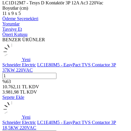
LC1D12M7 - Tesys D Kontaktör 3P 12A Ac3 220Vac
Boyutlar (cm)
11 x 9 x 5
Ödeme Seçenekleri
Yorumlar
Tavsiye Et
Öneri Kutusu
BENZER ÜRÜNLER
Yeni
Schneider Electric
LC1E80M5 - EasyPact TVS Contactor 3P
37KW 220VAC
%
63
10.762,11
TL
KDV
3.981,98
TL
KDV
Sepete Ekle
Yeni
Schneider Electric
LC1E40M5 - EasyPact TVS Contactor 3P
18,5KW 220VAC