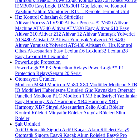
Harmonik Reaktör
PowerLogic Kompanzasyon Rölesi
Acti 9
iEM3000
EasyLogic DM6x00H
Güç İzleme ve Kontrol
Yazılımı
Yalıtım Monitörleri
RTU - Remote Terminal Unit
Hız Kontrol Cihazları & Sürücüler
Altivar Process ATV900
Altivar Process ATV600
Altivar
Machine ATV340
Altivar ATV320
Easy Altivar 610
Easy
Altivar 310
Altivar 212
Altivar 12
Altivar Yumuşak Yolverici
ATS480
Altistart 22
Altivar Yumuşak Yolverici ATS490
Altivar Yumuşak Yolverici ATS430
Altistart 01
Hız Kontrol
Cihaz Aksesuarları
Easy Lexium16
Lexium32
Lexium28
Easy Lexium18
Lexium62
PowerLogic Protection
PowerLogic™ P3 Protection Relays
PowerLogic™ P1
Protection Relays​
Sepam 20 Serisi
Otomasyon Ürünleri
Modicon M340
Modicon M580
X80 Modüller
Modicon STB
IO Modülleri
Haberleşme Ürünleri
Güç Kaynakları
Operatör
Panelleri
Modicon PLC
Modicon TM3
Endüstriyel Yazılımlar
Easy Harmony XA2
Harmony XB4
Harmony XB5
Harmony XB7
Sinyal Aksesuarları
Zelio Akıllı Röleler
Kontrol Röleleri
Minyatür Röleler
Arayüz Röleleri
Slim
Röleler
Şalt Ürünleri
Acti9 Otomatik Sigorta
Acti9 Kaçak Akım Röleleri
Easy9
Otomatik Sigorta
Easy9 Kaçak Akım Röleleri
Easy9 Pro