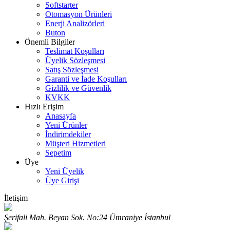
Softstarter
Otomasyon Ürünleri
Enerji Analizörleri
Buton
Önemli Bilgiler
Teslimat Koşulları
Üyelik Sözleşmesi
Satış Sözleşmesi
Garanti ve İade Koşulları
Gizlilik ve Güvenlik
KVKK
Hızlı Erişim
Anasayfa
Yeni Ürünler
İndirimdekiler
Müşteri Hizmetleri
Sepetim
Üye
Yeni Üyelik
Üye Girişi
İletişim
Şerifali Mah. Beyan Sok. No:24 Ümraniye İstanbul