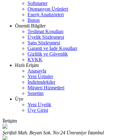
Softstarter
Otomasyon Ürünleri
Enerji Analizörleri
Buton
Önemli Bilgiler
Teslimat Koşulları
Üyelik Sözleşmesi
Satış Sözleşmesi
Garanti ve İade Koşulları
Gizlilik ve Güvenlik
KVKK
Hızlı Erişim
Anasayfa
Yeni Ürünler
İndirimdekiler
Müşteri Hizmetleri
Sepetim
Üye
Yeni Üyelik
Üye Girişi
İletişim
Şerifali Mah. Beyan Sok. No:24 Ümraniye İstanbul