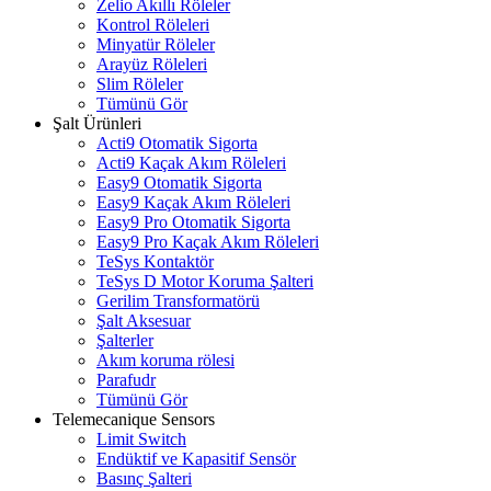
Zelio Akıllı Röleler
Kontrol Röleleri
Minyatür Röleler
Arayüz Röleleri
Slim Röleler
Tümünü Gör
Şalt Ürünleri
Acti9 Otomatik Sigorta
Acti9 Kaçak Akım Röleleri
Easy9 Otomatik Sigorta
Easy9 Kaçak Akım Röleleri
Easy9 Pro Otomatik Sigorta
Easy9 Pro Kaçak Akım Röleleri
TeSys Kontaktör
TeSys D Motor Koruma Şalteri
Gerilim Transformatörü
Şalt Aksesuar
Şalterler
Akım koruma rölesi
Parafudr
Tümünü Gör
Telemecanique Sensors
Limit Switch
Endüktif ve Kapasitif Sensör
Basınç Şalteri