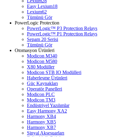
Lexium28
Easy Lexium18
Lexium62
Tümünü Gör
PowerLogic Protection
PowerLogic™ P3 Protection Relays
PowerLogic™ P1 Protection Relays​
Sepam 20 Serisi
Tümünü Gör
Otomasyon Ürünleri
Modicon M340
Modicon M580
X80 Modüller
Modicon STB IO Modülleri
Haberleşme Ürünleri
Güç Kaynakları
Operatör Panelleri
Modicon PLC
Modicon TM3
Endüstriyel Yazılımlar
Easy Harmony XA2
Harmony XB4
Harmony XB5
Harmony XB7
Sinyal Aksesuarları