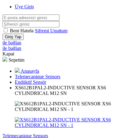
Üye Giriş
Beni Hatırla
Şifremi Unuttum
Giriş Yap
ile bağlan
ile bağlan
Kapat
Sepetim
Anasayfa
Telemecanique Sensors
Endüktif Sensör
XS612B1PAL2-INDUCTIVE SENSOR XS6
CYLINDRICAL M12 SN
Telemecanique Sensors