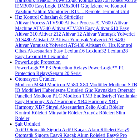
Harmonik Reaktör
PowerLogic Kompanzasyon Rölesi
Acti 9
iEM3000
EasyLogic DM6x00H
Güç İzleme ve Kontrol
Yazılımı
Yalıtım Monitörleri
RTU - Remote Terminal Unit
Hız Kontrol Cihazları & Sürücüler
Altivar Process ATV900
Altivar Process ATV600
Altivar
Machine ATV340
Altivar ATV320
Easy Altivar 610
Easy
Altivar 310
Altivar 212
Altivar 12
Altivar Yumuşak Yolverici
ATS480
Altistart 22
Altivar Yumuşak Yolverici ATS490
Altivar Yumuşak Yolverici ATS430
Altistart 01
Hız Kontrol
Cihaz Aksesuarları
Easy Lexium16
Lexium32
Lexium28
Easy Lexium18
Lexium62
PowerLogic Protection
PowerLogic™ P3 Protection Relays
PowerLogic™ P1
Protection Relays​
Sepam 20 Serisi
Otomasyon Ürünleri
Modicon M340
Modicon M580
X80 Modüller
Modicon STB
IO Modülleri
Haberleşme Ürünleri
Güç Kaynakları
Operatör
Panelleri
Modicon PLC
Modicon TM3
Endüstriyel Yazılımlar
Easy Harmony XA2
Harmony XB4
Harmony XB5
Harmony XB7
Sinyal Aksesuarları
Zelio Akıllı Röleler
Kontrol Röleleri
Minyatür Röleler
Arayüz Röleleri
Slim
Röleler
Şalt Ürünleri
Acti9 Otomatik Sigorta
Acti9 Kaçak Akım Röleleri
Easy9
Otomatik Sigorta
Easy9 Kaçak Akım Röleleri
Easy9 Pro