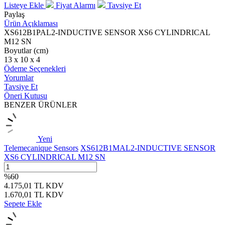
Listeye Ekle
Fiyat Alarmı
Tavsiye Et
Paylaş
Ürün Açıklaması
XS612B1PAL2-INDUCTIVE SENSOR XS6 CYLINDRICAL
M12 SN
Boyutlar (cm)
13 x 10 x 4
Ödeme Seçenekleri
Yorumlar
Tavsiye Et
Öneri Kutusu
BENZER ÜRÜNLER
Yeni
Telemecanique Sensors
XS612B1MAL2-INDUCTIVE SENSOR
XS6 CYLINDRICAL M12 SN
%
60
4.175,01
TL
KDV
1.670,01
TL
KDV
Sepete Ekle