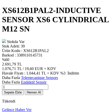
XS612B1PAL2-INDUCTIVE
SENSOR XS6 CYLINDRICAL
M12 SN
Stokda Var
Stok Adeti:
39
Ürün Kodu :
XS612B1PAL2
Barkod :
3389110145731
%
60
2.691,79
TL
1.076,71
TL / 19,60 EUR
+ KDV
Havale Fiyatı :
1.044,41
TL + KDV
%3
İndirim
Daha Fazla
Telemecanique Sensors
Daha Fazla
Endüktif Sensör
Sepete Ekle
Hemen Al
Tükendi
Gelince Haber Ver