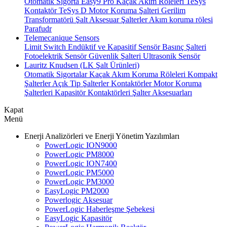
Otomatik Sigorta
Easy9 Pro Kaçak Akım Röleleri
TeSys
Kontaktör
TeSys D Motor Koruma Şalteri
Gerilim
Transformatörü
Şalt Aksesuar
Şalterler
Akım koruma rölesi
Parafudr
Telemecanique Sensors
Limit Switch
Endüktif ve Kapasitif Sensör
Basınç Şalteri
Fotoelektrik Sensör
Güvenlik Şalteri
Ultrasonik Sensör
Lauritz Knudsen (LK Şalt Ürünleri)
Otomatik Sigortalar
Kaçak Akım Koruma Röleleri
Kompakt
Şalterler
Açık Tip Şalterler
Kontaktörler
Motor Koruma
Şalterleri
Kapasitör Kontaktörleri
Şalter Aksesuarları
Kapat
Menü
Enerji Analizörleri ve Enerji Yönetim Yazılımları
PowerLogic ION9000
PowerLogic PM8000
PowerLogic ION7400
PowerLogic PM5000
PowerLogic PM3000
EasyLogic PM2000
Powerlogic Aksesuar
PowerLogic Haberleşme Şebekesi
EasyLogic Kapasitör