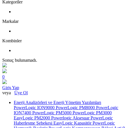
Kategoriler
Markalar
Kombinler
Sonuç bulunamadı.
0
Giriş Yap
veya
Üye Ol
Enerji Analizörleri ve Enerji Yönetim Yazılımları
PowerLogic ION9000
PowerLogic PM8000
PowerLogic
ION7400
PowerLogic PM5000
PowerLogic PM3000
EasyLogic PM2000
Powerlogic Aksesuar
PowerLogic
Haberleşme Şebekesi
EasyLogic Kapasitör
PowerLogic