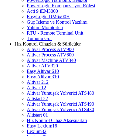
PowerLogic Harmonik Reaktör
PowerLogic Kompanzasyon Rölesi
Acti 9 iEM3000
EasyLogic DM6x00H
Güç İzleme ve Kontrol Yazılımı
Yalıtım Monitörleri
RTU - Remote Terminal Unit
Tümünü Gör
Hız Kontrol Cihazları & Sürücüler
Altivar Process ATV900
Altivar Process ATV600
Altivar Machine ATV340
Altivar ATV320
Easy Altivar 610
Easy Altivar 310
Altivar 212
Altivar 12
Altivar Yumuşak Yolverici ATS480
Altistart 22
Altivar Yumuşak Yolverici ATS490
Altivar Yumuşak Yolverici ATS430
Altistart 01
Hız Kontrol Cihaz Aksesuarları
Easy Lexium16
Lexium32