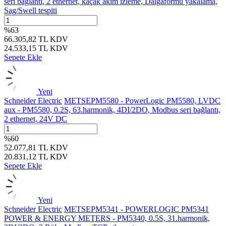
seri bağlantı, 2 ethernet, kaçak akım izleme, Dalgaformu yakalama,
Sag/Swell tespiti
%
63
66.305,82
TL
KDV
24.533,15
TL
KDV
Sepete Ekle
Yeni
Schneider Electric
METSEPM5580 - PowerLogic PM5580, LVDC
aux - PM5580, 0.2S, 63.harmonik, 4DI/2DO, Modbus seri bağlantı,
2 ethernet, 24V DC
%
60
52.077,81
TL
KDV
20.831,12
TL
KDV
Sepete Ekle
Yeni
Schneider Electric
METSEPM5341 - POWERLOGIC PM5341
POWER & ENERGY METERS - PM5340, 0.5S, 31.harmonik,