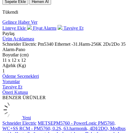
Sepete Ekle
Hemen Al
Tükendi
Gelince Haber Ver
Listeye Ekle
Fiyat Alarmı
Tavsiye Et
Paylaş
Ürün Açıklaması
Schneider Electric Pm5340 Ethernet -31.Harm-256K 2Dı/2Do 35
Alarm-Pano
Boyutlar (cm)
11 x 12 x 12
Ağırlık (Kg)
1
Ödeme Seçenekleri
Yorumlar
Tavsiye Et
Öneri Kutusu
BENZER ÜRÜNLER
Yeni
Schneider Electric
METSEPM5760 - PowerLogic PM5760,
WC+SS RCM - PM5760, 0.2S, 63.harmonik, 4DI/2DO, Modbus