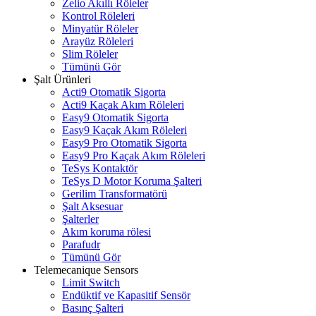
Zelio Akıllı Röleler
Kontrol Röleleri
Minyatür Röleler
Arayüz Röleleri
Slim Röleler
Tümünü Gör
Şalt Ürünleri
Acti9 Otomatik Sigorta
Acti9 Kaçak Akım Röleleri
Easy9 Otomatik Sigorta
Easy9 Kaçak Akım Röleleri
Easy9 Pro Otomatik Sigorta
Easy9 Pro Kaçak Akım Röleleri
TeSys Kontaktör
TeSys D Motor Koruma Şalteri
Gerilim Transformatörü
Şalt Aksesuar
Şalterler
Akım koruma rölesi
Parafudr
Tümünü Gör
Telemecanique Sensors
Limit Switch
Endüktif ve Kapasitif Sensör
Basınç Şalteri