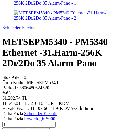
Schneider Electric
METSEPM5340 - PM5340
Ethernet -31.Harm-256K
2Dı/2Do 35 Alarm-Pano
Stok Adeti:
0
Ürün Kodu :
METSEPM5340
Barkod :
3606480624520
%
63
31.202,74
TL
11.545,01
TL / 210,16 EUR
+ KDV
Havale Fiyatı :
11.198,66
TL + KDV
%3
İndirim
Daha Fazla
Schneider Electric
Daha Fazla
Powerlogic 5000