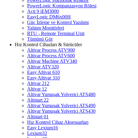
PowerLogic Harmonik Reaktör
PowerLogic Kompanzasyon Rölesi
Acti 9 iEM3000
EasyLogic DM6x00H
Güç İzleme ve Kontrol Yazılımı
Yalıtım Monitörleri
RTU - Remote Terminal Unit
Tümünü Gör
Hız Kontrol Cihazları & Sürücüler
Altivar Process ATV900
Altivar Process ATV600
Altivar Machine ATV340
Altivar ATV320
Easy Altivar 610
Easy Altivar 310
Altivar 212
Altivar 12
Altivar Yumuşak Yolverici ATS480
Altistart 22
Altivar Yumuşak Yolverici ATS490
Altivar Yumuşak Yolverici ATS430
Altistart 01
Hız Kontrol Cihaz Aksesuarları
Easy Lexium16
Lexium32