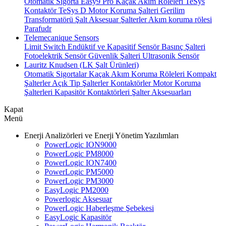
Otomatik Sigorta
Easy9 Pro Kaçak Akım Röleleri
TeSys
Kontaktör
TeSys D Motor Koruma Şalteri
Gerilim
Transformatörü
Şalt Aksesuar
Şalterler
Akım koruma rölesi
Parafudr
Telemecanique Sensors
Limit Switch
Endüktif ve Kapasitif Sensör
Basınç Şalteri
Fotoelektrik Sensör
Güvenlik Şalteri
Ultrasonik Sensör
Lauritz Knudsen (LK Şalt Ürünleri)
Otomatik Sigortalar
Kaçak Akım Koruma Röleleri
Kompakt
Şalterler
Açık Tip Şalterler
Kontaktörler
Motor Koruma
Şalterleri
Kapasitör Kontaktörleri
Şalter Aksesuarları
Kapat
Menü
Enerji Analizörleri ve Enerji Yönetim Yazılımları
PowerLogic ION9000
PowerLogic PM8000
PowerLogic ION7400
PowerLogic PM5000
PowerLogic PM3000
EasyLogic PM2000
Powerlogic Aksesuar
PowerLogic Haberleşme Şebekesi
EasyLogic Kapasitör