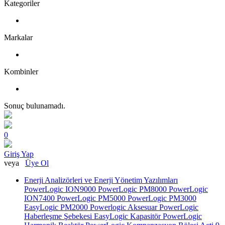
Kategoriler
Markalar
Kombinler
Sonuç bulunamadı.
0
Giriş Yap
veya
Üye Ol
Enerji Analizörleri ve Enerji Yönetim Yazılımları
PowerLogic ION9000
PowerLogic PM8000
PowerLogic
ION7400
PowerLogic PM5000
PowerLogic PM3000
EasyLogic PM2000
Powerlogic Aksesuar
PowerLogic
Haberleşme Şebekesi
EasyLogic Kapasitör
PowerLogic