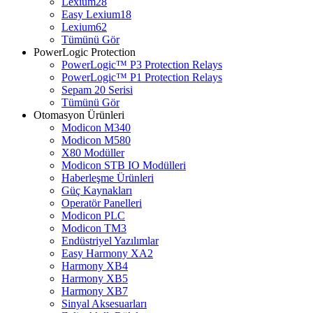
Lexium28
Easy Lexium18
Lexium62
Tümünü Gör
PowerLogic Protection
PowerLogic™ P3 Protection Relays
PowerLogic™ P1 Protection Relays​
Sepam 20 Serisi
Tümünü Gör
Otomasyon Ürünleri
Modicon M340
Modicon M580
X80 Modüller
Modicon STB IO Modülleri
Haberleşme Ürünleri
Güç Kaynakları
Operatör Panelleri
Modicon PLC
Modicon TM3
Endüstriyel Yazılımlar
Easy Harmony XA2
Harmony XB4
Harmony XB5
Harmony XB7
Sinyal Aksesuarları