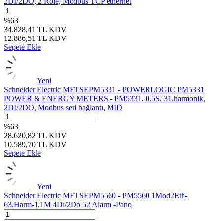
2DI/2DO, 2 Röle, Modbus TCP ethernet
%
63
34.828,41
TL
KDV
12.886,51
TL
KDV
Sepete Ekle
Yeni
Schneider Electric
METSEPM5331 - POWERLOGIC PM5331
POWER & ENERGY METERS - PM5331, 0.5S, 31.harmonik,
2DI/2DO, Modbus seri bağlantı, MID
%
63
28.620,82
TL
KDV
10.589,70
TL
KDV
Sepete Ekle
Yeni
Schneider Electric
METSEPM5560 - PM5560 1Mod2Eth-
63.Harm-1,1M 4Dı/2Do 52 Alarm -Pano