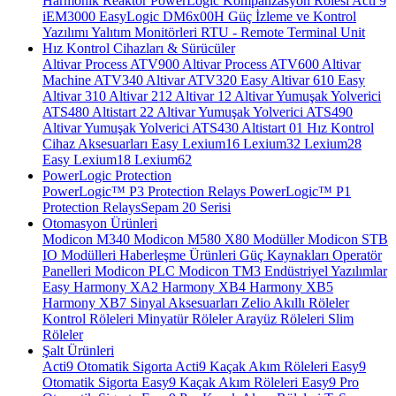
Harmonik Reaktör
PowerLogic Kompanzasyon Rölesi
Acti 9
iEM3000
EasyLogic DM6x00H
Güç İzleme ve Kontrol
Yazılımı
Yalıtım Monitörleri
RTU - Remote Terminal Unit
Hız Kontrol Cihazları & Sürücüler
Altivar Process ATV900
Altivar Process ATV600
Altivar
Machine ATV340
Altivar ATV320
Easy Altivar 610
Easy
Altivar 310
Altivar 212
Altivar 12
Altivar Yumuşak Yolverici
ATS480
Altistart 22
Altivar Yumuşak Yolverici ATS490
Altivar Yumuşak Yolverici ATS430
Altistart 01
Hız Kontrol
Cihaz Aksesuarları
Easy Lexium16
Lexium32
Lexium28
Easy Lexium18
Lexium62
PowerLogic Protection
PowerLogic™ P3 Protection Relays
PowerLogic™ P1
Protection Relays​
Sepam 20 Serisi
Otomasyon Ürünleri
Modicon M340
Modicon M580
X80 Modüller
Modicon STB
IO Modülleri
Haberleşme Ürünleri
Güç Kaynakları
Operatör
Panelleri
Modicon PLC
Modicon TM3
Endüstriyel Yazılımlar
Easy Harmony XA2
Harmony XB4
Harmony XB5
Harmony XB7
Sinyal Aksesuarları
Zelio Akıllı Röleler
Kontrol Röleleri
Minyatür Röleler
Arayüz Röleleri
Slim
Röleler
Şalt Ürünleri
Acti9 Otomatik Sigorta
Acti9 Kaçak Akım Röleleri
Easy9
Otomatik Sigorta
Easy9 Kaçak Akım Röleleri
Easy9 Pro