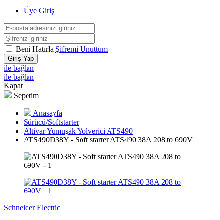
Üye Giriş
Beni Hatırla
Şifremi Unuttum
Giriş Yap
ile bağlan
ile bağlan
Kapat
Sepetim
Anasayfa
Sürücü/Softstarter
Altivar Yumuşak Yolverici ATS490
ATS490D38Y - Soft starter ATS490 38A 208 to 690V
Schneider Electric