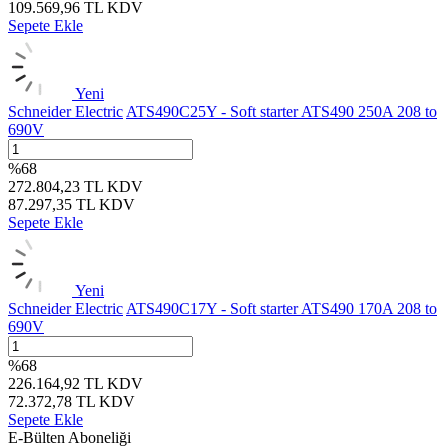
109.569,96
TL
KDV
Sepete Ekle
Yeni
Schneider Electric
ATS490C25Y - Soft starter ATS490 250A 208 to
690V
%
68
272.804,23
TL
KDV
87.297,35
TL
KDV
Sepete Ekle
Yeni
Schneider Electric
ATS490C17Y - Soft starter ATS490 170A 208 to
690V
%
68
226.164,92
TL
KDV
72.372,78
TL
KDV
Sepete Ekle
E-Bülten Aboneliği