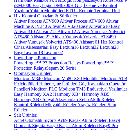
Harmonik Reaktör
PowerLogic Kompanzasyon Rölesi
Acti 9
iEM3000
EasyLogic DM6x00H
Güç İzleme ve Kontrol
Yazılımı
Yalıtım Monitörleri
RTU - Remote Terminal Unit
Hız Kontrol Cihazları & Sürücüler
Altivar Process ATV900
Altivar Process ATV600
Altivar
Machine ATV340
Altivar ATV320
Easy Altivar 610
Easy
Altivar 310
Altivar 212
Altivar 12
Altivar Yumuşak Yolverici
ATS480
Altistart 22
Altivar Yumuşak Yolverici ATS490
Altivar Yumuşak Yolverici ATS430
Altistart 01
Hız Kontrol
Cihaz Aksesuarları
Easy Lexium16
Lexium32
Lexium28
Easy Lexium18
Lexium62
PowerLogic Protection
PowerLogic™ P3 Protection Relays
PowerLogic™ P1
Protection Relays​
Sepam 20 Serisi
Otomasyon Ürünleri
Modicon M340
Modicon M580
X80 Modüller
Modicon STB
IO Modülleri
Haberleşme Ürünleri
Güç Kaynakları
Operatör
Panelleri
Modicon PLC
Modicon TM3
Endüstriyel Yazılımlar
Easy Harmony XA2
Harmony XB4
Harmony XB5
Harmony XB7
Sinyal Aksesuarları
Zelio Akıllı Röleler
Kontrol Röleleri
Minyatür Röleler
Arayüz Röleleri
Slim
Röleler
Şalt Ürünleri
Acti9 Otomatik Sigorta
Acti9 Kaçak Akım Röleleri
Easy9
Otomatik Sigorta
Easy9 Kaçak Akım Röleleri
Easy9 Pro