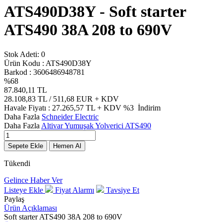
ATS490D38Y - Soft starter
ATS490 38A 208 to 690V
Stok Adeti:
0
Ürün Kodu :
ATS490D38Y
Barkod :
3606486948781
%
68
87.840,11
TL
28.108,83
TL / 511,68 EUR
+ KDV
Havale Fiyatı :
27.265,57
TL + KDV
%3
İndirim
Daha Fazla
Schneider Electric
Daha Fazla
Altivar Yumuşak Yolverici ATS490
Sepete Ekle
Hemen Al
Tükendi
Gelince Haber Ver
Listeye Ekle
Fiyat Alarmı
Tavsiye Et
Paylaş
Ürün Açıklaması
Soft starter ATS490 38A 208 to 690V