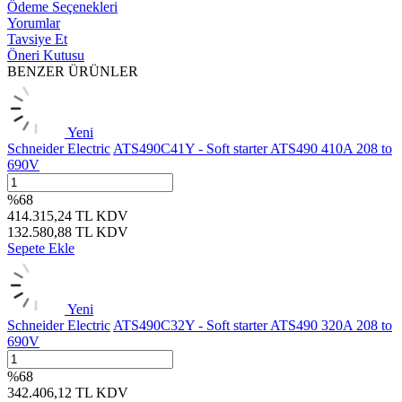
Ödeme Seçenekleri
Yorumlar
Tavsiye Et
Öneri Kutusu
BENZER ÜRÜNLER
Yeni
Schneider Electric
ATS490C41Y - Soft starter ATS490 410A 208 to
690V
%
68
414.315,24
TL
KDV
132.580,88
TL
KDV
Sepete Ekle
Yeni
Schneider Electric
ATS490C32Y - Soft starter ATS490 320A 208 to
690V
%
68
342.406,12
TL
KDV