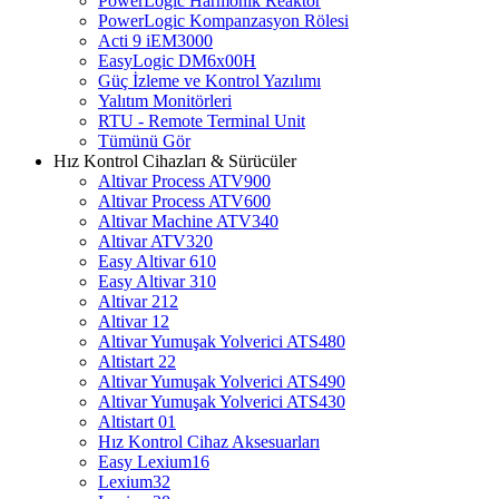
PowerLogic Harmonik Reaktör
PowerLogic Kompanzasyon Rölesi
Acti 9 iEM3000
EasyLogic DM6x00H
Güç İzleme ve Kontrol Yazılımı
Yalıtım Monitörleri
RTU - Remote Terminal Unit
Tümünü Gör
Hız Kontrol Cihazları & Sürücüler
Altivar Process ATV900
Altivar Process ATV600
Altivar Machine ATV340
Altivar ATV320
Easy Altivar 610
Easy Altivar 310
Altivar 212
Altivar 12
Altivar Yumuşak Yolverici ATS480
Altistart 22
Altivar Yumuşak Yolverici ATS490
Altivar Yumuşak Yolverici ATS430
Altistart 01
Hız Kontrol Cihaz Aksesuarları
Easy Lexium16
Lexium32