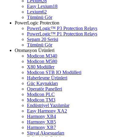
Lexium28
Easy Lexium18
Lexium62
Tümünü Gör
PowerLogic Protection
PowerLogic™ P3 Protection Relays
PowerLogic™ P1 Protection Relays​
Sepam 20 Serisi
Tümünü Gör
Otomasyon Ürünleri
Modicon M340
Modicon M580
X80 Modüller
Modicon STB IO Modülleri
Haberleşme Ürünleri
Güç Kaynakları
Operatör Panelleri
Modicon PLC
Modicon TM3
Endüstriyel Yazılımlar
Easy Harmony XA2
Harmony XB4
Harmony XB5
Harmony XB7
Sinyal Aksesuarları