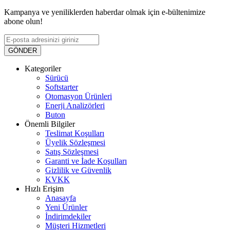
Kampanya ve yeniliklerden haberdar olmak için e-bültenimize
abone olun!
GÖNDER
Kategoriler
Sürücü
Softstarter
Otomasyon Ürünleri
Enerji Analizörleri
Buton
Önemli Bilgiler
Teslimat Koşulları
Üyelik Sözleşmesi
Satış Sözleşmesi
Garanti ve İade Koşulları
Gizlilik ve Güvenlik
KVKK
Hızlı Erişim
Anasayfa
Yeni Ürünler
İndirimdekiler
Müşteri Hizmetleri