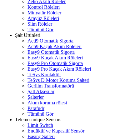
Zelio Akıllı Röleler
Kontrol Röleleri
Minyatür Röleler
Arayüz Röleleri
Slim Röleler
Tümünü Gör
Şalt Ürünleri
Acti9 Otomatik Sigorta
Acti9 Kaçak Akım Röleleri
Easy9 Otomatik Sigorta
Easy9 Kaçak Akım Röleleri
Easy9 Pro Otomatik Sigorta
Easy9 Pro Kaçak Akım Röleleri
TeSys Kontaktör
TeSys D Motor Koruma Şalteri
Gerilim Transformatörü
Şalt Aksesuar
Şalterler
Akım koruma rölesi
Parafudr
Tümünü Gör
Telemecanique Sensors
Limit Switch
Endüktif ve Kapasitif Sensör
Basınç Şalteri