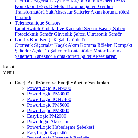
Otomatik Sigorta
Easy9 Pro Kaçak Akım Röleleri
TeSys
Kontaktör
TeSys D Motor Koruma Şalteri
Gerilim
Transformatörü
Şalt Aksesuar
Şalterler
Akım koruma rölesi
Parafudr
Telemecanique Sensors
Limit Switch
Endüktif ve Kapasitif Sensör
Basınç Şalteri
Fotoelektrik Sensör
Güvenlik Şalteri
Ultrasonik Sensör
Lauritz Knudsen (LK Şalt Ürünleri)
Otomatik Sigortalar
Kaçak Akım Koruma Röleleri
Kompakt
Şalterler
Açık Tip Şalterler
Kontaktörler
Motor Koruma
Şalterleri
Kapasitör Kontaktörleri
Şalter Aksesuarları
Kapat
Menü
Enerji Analizörleri ve Enerji Yönetim Yazılımları
PowerLogic ION9000
PowerLogic PM8000
PowerLogic ION7400
PowerLogic PM5000
PowerLogic PM3000
EasyLogic PM2000
Powerlogic Aksesuar
PowerLogic Haberleşme Şebekesi
EasyLogic Kapasitör