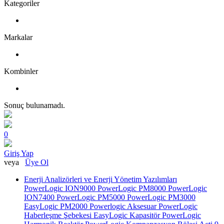
Kategoriler
Markalar
Kombinler
Sonuç bulunamadı.
0
Giriş Yap
veya
Üye Ol
Enerji Analizörleri ve Enerji Yönetim Yazılımları
PowerLogic ION9000
PowerLogic PM8000
PowerLogic
ION7400
PowerLogic PM5000
PowerLogic PM3000
EasyLogic PM2000
Powerlogic Aksesuar
PowerLogic
Haberleşme Şebekesi
EasyLogic Kapasitör
PowerLogic